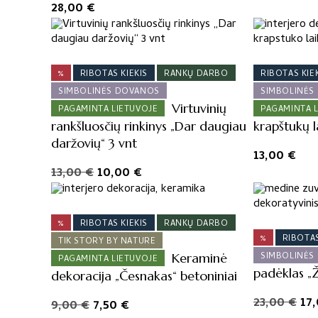
28,00
€
This
product
has
%
RIBOTAS KIEKIS
RANKŲ DARBO
RIBOTAS KIE
multiple
variants.
SIMBOLINĖS DOVANOS
SIMBOLINĖS
Virtuvinių
The
PAGAMINTA LIETUVOJE
PAGAMINTA 
rankšluosčių rinkinys „Dar daugiau
krapštukų l
options
daržovių“ 3 vnt
may
13,00
€
be
Original
Current
13,00
€
10,00
€
chosen
price
price
on
was:
is:
the
13,00 €.
10,00 €.
%
RIBOTAS KIEKIS
RANKŲ DARBO
product
%
RIBOTAS
TIK STORY BY NATURE
page
SIMBOLINĖS
Keraminė
PAGAMINTA LIETUVOJE
padėklas „Ž
dekoracija „Česnakas“ betoniniai
Ori
23,00
€
17
Original
Current
9,00
€
7,50
€