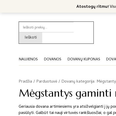
Nemokamas konsultavimas
Nemokamas siuntimas nuo 4
Atostogų ritmu!
Viso
Ieškoti:
Ieškoti
NAUJIENOS
DOVANOS
DOVANŲ KUPONAS
DOVA
Pradžia
/
Parduotuvė
/
Dovanų kategorija: Mėgstanty
Mėgstantys gaminti 
Geriausia dovana artimiesiems yra atsižvelgianti į jų pom
pasiūlyti. Galbūt tai nauji virtuvės rankšluosčiai, o gal 