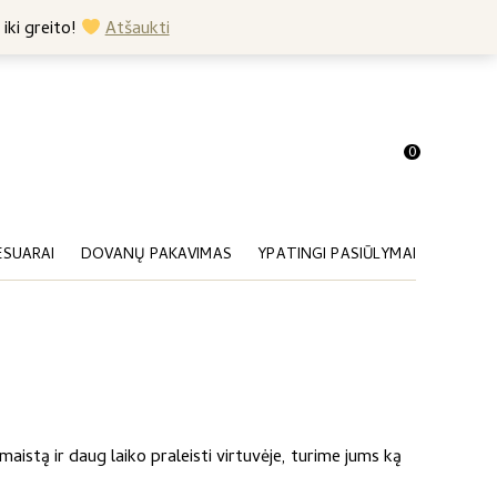
+370 682 57369
 iki greito!
Atšaukti
0
ESUARAI
DOVANŲ PAKAVIMAS
YPATINGI PASIŪLYMAI
maistą ir daug laiko praleisti virtuvėje, turime jums ką