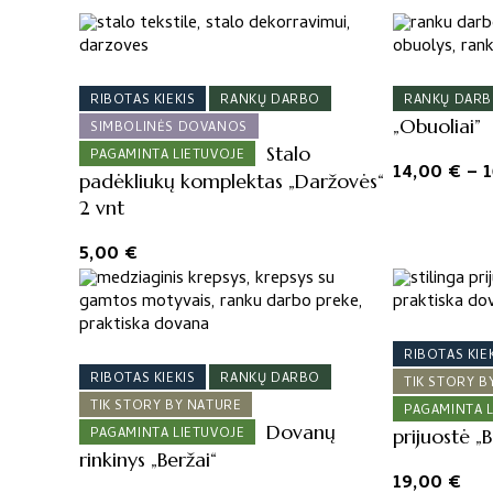
RIBOTAS KIEKIS
RANKŲ DARBO
RANKŲ DAR
„Obuoliai”
SIMBOLINĖS DOVANOS
Stalo
PAGAMINTA LIETUVOJE
14,00
€
–
padėkliukų komplektas „Daržovės“
2 vnt
5,00
€
RIBOTAS KIE
RIBOTAS KIEKIS
RANKŲ DARBO
TIK STORY B
TIK STORY BY NATURE
PAGAMINTA 
Dovanų
PAGAMINTA LIETUVOJE
prijuostė „B
rinkinys „Beržai“
19,00
€