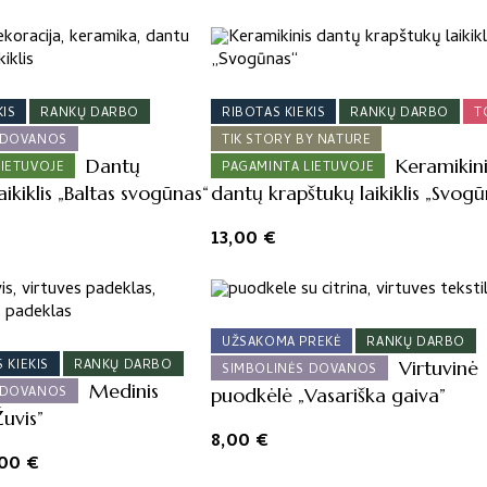
KIS
RANKŲ DARBO
RIBOTAS KIEKIS
RANKŲ DARBO
T
 DOVANOS
TIK STORY BY NATURE
Dantų
Keramikin
LIETUVOJE
PAGAMINTA LIETUVOJE
aikiklis „Baltas svogūnas“
dantų krapštukų laikiklis „Svogū
13,00
€
UŽSAKOMA PREKĖ
RANKŲ DARBO
 KIEKIS
RANKŲ DARBO
Virtuvinė
SIMBOLINĖS DOVANOS
Medinis
 DOVANOS
puodkėlė „Vasariška gaiva”
uvis”
8,00
€
ginal
Current
,00
€