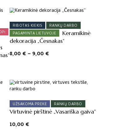
This
product
has
RIBOTAS KIEKIS
RANKŲ DARBO
OP!
multiple
Keramikinė
PAGAMINTA LIETUVOJE
variants.
dekoracija „Česnakas“
is
The
Price
8,00
€
–
9,00
€
nas“
options
range:
may
8,00 €
be
through
chosen
9,00 €
on
the
product
UŽSAKOMA PREKĖ
RANKŲ DARBO
page
Virtuvinė pirštinė „Vasariška gaiva”
10,00
€