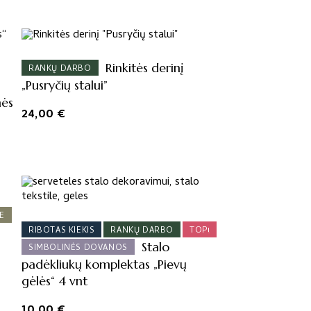
Rinkitės derinį
RANKŲ DARBO
„Pusryčių stalui”
nės
24,00
€
E
RIBOTAS KIEKIS
RANKŲ DARBO
TOP!
Stalo
SIMBOLINĖS DOVANOS
padėkliukų komplektas „Pievų
gėlės“ 4 vnt
10,00
€