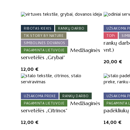
RIBOTAS KIEKIS
RANKŲ DARBO
UŽSAKOMA P
TIK STORY BY NATURE
TOP!
SIM
rankų darbo
SIMBOLINĖS DOVANOS
vnt.)
Medžiaginės
PAGAMINTA LIETUVOJE
servetėlės „Grybai“
20,00
€
12,00
€
UŽSAKOMA PREKĖ
RANKŲ DARBO
UŽSAKOMA P
Medžiaginės
PAGAMINTA LIETUVOJE
PAGAMINTA 
servetėlės „Citrinos“
padėkliukų 
12,00
€
14,00
€