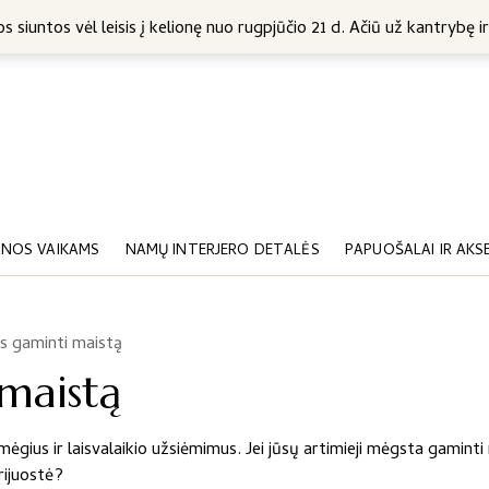
5 Eur
s siuntos vėl leisis į kelionę nuo rugpjūčio 21 d. Ačiū už kantrybę ir
NOS VAIKAMS
NAMŲ INTERJERO DETALĖS
PAPUOŠALAI IR AKS
s gaminti maistą
maistą
ėgius ir laisvalaikio užsiėmimus. Jei jūsų artimieji mėgsta gaminti 
prijuostė?