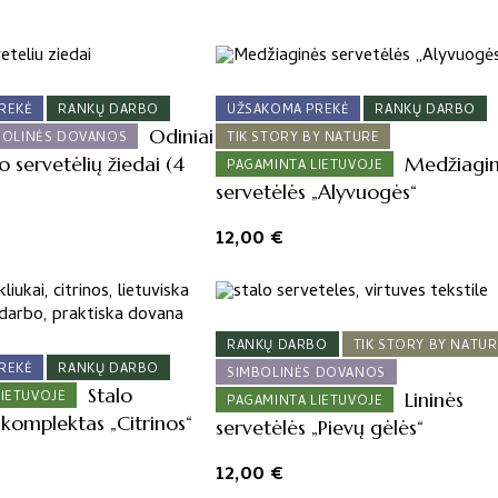
REKĖ
RANKŲ DARBO
UŽSAKOMA PREKĖ
RANKŲ DARBO
Odiniai
BOLINĖS DOVANOS
TIK STORY BY NATURE
 servetėlių žiedai (4
Medžiagi
PAGAMINTA LIETUVOJE
servetėlės „Alyvuogės“
12,00
€
RANKŲ DARBO
TIK STORY BY NATUR
REKĖ
RANKŲ DARBO
SIMBOLINĖS DOVANOS
Stalo
LIETUVOJE
Lininės
PAGAMINTA LIETUVOJE
komplektas „Citrinos“
servetėlės „Pievų gėlės“
12,00
€