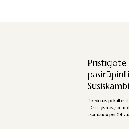
ce
price
s:
is:
00 €.
17,00 €.
Pristigote 
pasirūpint
Susiskamb
Tik vienas pokalbis i
Užsiregistravę nemok
skambučio per 24 va