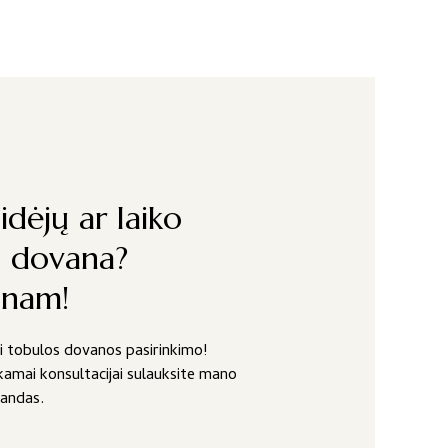
idėjų ar laiko
i dovana?
inam!
ki tobulos dovanos pasirinkimo!
amai konsultacijai sulauksite mano
landas.