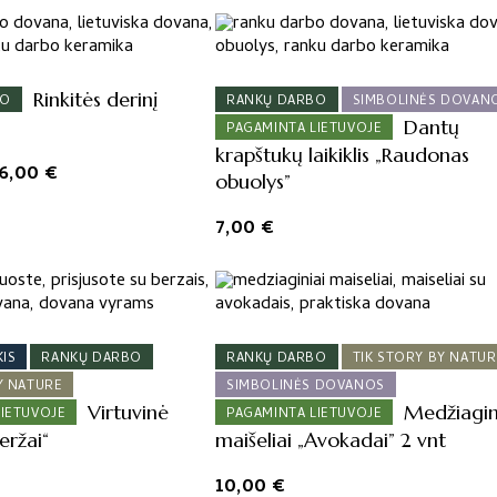
Rinkitės derinį
BO
RANKŲ DARBO
SIMBOLINĖS DOVAN
Dantų
PAGAMINTA LIETUVOJE
krapštukų laikiklis „Raudonas
Price
16,00
€
obuolys”
range:
14,00 €
7,00
€
through
16,00 €
KIS
RANKŲ DARBO
RANKŲ DARBO
TIK STORY BY NATUR
Y NATURE
SIMBOLINĖS DOVANOS
Virtuvinė
Medžiagin
LIETUVOJE
PAGAMINTA LIETUVOJE
eržai“
maišeliai „Avokadai” 2 vnt
10,00
€