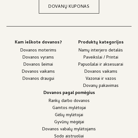
DOVANŲ KUPONAS
Kam ieškote dovanos?
Produktų kategorijos
Dovanos moterims
Namų interjero detalės
Dovanos vyrams
Paveikslai / Printai
Dovanos šeimai
Papuošalai ir aksesuarai
Dovanos vaikams
Dovanos vaikams
Dovanos draugui
Vazonai ir vazos
Dovanų pakavimas
Dovanos pagal pomėgius
Rankų darbo dovanos
Gamtos mylėtojai
Gėlių mylėtojai
Gyvūnų mėgėjai
Dovanos vabalų mylėtojams
Sodo aistruoliai