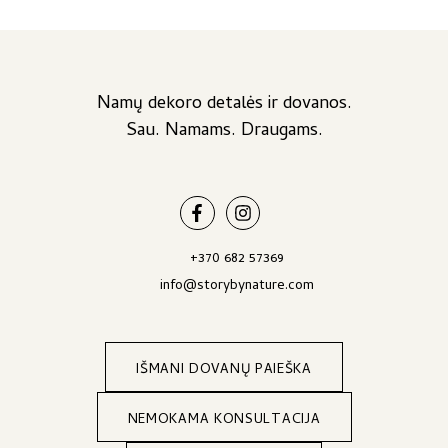
128,50 €
is:
through
137,00 €
23,00 €.
19,00 €.
through
128,50 €
139,00 €
–
130,50 €
–
139,00 €Price
130,50 €Price
range:
range:
137,00 €
Namų dekoro detalės ir dovanos.
128,50 €
through
Sau. Namams. Draugams.
through
139,00 €.
130,50 €.
+370 682 57369
info@storybynature.com
IŠMANI DOVANŲ PAIEŠKA
NEMOKAMA KONSULTACIJA