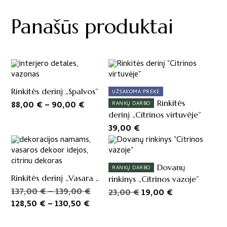
kiekis:
Rinkitės
Panašūs produktai
derinį
"Pusryčių
stalui"
Rinkitės derinį „Spalvos”
UŽSAKOMA PREKĖ
Price
Rinkitės
88,00
€
–
90,00
€
RANKŲ DARBO
derinį „Citrinos virtuvėje”
range:
39,00
€
88,00 €
through
90,00 €
Dovanų
RANKŲ DARBO
Rinkitės derinį „Vasara „
rinkinys „Citrinos vazoje”
Price
Original
137,00
€
–
139,00
€
Original
Current
23,00
€
19,00
€
Price
Current
range:
price
128,50
€
–
130,50
€
price
price
range:
price
137,00 €
was:
was:
is: