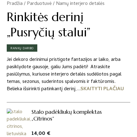
Pradžia
/
Parduotuvė
/
Namų interjero detalės
/
Rinkitės derinį
„Pusryčių stalui”
RANKŲ DARBO
Jei dekoro derinimui pristigote fantazijos ar laiko, arba
pasiklydote gausoje, galiu Jums padėti! Atraskite
pasiūlymus, kuriuose interjero detalės sudėliotos pagal
temas, sezonus, suderintos spalvomis ir faktūromis.
Belieka išsirinkti patinkantį derinį,...
SKAITYTI PLAČIAU
Stalo padėkliukų komplektas
„Citrinos“
14,00
€