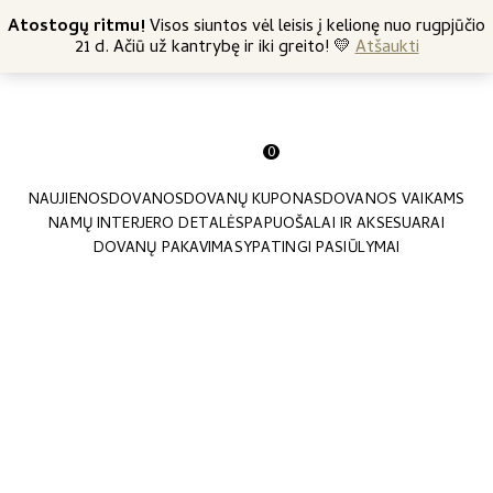
+370 682 57369
Atostogų ritmu!
Nemokamas siuntimas nuo 45 Eur
Visos siuntos vėl leisis į kelionę nuo rugpjūčio
21 d. Ačiū už kantrybę ir iki greito! 💛
Atšaukti
0
NAUJIENOS
DOVANOS
DOVANŲ KUPONAS
DOVANOS VAIKAMS
NAMŲ INTERJERO DETALĖS
PAPUOŠALAI IR AKSESUARAI
DOVANŲ PAKAVIMAS
YPATINGI PASIŪLYMAI