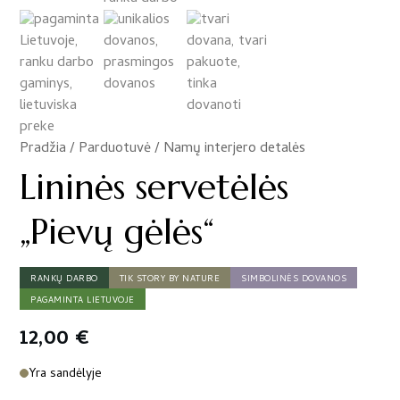
Pradžia
/
Parduotuvė
/
Namų interjero detalės
/
Lininės servetėlės
„Pievų gėlės“
RANKŲ DARBO
TIK STORY BY NATURE
SIMBOLINĖS DOVANOS
PAGAMINTA LIETUVOJE
12,00
€
Yra sandėlyje