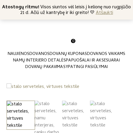
+370 682 57369
Atostogų ritmu!
Nemokamas siuntimas nuo 45 Eur
Visos siuntos vėl leisis į kelionę nuo rugpjūčio
21 d. Ačiū už kantrybę ir iki greito! 💛
Atšaukti
0
NAUJIENOS
DOVANOS
DOVANŲ KUPONAS
DOVANOS VAIKAMS
NAMŲ INTERJERO DETALĖS
PAPUOŠALAI IR AKSESUARAI
DOVANŲ PAKAVIMAS
YPATINGI PASIŪLYMAI