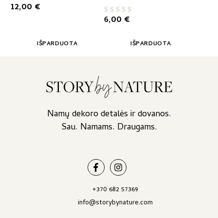
12,00
€
6,00
€
Įvertinimas:
5.00
iš 5
IŠPARDUOTA
IŠPARDUOTA
Namų dekoro detalės ir dovanos.
Sau. Namams. Draugams.
+370 682 57369
info@storybynature.com