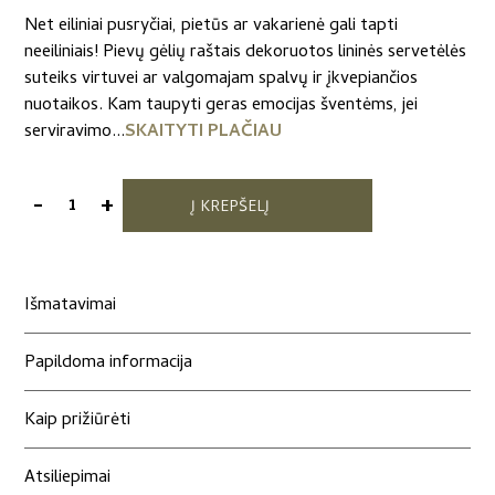
Net eiliniai pusryčiai, pietūs ar vakarienė gali tapti
neeiliniais! Pievų gėlių raštais dekoruotos lininės servetėlės
suteiks virtuvei ar valgomajam spalvų ir įkvepiančios
nuotaikos. Kam taupyti geras emocijas šventėms, jei
serviravimo...
SKAITYTI PLAČIAU
-
+
Į KREPŠELĮ
produkto
kiekis:
Lininės
servetėlės
Išmatavimai
„Pievų
gėlės“
Papildoma informacija
Kaip prižiūrėti
Atsiliepimai