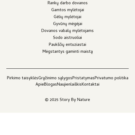
Rankų darbo dovanos
Gamtos mylėtojai
Gėlių mylėtojai
Gyvūnų mėgėjai
Dovanos vabalų mylėtojams
Sodo aistruoliai
Paukščių entuziastai
Mėgstantys gaminti maistą
Pirkimo taisyklės
Grąžinimo sąlygos
Pristatymas
Privatumo politika
Apie
Blogas
Naujienlaiškis
Kontaktai
© 2025 Story By Nature