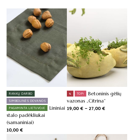
This
product
has
multiple
variants.
The
options
may
be
chosen
on
the
product
Betoninis gėlių
RANKŲ DARBO
%
TOP!
page
vazonas „Citrina“
SIMBOLINĖS DOVANOS
Lininiai
19,00
€
–
27,00
€
Price
PAGAMINTA LIETUVOJE
range:
stalo padėkliukai
19,00 €
(samaniniai)
through
10,00
€
27,00 €