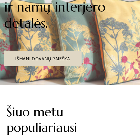
ir namų interjero
detalės.
IŠMANI DOVANŲ PAIEŠKA
Šiuo metu
populiariausi