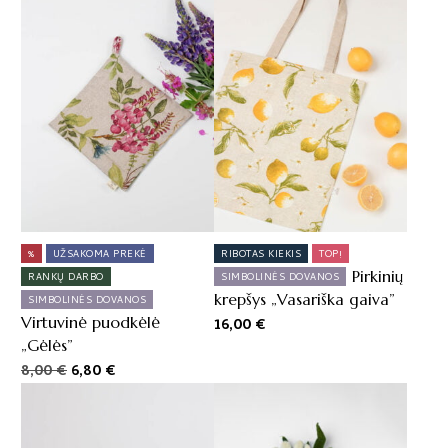
%
UŽSAKOMA PREKĖ
RIBOTAS KIEKIS
TOP!
Pirkinių
RANKŲ DARBO
SIMBOLINĖS DOVANOS
krepšys „Vasariška gaiva”
SIMBOLINĖS DOVANOS
Virtuvinė puodkėlė
16,00
€
„Gėlės”
8,00
€
Original
6,80
€
Current
price
price
was:
is:
8,00 €.
6,80 €.