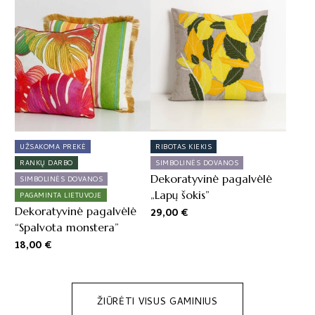
UŽSAKOMA PREKĖ
RIBOTAS KIEKIS
RANKŲ DARBO
SIMBOLINĖS DOVANOS
Dekoratyvinė pagalvėlė
SIMBOLINĖS DOVANOS
„Lapų šokis”
PAGAMINTA LIETUVOJE
Dekoratyvinė pagalvėlė
29,00
€
“Spalvota monstera”
18,00
€
ŽIŪRĖTI VISUS GAMINIUS