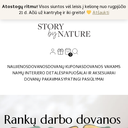
+370 682 57369
Atostogų ritmu!
Nemokamas siuntimas nuo 45 Eur
Visos siuntos vėl leisis į kelionę nuo rugpjūčio
21 d. Ačiū už kantrybę ir iki greito!
Atšaukti
0
NAUJIENOS
DOVANOS
DOVANŲ KUPONAS
DOVANOS VAIKAMS
NAMŲ INTERJERO DETALĖS
PAPUOŠALAI IR AKSESUARAI
DOVANŲ PAKAVIMAS
YPATINGI PASIŪLYMAI
Rankų darbo dovanos