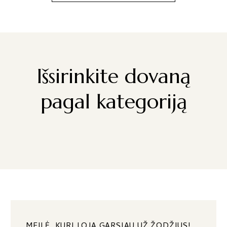
Išsirinkite dovaną
pagal kategoriją
MEILĖ, KURI LOJA GARSIAU UŽ ŽODŽIUS!