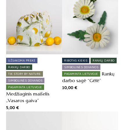
UŽSAKOMA PREKĖ
RIBOTAS KIEKIS
RANKŲ DARBO
RANKŲ DARBO
SIMBOLINĖS DOVANOS
Rankų
TIK STORY BY NATURE
PAGAMINTA LIETUVOJE
darbo sagė “Gėlė”
SIMBOLINĖS DOVANOS
10,00
€
PAGAMINTA LIETUVOJE
Medžiaginis maišelis
„Vasaros gaiva”
5,00
€