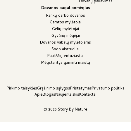
Dovanų pakavimas
Dovanos pagal pomėgius
Rankų darbo dovanos
Gamtos mylėtojai
Gėlių mylėtojai
Gyvūnų mėgėjai
Dovanos vabalų mylėtojams
Sodo aistruoliai
Paukščių entuziastai
Mėgstantys gaminti maistą
Pirkimo taisyklės
Grąžinimo sąlygos
Pristatymas
Privatumo politika
Apie
Blogas
Naujienlaiškis
Kontaktai
© 2025 Story By Nature