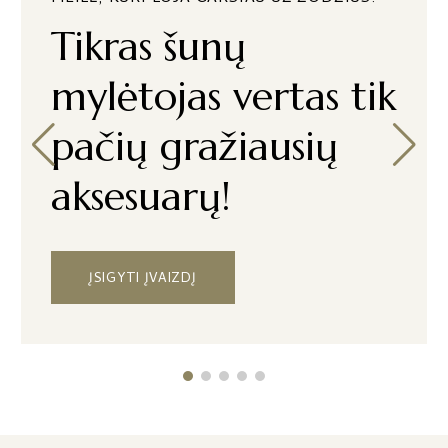
Tikras šunų
mylėtojas vertas tik
pačių gražiausių
aksesuarų!
ĮSIGYTI ĮVAIZDĮ