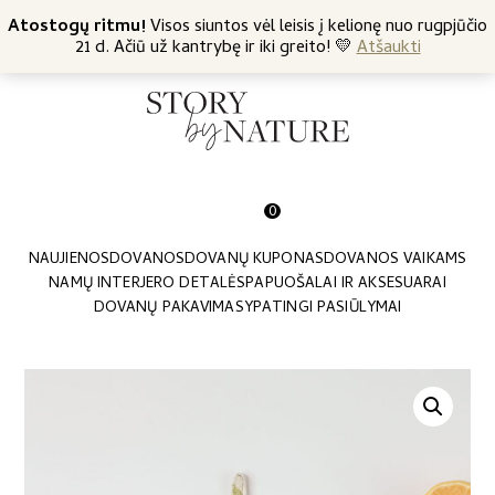
+370 682 57369
Atostogų ritmu!
Nemokamas siuntimas nuo 45 Eur
Visos siuntos vėl leisis į kelionę nuo rugpjūčio
21 d. Ačiū už kantrybę ir iki greito! 💛
Atšaukti
0
NAUJIENOS
DOVANOS
DOVANŲ KUPONAS
DOVANOS VAIKAMS
NAMŲ INTERJERO DETALĖS
PAPUOŠALAI IR AKSESUARAI
DOVANŲ PAKAVIMAS
YPATINGI PASIŪLYMAI