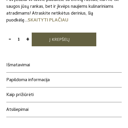
saugos jūsų rankas, bet ir įkvėps naujiems kulinariniams
atradimams! Atraskite netikėtus derinius, šią
puodkėlę...
SKAITYTI PLAČIAU
-
+
Į KREPŠELĮ
produkto
kiekis:
Virtuvinė
puodkėlė
Išmatavimai
„Vasariška
gaiva"
Papildoma informacija
Kaip prižiūrėti
Atsiliepimai