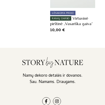
was:
is:
12,00 €.
10,00 €.
UŽSAKOMA PREKĖ
Virtuvinė
RANKŲ DARBO
pirštinė „Vasariška gaiva”
10,00
€
Namų dekoro detalės ir dovanos.
Sau. Namams. Draugams.