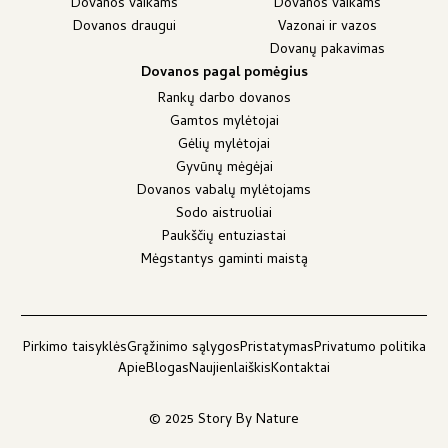
Dovanos vaikams
Dovanos vaikams
Dovanos draugui
Vazonai ir vazos
Dovanų pakavimas
Dovanos pagal pomėgius
Rankų darbo dovanos
Gamtos mylėtojai
Gėlių mylėtojai
Gyvūnų mėgėjai
Dovanos vabalų mylėtojams
Sodo aistruoliai
Paukščių entuziastai
Mėgstantys gaminti maistą
Pirkimo taisyklės
Grąžinimo sąlygos
Pristatymas
Privatumo politika
Apie
Blogas
Naujienlaiškis
Kontaktai
© 2025 Story By Nature