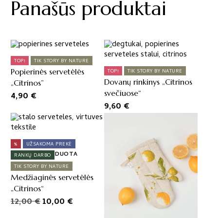
Panašūs produktai
TOP!
TIK STORY BY NATURE
Popierinės servetėlės
TOP!
TIK STORY BY NATURE
Dovanų rinkinys „Citrinos
„Citrinos”
svečiuose“
4,90
€
9,60
€
%
UŽSAKOMA PREKĖ
IŠPARDUOTA
RANKŲ DARBO
TIK STORY BY NATURE
Medžiaginės servetėlės
„Citrinos“
Original
Current
12,00
€
10,00
€
price
price