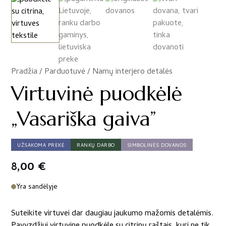
Pradžia
/
Parduotuvė
/
Namų interjero detalės
/
Virtuvinė puodkėlė
„Vasariška gaiva”
UŽSAKOMA PREKĖ
RANKŲ DARBO
SIMBOLINĖS DOVANOS
8,00
€
Yra sandėlyje
Suteikite virtuvei dar daugiau jaukumo mažomis detalėmis.
Pavyzdžiui virtuvine puodkėle su citrinų raštais, kuri ne tik