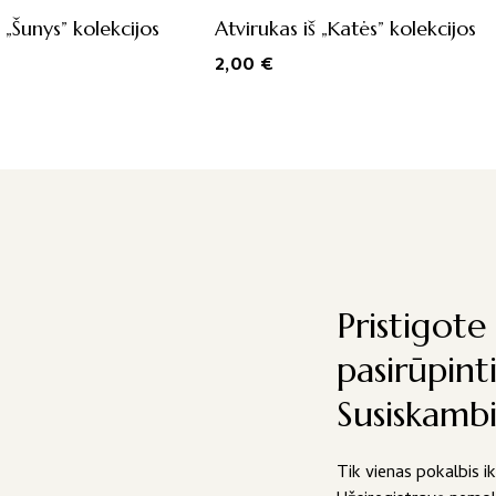
 „Šunys” kolekcijos
Atvirukas iš „Katės” kolekcijos
2,00
€
Pristigote 
pasirūpint
Susiskamb
Tik vienas pokalbis i