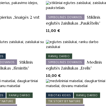
ierius „Snaigės 2 vnt
Stiklinis
SIMBOLINĖS DOVANOS
eglutės žaisliukas „Paukštelis“
11,00
€
KIS
RANKŲ DARBO
Stiklinis
Medinis
 DOVANOS
SIMBOLINĖS DOVANOS
liukas „Išmintis“
eglutės žaisliukas „Erelis”
10,00
€
KIS
RANKŲ DARBO
RIBOTAS KIEKIS
RANKŲ DARBO
Y NATURE
TIK STORY BY NATURE