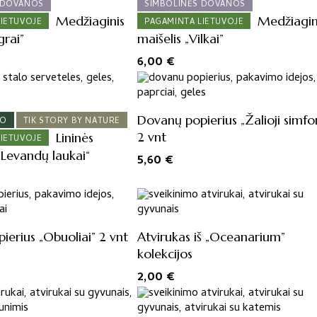
 DOVANOS
SIMBOLINĖS DOVANOS
Medžiaginis
Medžiagin
LIETUVOJE
PAGAMINTA LIETUVOJE
grai”
maišelis „Vilkai”
6,00
€
Dovanų popierius „Žalioji simfon
BO
TIK STORY BY NATURE
2 vnt
Lininės
LIETUVOJE
„Levandų laukai“
5,60
€
erius „Obuoliai” 2 vnt
Atvirukas iš „Oceanarium”
kolekcijos
2,00
€