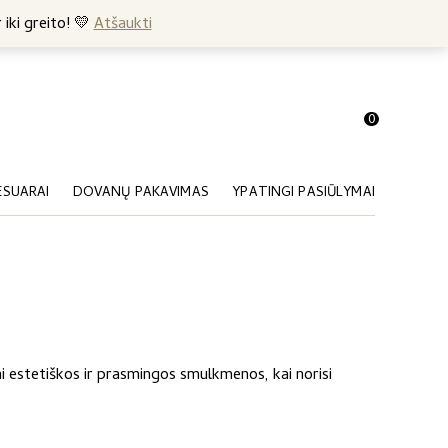
+370 682 57369
 iki greito! 💛
Atšaukti
0
ESUARAI
DOVANŲ PAKAVIMAS
YPATINGI PASIŪLYMAI
Tai estetiškos ir prasmingos smulkmenos, kai norisi