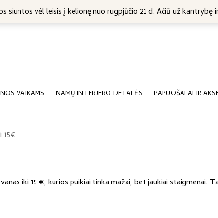
5 Eur
s siuntos vėl leisis į kelionę nuo rugpjūčio 21 d. Ačiū už kantrybę ir
NOS VAIKAMS
NAMŲ INTERJERO DETALĖS
PAPUOŠALAI IR AKS
i 15€
vanas iki 15 €, kurios puikiai tinka mažai, bet jaukiai staigmenai. 