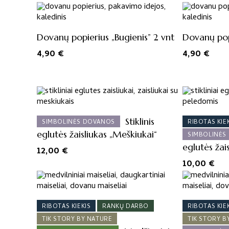
Dovanų popierius „Bugienis” 2 vnt
Dovanų pop
4,90
€
4,90
€
Stiklinis
SIMBOLINĖS DOVANOS
RIBOTAS KIE
eglutės žaisliukas „Meškiukai“
SIMBOLINĖS
eglutės žais
12,00
€
10,00
€
RIBOTAS KIEKIS
RANKŲ DARBO
RIBOTAS KIE
TIK STORY BY NATURE
TIK STORY B