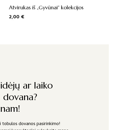
Atvirukas iš „Gyvūnai” kolekcijos
2,00
€
idėjų ar laiko
i dovana?
inam!
ki tobulos dovanos pasirinkimo!