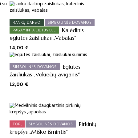
RANKŲ DARBO
SIMBOLINĖS DOVANOS
Kalėdinis
PAGAMINTA LIETUVOJE
eglutės žaisliukas „Vabalas“
14,00
€
Eglutės
SIMBOLINĖS DOVANOS
žaisliukas „Vokiečių aviganis“
12,00
€
Pirkinių
TOP!
SIMBOLINĖS DOVANOS
krepšys „Miško išmintis”