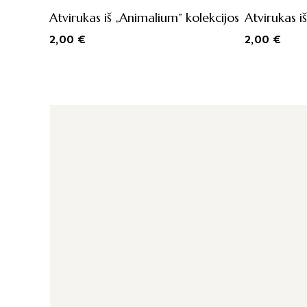
Atvirukas iš „Animalium” kolekcijos
Atvirukas iš
2,00
€
2,00
€