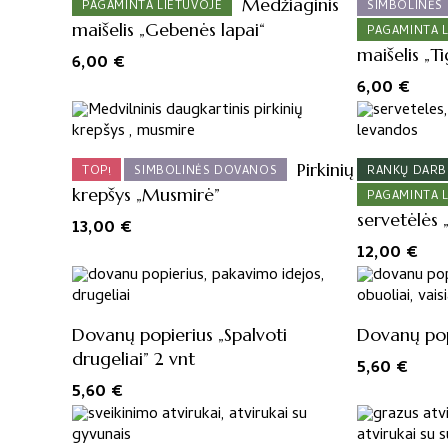
Medžiaginis
PAGAMINTA LIETUVOJE
SIMBOLINĖS
maišelis „Gebenės lapai“
PAGAMINTA 
maišelis „Ti
6,00
€
6,00
€
Pirkinių
TOP!
SIMBOLINĖS DOVANOS
RANKŲ DAR
krepšys „Musmirė”
PAGAMINTA 
servetėlės 
13,00
€
12,00
€
Dovanų popierius „Spalvoti
Dovanų popi
drugeliai” 2 vnt
5,60
€
5,60
€