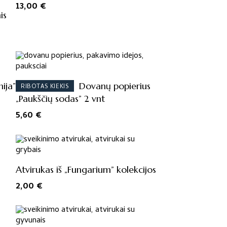
13,00
€
is
ija”
Dovanų popierius
RIBOTAS KIEKIS
„Paukščių sodas” 2 vnt
5,60
€
Atvirukas iš „Fungarium” kolekcijos
2,00
€