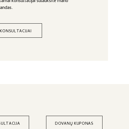
amai konsultacijai sulauksite mano
landas.
 KONSULTACIJAI
ULTACIJA
DOVANŲ KUPONAS