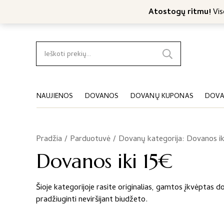
Nemokamas konsultavimas
Nemokamas siuntimas nuo 4
Atostogų ritmu!
Viso
Ieškoti:
NAUJIENOS
DOVANOS
DOVANŲ KUPONAS
DOVA
Pradžia
/
Parduotuvė
/
Dovanų kategorija: Dovanos ik
Dovanos iki 15€
Šioje kategorijoje rasite originalias, gamtos įkvėptas do
pradžiuginti neviršijant biudžeto.