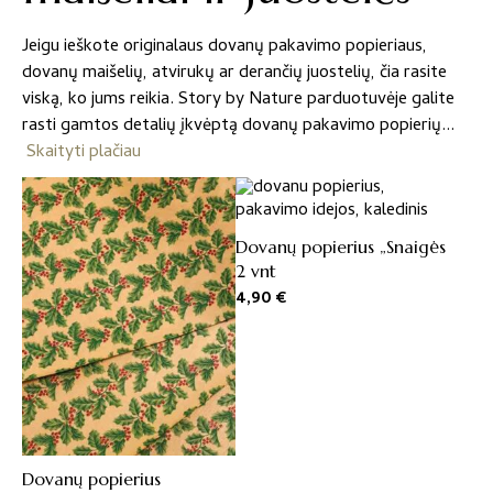
Jeigu ieškote originalaus dovanų pakavimo popieriaus,
dovanų maišelių, atvirukų ar derančių juostelių, čia rasite
viską, ko jums reikia. Story by Nature parduotuvėje galite
rasti gamtos detalių įkvėptą dovanų pakavimo popierių
Skaityti plačiau
Dovanų popierius „Snaigės
2 vnt
4,90
€
Dovanų popierius