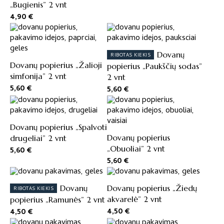
„Bugienis” 2 vnt
4,90
€
Dovanų
RIBOTAS KIEKIS
Dovanų popierius „Žalioji
popierius „Paukščių sodas”
simfonija” 2 vnt
2 vnt
5,60
€
5,60
€
Dovanų popierius „Spalvoti
Dovanų popierius
drugeliai” 2 vnt
„Obuoliai” 2 vnt
5,60
€
5,60
€
Dovanų
Dovanų popierius „Žiedų
RIBOTAS KIEKIS
akvarelė” 2 vnt
popierius „Ramunės” 2 vnt
4,50
€
4,50
€