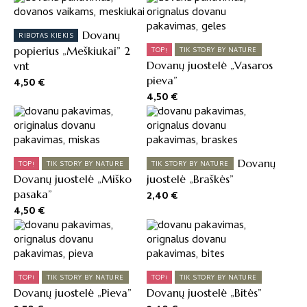
Dovanų
RIBOTAS KIEKIS
popierius „Meškiukai” 2
TOP!
TIK STORY BY NATURE
Dovanų juostelė „Vasaros
vnt
pieva”
4,50
€
4,50
€
Dovanų
TOP!
TIK STORY BY NATURE
TIK STORY BY NATURE
Dovanų juostelė „Miško
juostelė „Braškės”
pasaka”
2,40
€
4,50
€
TOP!
TIK STORY BY NATURE
TOP!
TIK STORY BY NATURE
Dovanų juostelė „Pieva”
Dovanų juostelė „Bitės”