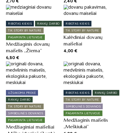
2,70
€
2,40
€
RIBOTAS KIEKIS
RANKŲ DARBO
RIBOTAS KIEKIS
TIK STORY BY NATURE
TIK STORY BY NATURE
Kalėdiniai dovanų
PAGAMINTA LIETUVOJE
maišeliai
Medžiaginis dovanų
maišelis „Žiema”
4,00
€
6,80
€
UŽSAKOMA PREKĖ
RIBOTAS KIEKIS
RANKŲ DARBO
RANKŲ DARBO
TIK STORY BY NATURE
TIK STORY BY NATURE
SIMBOLINĖS DOVANOS
SIMBOLINĖS DOVANOS
PAGAMINTA LIETUVOJE
Medžiaginis maišelis
PAGAMINTA LIETUVOJE
„Meškiukai”
Medžiaginiai maišeliai