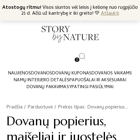
+370 682 57369
Atostogų ritmu!
Nemokamas siuntimas nuo 45 Eur
Visos siuntos vėl leisis į kelionę nuo rugpjūčio
21 d. Ačiū už kantrybę ir iki greito! 💛
Atšaukti
0
NAUJIENOS
DOVANOS
DOVANŲ KUPONAS
DOVANOS VAIKAMS
NAMŲ INTERJERO DETALĖS
PAPUOŠALAI IR AKSESUARAI
DOVANŲ PAKAVIMAS
YPATINGI PASIŪLYMAI
Pradžia
/
Parduotuvė
/
Prekės tipas: Dovanų popierius, maišeliai ir juostelės
Dovanų popierius,
maišeliai ir juostelės