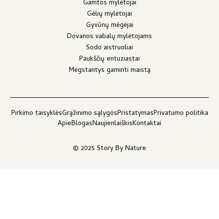
Gamtos mylėtojai
Gėlių mylėtojai
Gyvūnų mėgėjai
Dovanos vabalų mylėtojams
Sodo aistruoliai
Paukščių entuziastai
Mėgstantys gaminti maistą
Pirkimo taisyklės
Grąžinimo sąlygos
Pristatymas
Privatumo politika
Apie
Blogas
Naujienlaiškis
Kontaktai
© 2025 Story By Nature