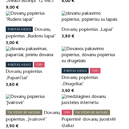
„Miško istorija” (2 vnt.)
6,00
€
9,00
€
Dovanų
Dovanų popierius „Lapai”
RIBOTAS KIEKIS
popierius „Rudens lapai”
3,80
€
3,00
€
RIBOTAS KIEKIS
TOP!
Dovanų popierius
RIBOTAS KIEKIS
TOP!
Dovanų popierius
„Paparčiai”
„Drugeliai”
3,80
€
3,60
€
Dovanų
TIK STORY BY NATURE
TOP!
TIK STORY BY NATURE
popierius „Įvairovė”
Popierinė dovanų juostelė
(žalia)
3,90
€