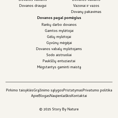
Dovanos vaikams
Dovanos vaikams
Dovanos draugui
Vazonai ir vazos
Dovanų pakavimas
Dovanos pagal pomėgius
Rankų darbo dovanos
Gamtos mylėtojai
Gėlių mylėtojai
Gyvūnų mėgėjai
Dovanos vabalų mylėtojams
Sodo aistruoliai
Paukščių entuziastai
Mėgstantys gaminti maistą
Pirkimo taisyklės
Grąžinimo sąlygos
Pristatymas
Privatumo politika
Apie
Blogas
Naujienlaiškis
Kontaktai
© 2025 Story By Nature