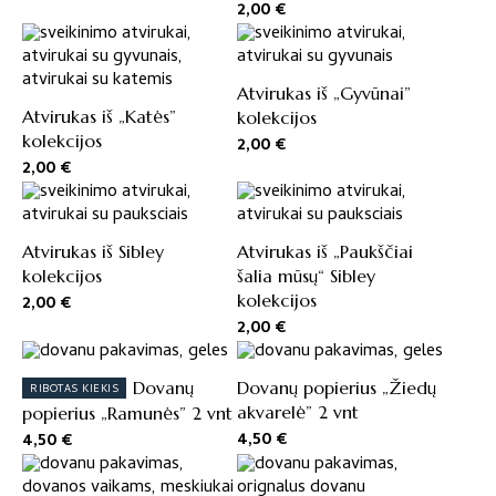
2,00
€
Atvirukas iš „Gyvūnai”
Atvirukas iš „Katės”
kolekcijos
kolekcijos
2,00
€
2,00
€
Atvirukas iš Sibley
Atvirukas iš „Paukščiai
kolekcijos
šalia mūsų“ Sibley
kolekcijos
2,00
€
2,00
€
Dovanų
Dovanų popierius „Žiedų
RIBOTAS KIEKIS
akvarelė” 2 vnt
popierius „Ramunės” 2 vnt
4,50
€
4,50
€