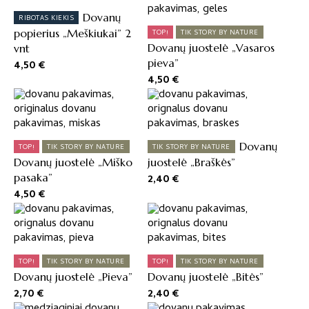
Dovanų
RIBOTAS KIEKIS
popierius „Meškiukai” 2
TOP!
TIK STORY BY NATURE
Dovanų juostelė „Vasaros
vnt
pieva”
4,50
€
4,50
€
Dovanų
TOP!
TIK STORY BY NATURE
TIK STORY BY NATURE
Dovanų juostelė „Miško
juostelė „Braškės”
pasaka”
2,40
€
4,50
€
TOP!
TIK STORY BY NATURE
TOP!
TIK STORY BY NATURE
Dovanų juostelė „Pieva”
Dovanų juostelė „Bitės”
2,70
€
2,40
€