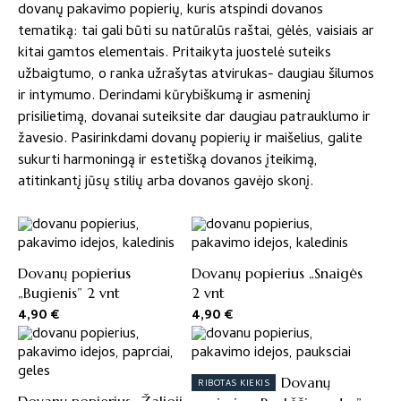
dovanų pakavimo popierių, kuris atspindi dovanos
tematiką: tai gali būti su natūralūs raštai, gėlės, vaisiais ar
kitai gamtos elementais. Pritaikyta juostelė suteiks
užbaigtumo, o ranka užrašytas atvirukas- daugiau šilumos
ir intymumo. Derindami kūrybiškumą ir asmeninį
prisilietimą, dovanai suteiksite dar daugiau patrauklumo ir
žavesio. Pasirinkdami dovanų popierių ir maišelius, galite
sukurti harmoningą ir estetišką dovanos įteikimą,
atitinkantį jūsų stilių arba dovanos gavėjo skonį.
Dovanų popierius
Dovanų popierius „Snaigės
„Bugienis” 2 vnt
2 vnt
4,90
€
4,90
€
Dovanų
RIBOTAS KIEKIS