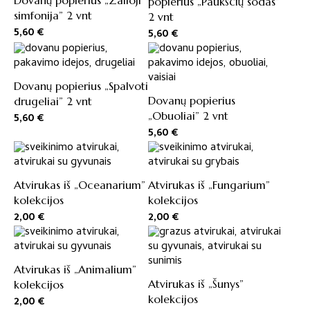
Dovanų popierius „Žalioji
popierius „Paukščių sodas”
simfonija” 2 vnt
2 vnt
5,60
€
5,60
€
Dovanų popierius „Spalvoti
Dovanų popierius
drugeliai” 2 vnt
„Obuoliai” 2 vnt
5,60
€
5,60
€
Atvirukas iš „Oceanarium”
Atvirukas iš „Fungarium”
kolekcijos
kolekcijos
2,00
€
2,00
€
Atvirukas iš „Animalium”
Atvirukas iš „Šunys”
kolekcijos
kolekcijos
2,00
€