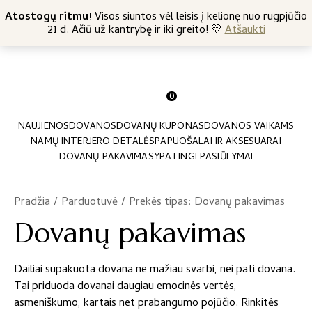
+370 682 57369
Atostogų ritmu!
Nemokamas siuntimas nuo 45 Eur
Visos siuntos vėl leisis į kelionę nuo rugpjūčio
21 d. Ačiū už kantrybę ir iki greito! 💛
Atšaukti
0
NAUJIENOS
DOVANOS
DOVANŲ KUPONAS
DOVANOS VAIKAMS
NAMŲ INTERJERO DETALĖS
PAPUOŠALAI IR AKSESUARAI
DOVANŲ PAKAVIMAS
YPATINGI PASIŪLYMAI
Pradžia
/
Parduotuvė
/
Prekės tipas: Dovanų pakavimas
Dovanų pakavimas
Dailiai supakuota dovana ne mažiau svarbi, nei pati dovana.
Tai priduoda dovanai daugiau emocinės vertės,
asmeniškumo, kartais net prabangumo pojūčio. Rinkitės