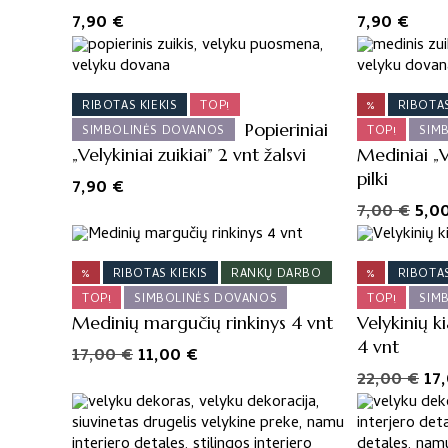
7,90
€
7,90
€
RIBOTAS KIEKIS
TOP!
%
RIBOTAS
Popieriniai
SIMBOLINĖS DOVANOS
TOP!
SIM
„Velykiniai zuikiai” 2 vnt žalsvi
Mediniai „Ve
pilki
7,90
€
Orig
7,00
€
5,0
pric
was
%
RIBOTAS KIEKIS
RANKŲ DARBO
%
RIBOTAS
7,00
TOP!
SIMBOLINĖS DOVANOS
TOP!
SIM
Medinių margučių rinkinys 4 vnt
Velykinių ki
4 vnt
Original
Current
17,00
€
11,00
€
price
price
Ori
22,00
€
17
was:
is:
pri
17,00 €.
11,00 €.
wa