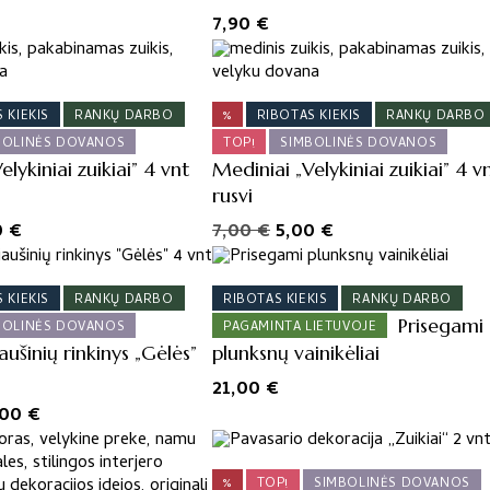
7,90
€
 KIEKIS
RANKŲ DARBO
%
RIBOTAS KIEKIS
RANKŲ DARBO
BOLINĖS DOVANOS
TOP!
SIMBOLINĖS DOVANOS
lykiniai zuikiai” 4 vnt
Mediniai „Velykiniai zuikiai” 4 v
rusvi
inal
Current
Original
Current
0
€
7,00
€
5,00
€
e
price
price
price
:
is:
was:
is:
 KIEKIS
RANKŲ DARBO
RIBOTAS KIEKIS
RANKŲ DARBO
 €.
5,00 €.
7,00 €.
5,00 €.
Prisegami
BOLINĖS DOVANOS
PAGAMINTA LIETUVOJE
aušinių rinkinys „Gėlės”
plunksnų vainikėliai
21,00
€
ginal
Current
,00
€
ce
price
s:
is:
%
TOP!
SIMBOLINĖS DOVANOS