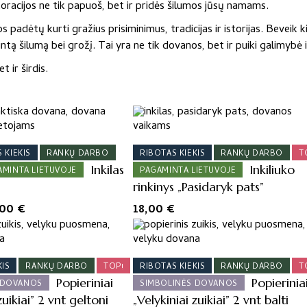
koracijos ne tik papuoš, bet ir pridės šilumos jūsų namams.
adėtų kurti gražius prisiminimus, tradicijas ir istorijas. Beveik k
tą šilumą bei grožį. Tai yra ne tik dovanos, bet ir puiki galimyb
t ir širdis.
 KIEKIS
RANKŲ DARBO
RIBOTAS KIEKIS
RANKŲ DARBO
T
Inkilas
Inkiliuko
AMINTA LIETUVOJE
PAGAMINTA LIETUVOJE
rinkinys „Pasidaryk pats”
ginal
Current
,00
€
18,00
€
ce
price
s:
is:
00 €.
14,00 €.
KIS
RANKŲ DARBO
TOP!
RIBOTAS KIEKIS
RANKŲ DARBO
T
Popieriniai
Popierinia
 DOVANOS
SIMBOLINĖS DOVANOS
zuikiai” 2 vnt geltoni
„Velykiniai zuikiai” 2 vnt balti