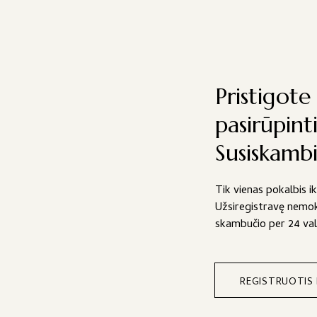
Pristigote 
pasirūpint
Susiskamb
Tik vienas pokalbis i
Užsiregistravę nemok
skambučio per 24 va
REGISTRUOTIS