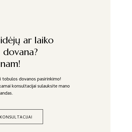
idėjų ar laiko
i dovana?
inam!
ki tobulos dovanos pasirinkimo!
amai konsultacijai sulauksite mano
landas.
 KONSULTACIJAI