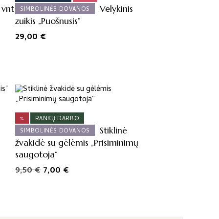
 vnt
Velykinis
SIMBOLINĖS DOVANOS
zuikis „Puošnusis”
29,00
€
%
RANKŲ DARBO
Stiklinė
SIMBOLINĖS DOVANOS
žvakidė su gėlėmis „Prisiminimų
saugotoja“
Original
Current
9,50
€
7,00
€
price
price
was:
is:
9,50 €.
7,00 €.