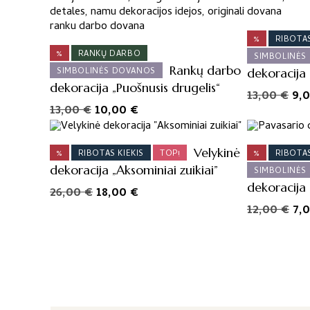
22,
%
RIBOTAS
%
RANKŲ DARBO
SIMBOLINĖS
Rankų darbo
SIMBOLINĖS DOVANOS
dekoracija 
dekoracija „Puošnusis drugelis“
Ori
13,00
€
9,
Original
Current
13,00
€
10,00
€
pri
price
price
wa
was:
is:
13,
Velykinė
%
RIBOTAS KIEKIS
TOP!
%
RIBOTAS
13,00 €.
10,00 €.
dekoracija „Aksominiai zuikiai”
SIMBOLINĖS
dekoracija „
Original
Current
26,00
€
18,00
€
price
price
Ori
12,00
€
7,
was:
is:
pri
26,00 €.
18,00 €.
wa
12,