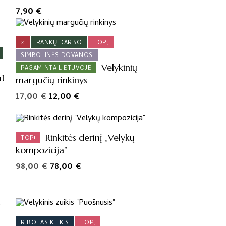
7,90
€
%
RANKŲ DARBO
TOP!
SIMBOLINĖS DOVANOS
Velykinių
PAGAMINTA LIETUVOJE
nt
margučių rinkinys
Original
Current
17,00
€
12,00
€
price
price
was:
is:
17,00 €.
12,00 €.
Rinkitės derinį „Velykų
TOP!
kompozicija”
Original
Current
98,00
€
78,00
€
price
price
was:
is:
98,00 €.
78,00 €.
RIBOTAS KIEKIS
TOP!