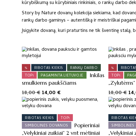
kūrybiškumą su kūrybiniais rinkiniais, o rankų darbo de
Story by Nature dovanų kolekcija siekiama, kad dovanos p
rankų darbo gaminys – autentišką ir meistriškai pagamin
Įsigykite dovaną, kuri praturtins ne tik šventinę stalą, be
%
RIBOTAS KIEKIS
RANKŲ DARBO
%
RIBOTAS
Inkilas
TOP!
PAGAMINTA LIETUVOJE
TOP!
PAG
smulkiems paukščiams
„Zylutėms”
Original
Current
Ori
18,00
€
14,00
€
18,00
€
14
price
price
pri
was:
is:
wa
18,00 €.
14,00 €.
18,
RIBOTAS KIEKIS
TOP!
RIBOTAS KIE
Popieriniai
SIMBOLINĖS DOVANOS
SIMBOLINĖS
„Velykiniai zuikiai” 2 vnt mėtiniai
„Velykiniai 