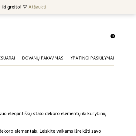
+370 682 57369
 iki greito! 💛
Atšaukti
0
ESUARAI
DOVANŲ PAKAVIMAS
YPATINGI PASIŪLYMAI
 Nuo elegantiškų stalo dekoro elementų iki kūrybinių
ekoro elementais. Leiskite vaikams išreikšti savo