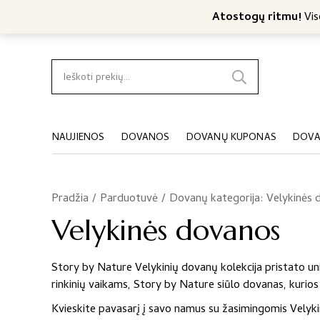
Nemokamas konsultavimas
Nemokamas siuntimas nuo 4
Atostogų ritmu!
Viso
Ieškoti:
NAUJIENOS
DOVANOS
DOVANŲ KUPONAS
DOVA
Pradžia
/
Parduotuvė
/
Dovanų kategorija: Velykinės
Velykinės dovanos
Story by Nature Velykinių dovanų kolekcija pristato uni
rinkinių vaikams, Story by Nature siūlo dovanas, kurios
Kvieskite pavasarį į savo namus su žasimingomis Velykin