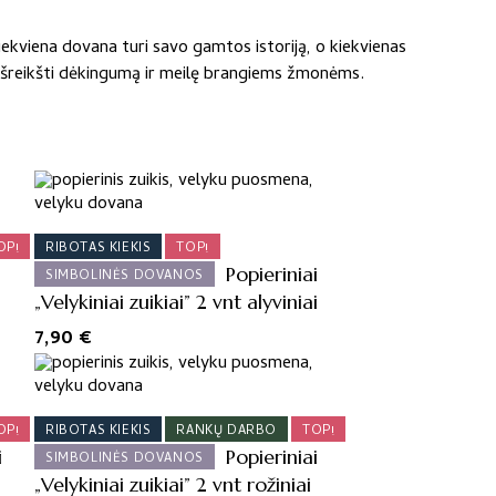
iekviena dovana turi savo gamtos istoriją, o kiekvienas
ė išreikšti dėkingumą ir meilę brangiems žmonėms.
OP!
RIBOTAS KIEKIS
TOP!
Popieriniai
SIMBOLINĖS DOVANOS
„Velykiniai zuikiai” 2 vnt alyviniai
7,90
€
OP!
RIBOTAS KIEKIS
RANKŲ DARBO
TOP!
i
Popieriniai
SIMBOLINĖS DOVANOS
„Velykiniai zuikiai” 2 vnt rožiniai