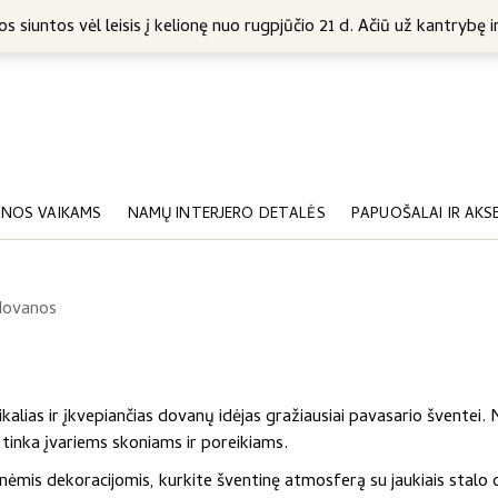
5 Eur
s siuntos vėl leisis į kelionę nuo rugpjūčio 21 d. Ačiū už kantrybę ir
NOS VAIKAMS
NAMŲ INTERJERO DETALĖS
PAPUOŠALAI IR AKS
 dovanos
kalias ir įkvepiančias dovanų idėjas gražiausiai pavasario šventei.
 tinka įvariems skoniams ir poreikiams.
ėmis dekoracijomis, kurkite šventinę atmosferą su jaukiais stalo d