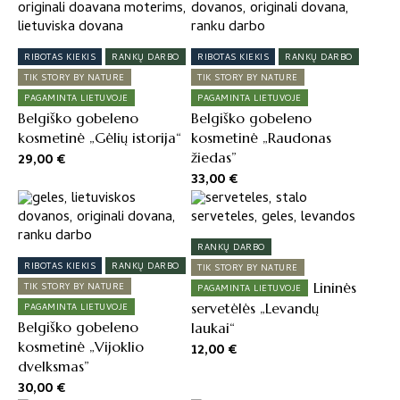
RIBOTAS KIEKIS
RANKŲ DARBO
RIBOTAS KIEKIS
RANKŲ DARBO
TIK STORY BY NATURE
TIK STORY BY NATURE
PAGAMINTA LIETUVOJE
PAGAMINTA LIETUVOJE
Belgiško gobeleno
Belgiško gobeleno
kosmetinė „Gėlių istorija“
kosmetinė „Raudonas
žiedas”
29,00
€
33,00
€
RANKŲ DARBO
RIBOTAS KIEKIS
RANKŲ DARBO
TIK STORY BY NATURE
Lininės
TIK STORY BY NATURE
PAGAMINTA LIETUVOJE
servetėlės „Levandų
PAGAMINTA LIETUVOJE
Belgiško gobeleno
laukai“
kosmetinė „Vijoklio
12,00
€
dvelksmas”
30,00
€