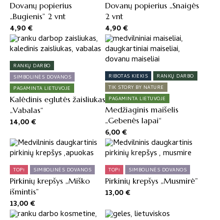
Dovanų popierius
Dovanų popierius „Snaigės
„Bugienis” 2 vnt
2 vnt
4,90
€
4,90
€
RANKŲ DARBO
RIBOTAS KIEKIS
RANKŲ DARBO
SIMBOLINĖS DOVANOS
TIK STORY BY NATURE
PAGAMINTA LIETUVOJE
Kalėdinis eglutės žaisliukas
PAGAMINTA LIETUVOJE
Medžiaginis maišelis
„Vabalas“
„Gebenės lapai“
14,00
€
6,00
€
TOP!
SIMBOLINĖS DOVANOS
TOP!
SIMBOLINĖS DOVANOS
Pirkinių krepšys „Miško
Pirkinių krepšys „Musmirė”
išmintis”
13,00
€
13,00
€