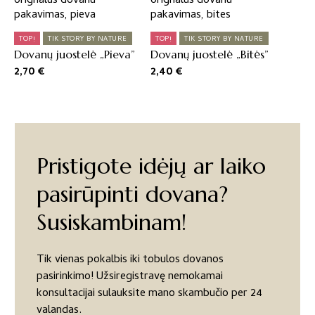
TOP!
TIK STORY BY NATURE
TOP!
TIK STORY BY NATURE
Dovanų juostelė „Pieva”
Dovanų juostelė „Bitės”
2,70
€
2,40
€
Pristigote idėjų ar laiko
pasirūpinti dovana?
Susiskambinam!
Tik vienas pokalbis iki tobulos dovanos
pasirinkimo! Užsiregistravę nemokamai
konsultacijai sulauksite mano skambučio per 24
valandas.