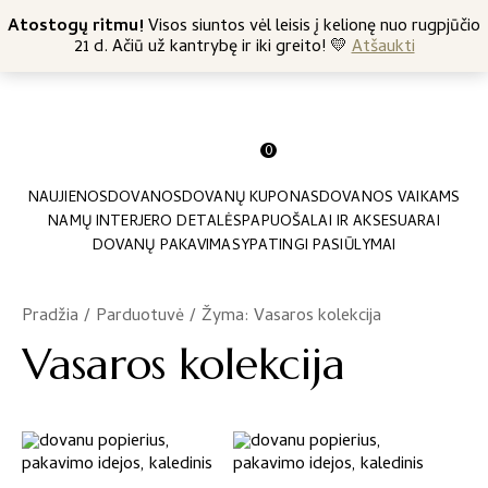
+370 682 57369
Atostogų ritmu!
Nemokamas siuntimas nuo 45 Eur
Visos siuntos vėl leisis į kelionę nuo rugpjūčio
21 d. Ačiū už kantrybę ir iki greito! 💛
Atšaukti
0
NAUJIENOS
DOVANOS
DOVANŲ KUPONAS
DOVANOS VAIKAMS
NAMŲ INTERJERO DETALĖS
PAPUOŠALAI IR AKSESUARAI
DOVANŲ PAKAVIMAS
YPATINGI PASIŪLYMAI
Pradžia
/
Parduotuvė
/
Žyma: Vasaros kolekcija
Vasaros kolekcija