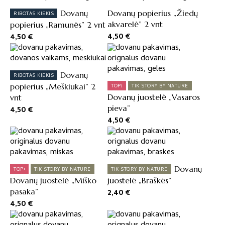
Dovanų
Dovanų popierius „Žiedų
RIBOTAS KIEKIS
akvarelė” 2 vnt
popierius „Ramunės” 2 vnt
4,50
€
4,50
€
Dovanų
RIBOTAS KIEKIS
popierius „Meškiukai” 2
TOP!
TIK STORY BY NATURE
Dovanų juostelė „Vasaros
vnt
pieva”
4,50
€
4,50
€
Dovanų
TOP!
TIK STORY BY NATURE
TIK STORY BY NATURE
Dovanų juostelė „Miško
juostelė „Braškės”
pasaka”
2,40
€
4,50
€