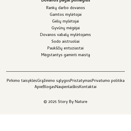
Dovanos pagal pomėgius
Rankų darbo dovanos
Gamtos mylėtojai
Gėlių mylėtojai
Gyvūnų mėgėjai
Dovanos vabalų mylėtojams
Sodo aistruoliai
Paukščių entuziastai
Mėgstantys gaminti maistą
Pirkimo taisyklės
Grąžinimo sąlygos
Pristatymas
Privatumo politika
Apie
Blogas
Naujienlaiškis
Kontaktai
© 2025 Story By Nature