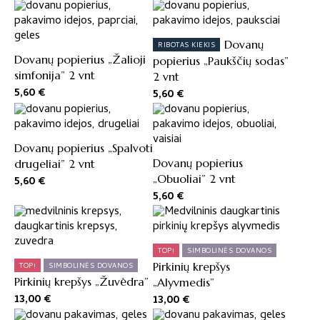
Dovanų
RIBOTAS KIEKIS
Dovanų popierius „Žalioji
popierius „Paukščių sodas”
simfonija” 2 vnt
2 vnt
5,60
€
5,60
€
Dovanų popierius „Spalvoti
Dovanų popierius
drugeliai” 2 vnt
„Obuoliai” 2 vnt
5,60
€
5,60
€
TOP!
SIMBOLINĖS DOVANOS
Pirkinių krepšys
TOP!
SIMBOLINĖS DOVANOS
Pirkinių krepšys „Žuvėdra”
„Alyvmedis”
13,00
€
13,00
€