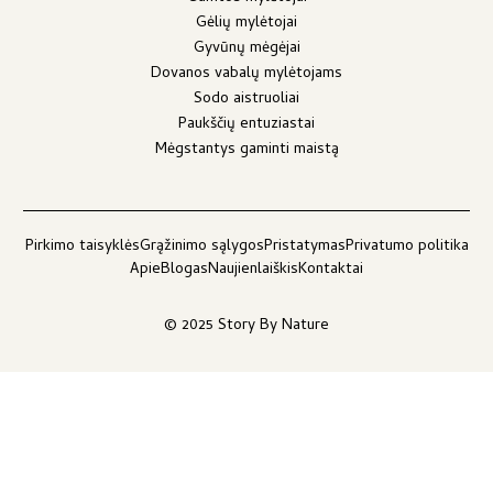
Gėlių mylėtojai
Gyvūnų mėgėjai
Dovanos vabalų mylėtojams
Sodo aistruoliai
Paukščių entuziastai
Mėgstantys gaminti maistą
Pirkimo taisyklės
Grąžinimo sąlygos
Pristatymas
Privatumo politika
Apie
Blogas
Naujienlaiškis
Kontaktai
© 2025 Story By Nature