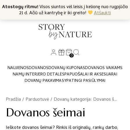
+370 682 57369
Atostogų ritmu!
Nemokamas siuntimas nuo 45 Eur
Visos siuntos vėl leisis į kelionę nuo rugpjūčio
21 d. Ačiū už kantrybę ir iki greito!
Atšaukti
0
NAUJIENOS
DOVANOS
DOVANŲ KUPONAS
DOVANOS VAIKAMS
NAMŲ INTERJERO DETALĖS
PAPUOŠALAI IR AKSESUARAI
DOVANŲ PAKAVIMAS
YPATINGI PASIŪLYMAI
Pradžia
/
Parduotuvė
/
Dovanų kategorija: Dovanos šeimai
Dovanos šeimai
Ieškote dovanos šeimai? Rinkis iš originalių, rankų darbo,