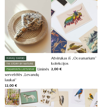
Atvirukas iš „Oceanarium”
RANKŲ DARBO
kolekcijos
TIK STORY BY NATURE
2,00
€
Lininės
PAGAMINTA LIETUVOJE
servetėlės „Levandų
laukai“
12,00
€