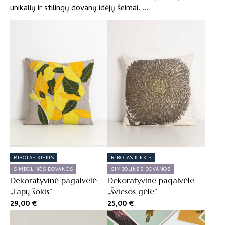
unikalių ir stilingų dovanų idėjų šeimai.
RIBOTAS KIEKIS
RIBOTAS KIEKIS
SIMBOLINĖS DOVANOS
SIMBOLINĖS DOVANOS
Dekoratyvinė pagalvėlė
Dekoratyvinė pagalvėlė
„Lapų šokis”
„Šviesos gėlė”
29,00
€
25,00
€