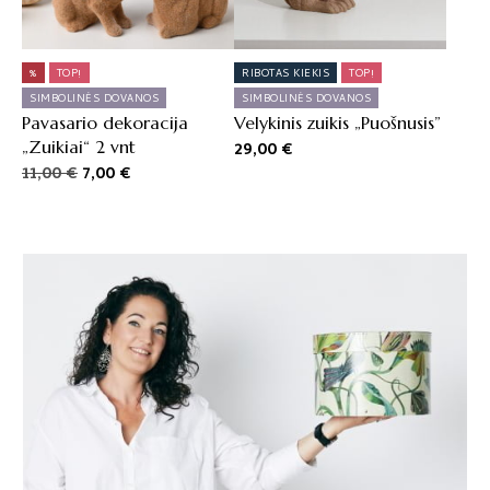
%
TOP!
RIBOTAS KIEKIS
TOP!
SIMBOLINĖS DOVANOS
SIMBOLINĖS DOVANOS
Pavasario dekoracija
Velykinis zuikis „Puošnusis”
„Zuikiai“ 2 vnt
29,00
€
Original
Current
11,00
€
7,00
€
price
price
was:
is:
11,00 €.
7,00 €.