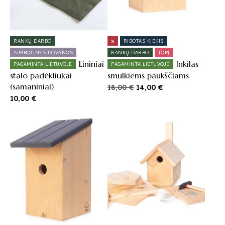
RANKŲ DARBO
%
RIBOTAS KIEKIS
SIMBOLINĖS DOVANOS
RANKŲ DARBO
TOP!
Lininiai
Inkilas
PAGAMINTA LIETUVOJE
PAGAMINTA LIETUVOJE
stalo padėkliukai
smulkiems paukščiams
(samaniniai)
Original
Current
18,00
€
14,00
€
price
price
10,00
€
was:
is:
18,00 €.
14,00 €.