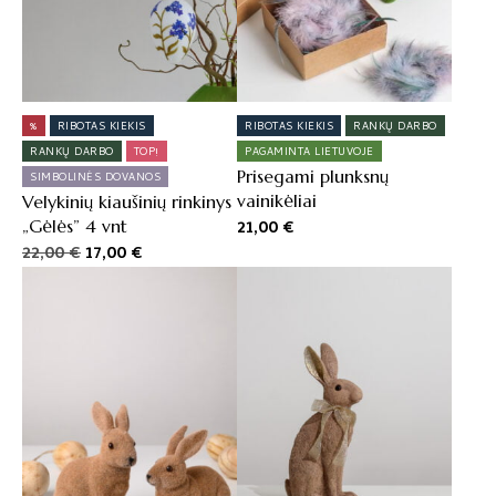
%
RIBOTAS KIEKIS
RIBOTAS KIEKIS
RANKŲ DARBO
RANKŲ DARBO
TOP!
PAGAMINTA LIETUVOJE
Prisegami plunksnų
SIMBOLINĖS DOVANOS
vainikėliai
Velykinių kiaušinių rinkinys
„Gėlės” 4 vnt
21,00
€
Original
Current
22,00
€
17,00
€
price
price
was:
is:
22,00 €.
17,00 €.