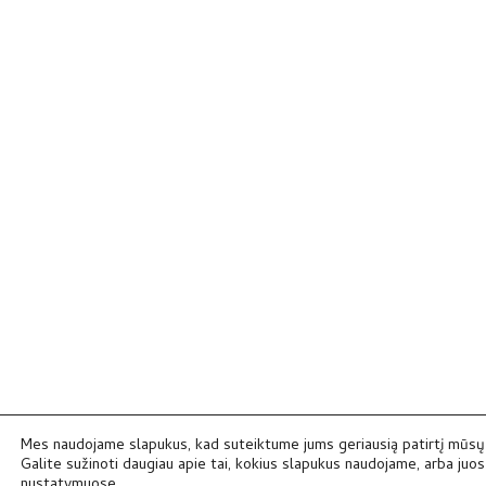
Mes naudojame slapukus, kad suteiktume jums geriausią patirtį mūsų 
Galite sužinoti daugiau apie tai, kokius slapukus naudojame, arba juos 
nustatymuose
.