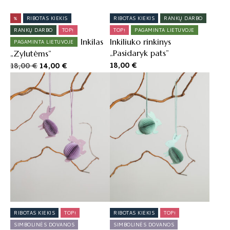
%
RIBOTAS KIEKIS
RIBOTAS KIEKIS
RANKŲ DARBO
RANKŲ DARBO
TOP!
TOP!
PAGAMINTA LIETUVOJE
Inkilas
Inkiliuko rinkinys
PAGAMINTA LIETUVOJE
„Pasidaryk pats”
„Zylutėms”
Original
Current
18,00
€
18,00
€
14,00
€
price
price
was:
is:
18,00 €.
14,00 €.
RIBOTAS KIEKIS
TOP!
RIBOTAS KIEKIS
TOP!
SIMBOLINĖS DOVANOS
SIMBOLINĖS DOVANOS