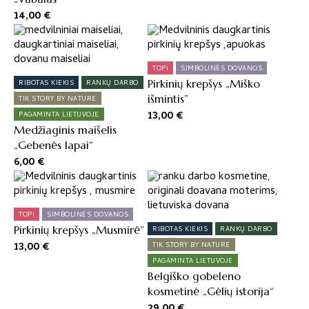
14,00
€
TOP!
SIMBOLINĖS DOVANOS
Pirkinių krepšys „Miško
RIBOTAS KIEKIS
RANKŲ DARBO
išmintis”
TIK STORY BY NATURE
13,00
€
PAGAMINTA LIETUVOJE
Medžiaginis maišelis
„Gebenės lapai“
6,00
€
TOP!
SIMBOLINĖS DOVANOS
Pirkinių krepšys „Musmirė”
RIBOTAS KIEKIS
RANKŲ DARBO
13,00
€
TIK STORY BY NATURE
PAGAMINTA LIETUVOJE
Belgiško gobeleno
kosmetinė „Gėlių istorija“
29,00
€