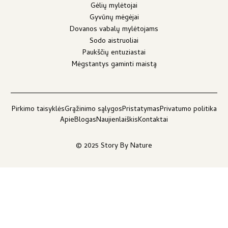
Gėlių mylėtojai
Gyvūnų mėgėjai
Dovanos vabalų mylėtojams
Sodo aistruoliai
Paukščių entuziastai
Mėgstantys gaminti maistą
Pirkimo taisyklės
Grąžinimo sąlygos
Pristatymas
Privatumo politika
Apie
Blogas
Naujienlaiškis
Kontaktai
© 2025 Story By Nature