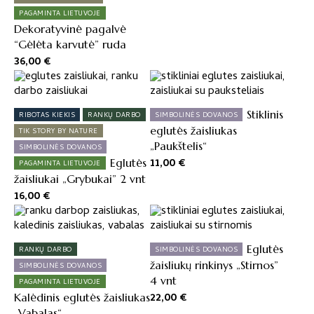
PAGAMINTA LIETUVOJE
Dekoratyvinė pagalvė
“Gėlėta karvutė” ruda
36,00
€
Stiklinis
RIBOTAS KIEKIS
RANKŲ DARBO
SIMBOLINĖS DOVANOS
eglutės žaisliukas
TIK STORY BY NATURE
„Paukštelis“
SIMBOLINĖS DOVANOS
11,00
€
Eglutės
PAGAMINTA LIETUVOJE
žaisliukai „Grybukai” 2 vnt
16,00
€
Eglutės
RANKŲ DARBO
SIMBOLINĖS DOVANOS
žaisliukų rinkinys „Stirnos”
SIMBOLINĖS DOVANOS
4 vnt
PAGAMINTA LIETUVOJE
22,00
€
Kalėdinis eglutės žaisliukas
„Vabalas“