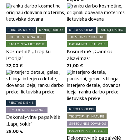
RIBOTAS KIEKIS
RANKŲ DARBO
RIBOTAS KIEKIS
RANKŲ DARBO
TIK STORY BY NATURE
TIK STORY BY NATURE
PAGAMINTA LIETUVOJE
PAGAMINTA LIETUVOJE
Kosmetinė „Tropikų
Kosmetinė „Gamtos
istorija”
alsavimas“
32,00
€
21,00
€
RIBOTAS KIEKIS
RIBOTAS KIEKIS
SIMBOLINĖS DOVANOS
Dekoratyvinė pagalvėlė
TIK STORY BY NATURE
„Lapų šokis”
SIMBOLINĖS DOVANOS
29,00
€
PAGAMINTA LIETUVOJE
Dekoratyvinė pagalvėlė