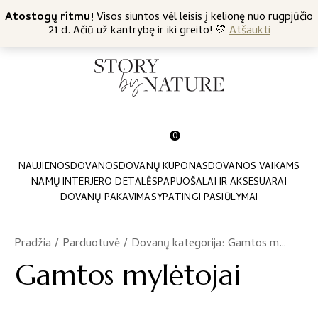
+370 682 57369
Atostogų ritmu!
Nemokamas siuntimas nuo 45 Eur
Visos siuntos vėl leisis į kelionę nuo rugpjūčio
21 d. Ačiū už kantrybę ir iki greito! 💛
Atšaukti
0
NAUJIENOS
DOVANOS
DOVANŲ KUPONAS
DOVANOS VAIKAMS
NAMŲ INTERJERO DETALĖS
PAPUOŠALAI IR AKSESUARAI
DOVANŲ PAKAVIMAS
YPATINGI PASIŪLYMAI
Pradžia
/
Parduotuvė
/
Dovanų kategorija: Gamtos mylėtojai
Gamtos mylėtojai