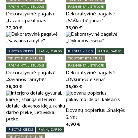
PAGAMINTA LIETUVOJE
PAGAMINTA LIETUVOJE
Dekoratyvinė pagalvė
Dekoratyvinė pagalvė
„Fazano pakilimas”
„Miško bėgūnas“
37,00
€
36,00
€
RIBOTAS KIEKIS
RANKŲ DARBO
RIBOTAS KIEKIS
RANKŲ DARBO
TIK STORY BY NATURE
TIK STORY BY NATURE
PAGAMINTA LIETUVOJE
PAGAMINTA LIETUVOJE
Dekoratyvinė pagalvė
Dekoratyvinė pagalvė
„Savanos ramybė“
„Dykumos eisena“
36,00
€
36,00
€
Dovanų popierius „Snaigės
2 vnt
4,90
€
RIBOTAS KIEKIS
RANKŲ DARBO
TIK STORY BY NATURE