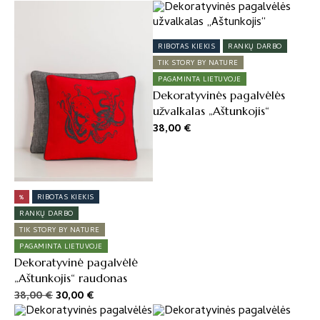
RIBOTAS KIEKIS
RANKŲ DARBO
TIK STORY BY NATURE
PAGAMINTA LIETUVOJE
Dekoratyvinės pagalvėlės
užvalkalas „Aštunkojis“
38,00
€
%
RIBOTAS KIEKIS
RANKŲ DARBO
TIK STORY BY NATURE
PAGAMINTA LIETUVOJE
Dekoratyvinė pagalvėlė
„Aštunkojis“ raudonas
Original
Current
38,00
€
30,00
€
price
price