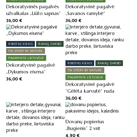
Dekoratyvinės pagalvės
Dekoratyvinė pagalvė
užvalkalas „Liūto sapnas“
„Savanos ramybė“
36,00
€
36,00
€
RIBOTAS KIEKIS
RANKŲ DARBO
TIK STORY BY NATURE
PAGAMINTA LIETUVOJE
RIBOTAS KIEKIS
RANKŲ DARBO
Dekoratyvinė pagalvė
TIK STORY BY NATURE
„Dykumos eisena“
PAGAMINTA LIETUVOJE
36,00
€
Dekoratyvinė pagalvė
“Gėlėta karvutė” ruda
36,00
€
Dovanų popierius
„Bugienis” 2 vnt
4,90
€