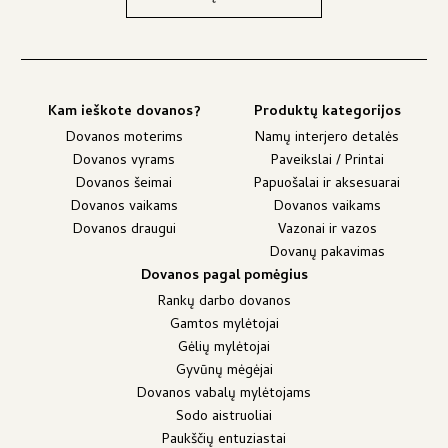
Kam ieškote dovanos?
Produktų kategorijos
Dovanos moterims
Namų interjero detalės
Dovanos vyrams
Paveikslai / Printai
Dovanos šeimai
Papuošalai ir aksesuarai
Dovanos vaikams
Dovanos vaikams
Dovanos draugui
Vazonai ir vazos
Dovanų pakavimas
Dovanos pagal pomėgius
Rankų darbo dovanos
Gamtos mylėtojai
Gėlių mylėtojai
Gyvūnų mėgėjai
Dovanos vabalų mylėtojams
Sodo aistruoliai
Paukščių entuziastai