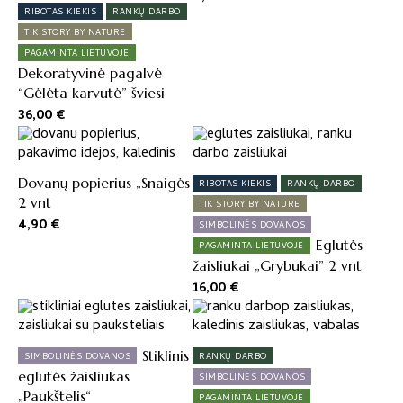
RIBOTAS KIEKIS
RANKŲ DARBO
TIK STORY BY NATURE
PAGAMINTA LIETUVOJE
Dekoratyvinė pagalvė
“Gėlėta karvutė” šviesi
36,00
€
Dovanų popierius „Snaigės
RIBOTAS KIEKIS
RANKŲ DARBO
2 vnt
TIK STORY BY NATURE
4,90
€
SIMBOLINĖS DOVANOS
Eglutės
PAGAMINTA LIETUVOJE
žaisliukai „Grybukai” 2 vnt
16,00
€
Stiklinis
SIMBOLINĖS DOVANOS
RANKŲ DARBO
eglutės žaisliukas
SIMBOLINĖS DOVANOS
„Paukštelis“
PAGAMINTA LIETUVOJE