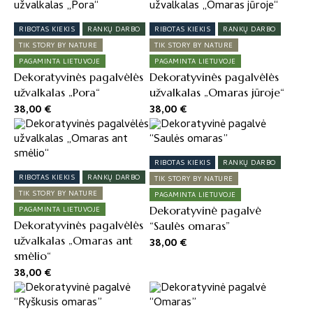
was:
is:
38,00 €.
30,00 €.
RIBOTAS KIEKIS
RANKŲ DARBO
RIBOTAS KIEKIS
RANKŲ DARBO
TIK STORY BY NATURE
TIK STORY BY NATURE
PAGAMINTA LIETUVOJE
PAGAMINTA LIETUVOJE
Dekoratyvinės pagalvėlės
Dekoratyvinės pagalvėlės
užvalkalas „Pora“
užvalkalas „Omaras jūroje“
38,00
€
38,00
€
RIBOTAS KIEKIS
RANKŲ DARBO
RIBOTAS KIEKIS
RANKŲ DARBO
TIK STORY BY NATURE
TIK STORY BY NATURE
PAGAMINTA LIETUVOJE
Dekoratyvinė pagalvė
PAGAMINTA LIETUVOJE
Dekoratyvinės pagalvėlės
“Saulės omaras”
užvalkalas „Omaras ant
38,00
€
smėlio“
38,00
€