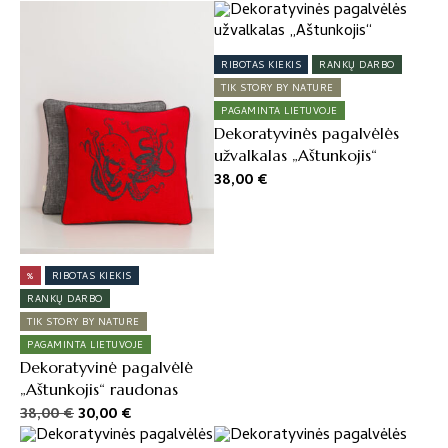
RIBOTAS KIEKIS
RANKŲ DARBO
TIK STORY BY NATURE
PAGAMINTA LIETUVOJE
Dekoratyvinės pagalvėlės
užvalkalas „Aštunkojis“
38,00
€
%
RIBOTAS KIEKIS
RANKŲ DARBO
TIK STORY BY NATURE
PAGAMINTA LIETUVOJE
Dekoratyvinė pagalvėlė
„Aštunkojis“ raudonas
Original
Current
38,00
€
30,00
€
price
price