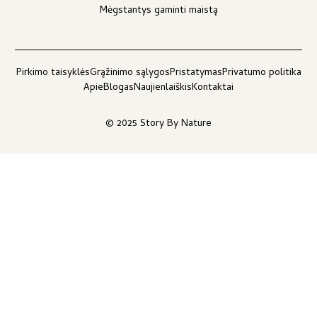
Mėgstantys gaminti maistą
Pirkimo taisyklės
Grąžinimo sąlygos
Pristatymas
Privatumo politika
Apie
Blogas
Naujienlaiškis
Kontaktai
© 2025 Story By Nature