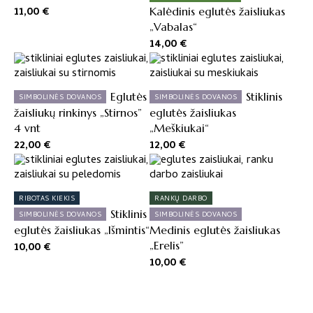
11,00
€
Kalėdinis eglutės žaisliukas
„Vabalas“
14,00
€
Eglutės
Stiklinis
SIMBOLINĖS DOVANOS
SIMBOLINĖS DOVANOS
žaisliukų rinkinys „Stirnos”
eglutės žaisliukas
4 vnt
„Meškiukai“
22,00
€
12,00
€
RIBOTAS KIEKIS
RANKŲ DARBO
Stiklinis
SIMBOLINĖS DOVANOS
SIMBOLINĖS DOVANOS
eglutės žaisliukas „Išmintis“
Medinis eglutės žaisliukas
„Erelis”
10,00
€
10,00
€