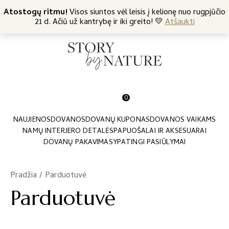
+370 682 57369
Atostogų ritmu!
Nemokamas siuntimas nuo 45 Eur
Visos siuntos vėl leisis į kelionę nuo rugpjūčio
21 d. Ačiū už kantrybę ir iki greito! 💛
Atšaukti
0
NAUJIENOS
DOVANOS
DOVANŲ KUPONAS
DOVANOS VAIKAMS
NAMŲ INTERJERO DETALĖS
PAPUOŠALAI IR AKSESUARAI
DOVANŲ PAKAVIMAS
YPATINGI PASIŪLYMAI
Pradžia
/
Parduotuvė
Parduotuvė