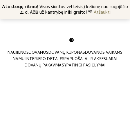
+370 682 57369
Atostogų ritmu!
Nemokamas siuntimas nuo 45 Eur
Visos siuntos vėl leisis į kelionę nuo rugpjūčio
21 d. Ačiū už kantrybę ir iki greito! 💛
Atšaukti
0
NAUJIENOS
DOVANOS
DOVANŲ KUPONAS
DOVANOS VAIKAMS
NAMŲ INTERJERO DETALĖS
PAPUOŠALAI IR AKSESUARAI
DOVANŲ PAKAVIMAS
YPATINGI PASIŪLYMAI