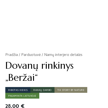
Pradžia
/
Parduotuvė
/
Namų interjero detalės
/
Dovanų rinkinys
„Beržai“
RIBOTAS KIEKIS
RANKŲ DARBO
TIK STORY BY NATURE
PAGAMINTA LIETUVOJE
28,00
€