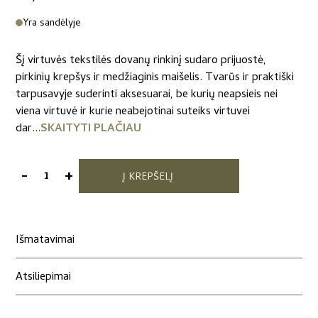
Yra sandėlyje
Šį virtuvės tekstilės dovanų rinkinį sudaro prijuostė,
pirkinių krepšys ir medžiaginis maišelis. Tvarūs ir praktiški
tarpusavyje suderinti aksesuarai, be kurių neapsieis nei
viena virtuvė ir kurie neabejotinai suteiks virtuvei
dar...
SKAITYTI PLAČIAU
-
+
Į KREPŠELĮ
produkto
kiekis:
Dovanų
rinkinys
Išmatavimai
„Beržai“
Atsiliepimai