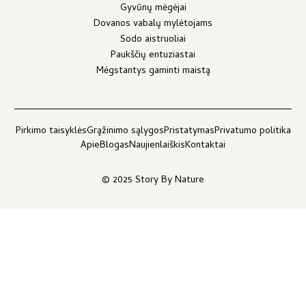
Gyvūnų mėgėjai
Dovanos vabalų mylėtojams
Sodo aistruoliai
Paukščių entuziastai
Mėgstantys gaminti maistą
Pirkimo taisyklės
Grąžinimo sąlygos
Pristatymas
Privatumo politika
Apie
Blogas
Naujienlaiškis
Kontaktai
© 2025 Story By Nature