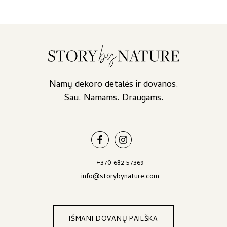
was:
is:
35,00 €.
33,80 €.
Namų dekoro detalės ir dovanos.
Sau. Namams. Draugams.
+370 682 57369
info@storybynature.com
IŠMANI DOVANŲ PAIEŠKA