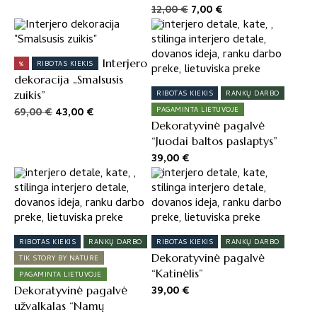
price
price
Original
Current
12,00
€
7,00
€
was:
is:
price
price
26,00 €.
18,00 €.
was:
is:
12,00 €.
7,00 €.
Interjero
%
RIBOTAS KIEKIS
dekoracija „Smalsusis
zuikis”
RIBOTAS KIEKIS
RANKŲ DARBO
Original
Current
69,00
€
43,00
€
PAGAMINTA LIETUVOJE
price
price
Dekoratyvinė pagalvė
was:
is:
“Juodai baltos paslaptys”
69,00 €.
43,00 €.
39,00
€
RIBOTAS KIEKIS
RANKŲ DARBO
RIBOTAS KIEKIS
RANKŲ DARBO
Dekoratyvinė pagalvė
TIK STORY BY NATURE
“Katinėlis”
PAGAMINTA LIETUVOJE
39,00
€
Dekoratyvinė pagalvė
užvalkalas “Namų