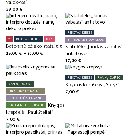
valdovas”
39,00
€
This
product
has
RIBOTAS KIEKIS
multiple
%
RIBOTAS KIEKIS
TOP!
SIMBOLINĖS DOVANOS
variants.
Betoninė ežiuko statulėlė
Statulėlė „Juodas vabalas“
The
Price
16,00
€
–
21,00
€
ant stovo
options
range:
17,00
€
may
16,00 €
be
through
chosen
21,00 €
RIBOTAS KIEKIS
RANKŲ DARBO
on
Knygos krepšelis „Antys”
RANKŲ DARBO
the
7,00
€
TIK STORY BY NATURE
product
SIMBOLINĖS DOVANOS
page
Knygos
PAGAMINTA LIETUVOJE
krepšelis „Paukšteliai”
7,00
€