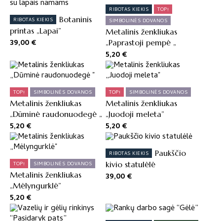
RIBOTAS KIEKIS
TOP!
Botaninis
RIBOTAS KIEKIS
SIMBOLINĖS DOVANOS
printas „Lapai”
Metalinis ženkliukas
39,00
€
„Paprastoji pempė „
5,20
€
TOP!
SIMBOLINĖS DOVANOS
TOP!
SIMBOLINĖS DOVANOS
Metalinis ženkliukas
Metalinis ženkliukas
„Dūminė raudonuodegė „
„Juodoji meleta”
5,20
€
5,20
€
Paukščio
RIBOTAS KIEKIS
kivio statulėlė
TOP!
SIMBOLINĖS DOVANOS
Metalinis ženkliukas
39,00
€
„Mėlyngurklė”
5,20
€