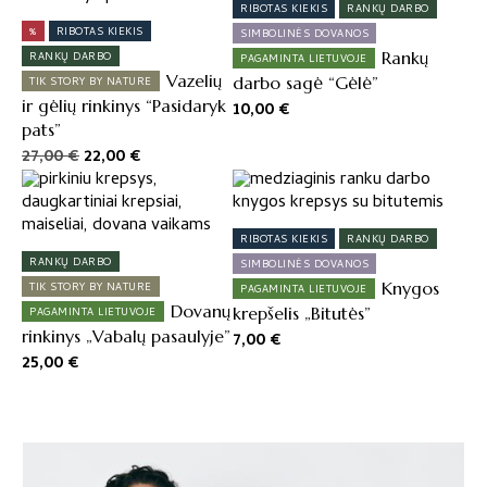
RIBOTAS KIEKIS
RANKŲ DARBO
%
RIBOTAS KIEKIS
SIMBOLINĖS DOVANOS
Rankų
RANKŲ DARBO
PAGAMINTA LIETUVOJE
Vazelių
darbo sagė “Gėlė”
TIK STORY BY NATURE
ir gėlių rinkinys “Pasidaryk
10,00
€
pats”
Original
Current
27,00
€
22,00
€
price
price
was:
is:
27,00 €.
22,00 €.
RIBOTAS KIEKIS
RANKŲ DARBO
RANKŲ DARBO
SIMBOLINĖS DOVANOS
Knygos
TIK STORY BY NATURE
PAGAMINTA LIETUVOJE
Dovanų
krepšelis „Bitutės”
PAGAMINTA LIETUVOJE
rinkinys „Vabalų pasaulyje”
7,00
€
25,00
€