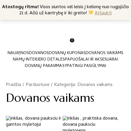
+370 682 57369
Atostogų ritmu!
Nemokamas siuntimas nuo 45 Eur
Visos siuntos vėl leisis į kelionę nuo rugpjūčio
21 d. Ačiū už kantrybę ir iki greito!
Atšaukti
0
NAUJIENOS
DOVANOS
DOVANŲ KUPONAS
DOVANOS VAIKAMS
NAMŲ INTERJERO DETALĖS
PAPUOŠALAI IR AKSESUARAI
DOVANŲ PAKAVIMAS
YPATINGI PASIŪLYMAI
Pradžia
/
Parduotuvė
/
Kategorija: Dovanos vaikams
Dovanos vaikams