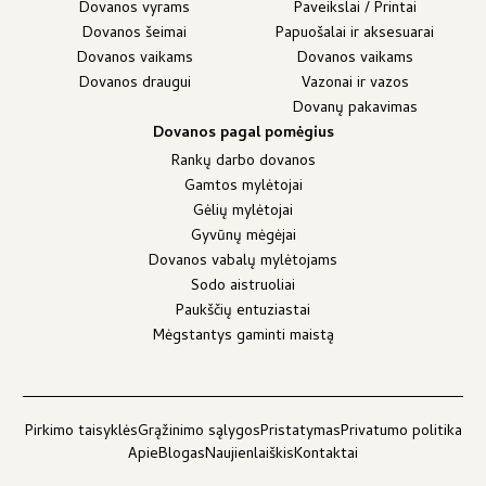
Dovanos vyrams
Paveikslai / Printai
Dovanos šeimai
Papuošalai ir aksesuarai
Dovanos vaikams
Dovanos vaikams
Dovanos draugui
Vazonai ir vazos
Dovanų pakavimas
Dovanos pagal pomėgius
Rankų darbo dovanos
Gamtos mylėtojai
Gėlių mylėtojai
Gyvūnų mėgėjai
Dovanos vabalų mylėtojams
Sodo aistruoliai
Paukščių entuziastai
Mėgstantys gaminti maistą
Pirkimo taisyklės
Grąžinimo sąlygos
Pristatymas
Privatumo politika
Apie
Blogas
Naujienlaiškis
Kontaktai