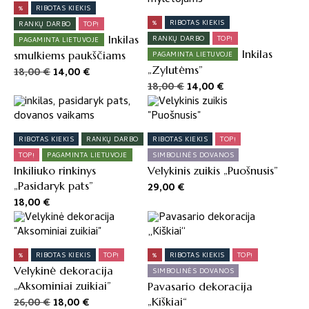
%
RIBOTAS KIEKIS
%
RIBOTAS KIEKIS
RANKŲ DARBO
TOP!
Inkilas
RANKŲ DARBO
TOP!
PAGAMINTA LIETUVOJE
Inkilas
smulkiems paukščiams
PAGAMINTA LIETUVOJE
„Zylutėms”
Original
Current
18,00
€
14,00
€
price
price
Original
Current
18,00
€
14,00
€
was:
is:
price
price
18,00 €.
14,00 €.
was:
is:
18,00 €.
14,00 €.
RIBOTAS KIEKIS
RANKŲ DARBO
RIBOTAS KIEKIS
TOP!
TOP!
PAGAMINTA LIETUVOJE
SIMBOLINĖS DOVANOS
Inkiliuko rinkinys
Velykinis zuikis „Puošnusis”
„Pasidaryk pats”
29,00
€
18,00
€
%
RIBOTAS KIEKIS
TOP!
%
RIBOTAS KIEKIS
TOP!
Velykinė dekoracija
SIMBOLINĖS DOVANOS
„Aksominiai zuikiai”
Pavasario dekoracija
Original
Current
26,00
€
18,00
€
„Kiškiai“