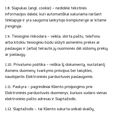
1.8. Slapukas (angl. cookie) – nedidelė tekstinės
informacijos dalelė, kuri automatiškai sukuriama naršant
tinklapyje ir yra saugoma lankytojo kompiuteryje ar kitame
įrenginyje.
1.9. Tiesioginė rinkodara – veikla, skirta paštu, telefonu
arba kitokiu tiesioginiu būdu siūlyti asmenims prekes ar
paslaugas ir (arba) teirautis jų nuomonės dėl siūlomų prekių
ar paslaugų.
1.10. Privatumo politika – reiškia šį dokumentą, nustatantį
Asmens duomenų tvarkymo principus bei taisykles,
naudojantis Elektroninės parduotuvės paslaugomis.
1.11. Paskyra – pagrindiniai Kliento prisijungimo prie
Elektroninės parduotuvės duomenys, kuriuos sudaro vienas
elektroninio pašto adresas ir Slaptažodis.
1.12. Slaptažodis – tai Kliento sukurta unikali skaičių,