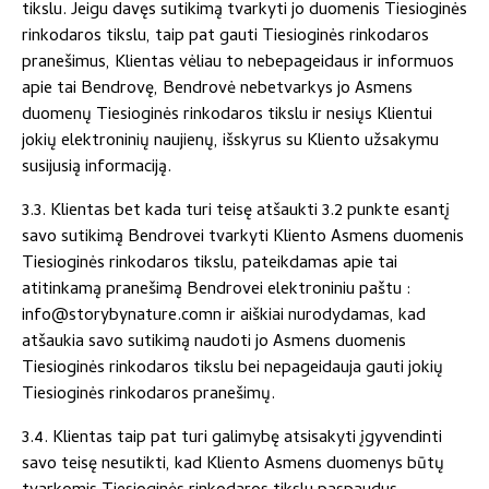
tikslu. Jeigu davęs sutikimą tvarkyti jo duomenis Tiesioginės
rinkodaros tikslu, taip pat gauti Tiesioginės rinkodaros
pranešimus, Klientas vėliau to nebepageidaus ir informuos
apie tai Bendrovę, Bendrovė nebetvarkys jo Asmens
duomenų Tiesioginės rinkodaros tikslu ir nesiųs Klientui
jokių elektroninių naujienų, išskyrus su Kliento užsakymu
susijusią informaciją.
3.3. Klientas bet kada turi teisę atšaukti 3.2 punkte esantį
savo sutikimą Bendrovei tvarkyti Kliento Asmens duomenis
Tiesioginės rinkodaros tikslu, pateikdamas apie tai
atitinkamą pranešimą Bendrovei elektroniniu paštu :
info@storybynature.comn ir aiškiai nurodydamas, kad
atšaukia savo sutikimą naudoti jo Asmens duomenis
Tiesioginės rinkodaros tikslu bei nepageidauja gauti jokių
Tiesioginės rinkodaros pranešimų.
3.4. Klientas taip pat turi galimybę atsisakyti įgyvendinti
savo teisę nesutikti, kad Kliento Asmens duomenys būtų