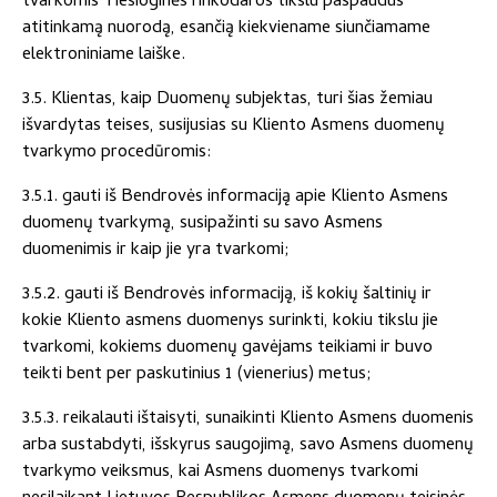
tvarkomis Tiesioginės rinkodaros tikslu paspaudus
atitinkamą nuorodą, esančią kiekviename siunčiamame
elektroniniame laiške.
3.5. Klientas, kaip Duomenų subjektas, turi šias žemiau
išvardytas teises, susijusias su Kliento Asmens duomenų
tvarkymo procedūromis:
3.5.1. gauti iš Bendrovės informaciją apie Kliento Asmens
duomenų tvarkymą, susipažinti su savo Asmens
duomenimis ir kaip jie yra tvarkomi;
3.5.2. gauti iš Bendrovės informaciją, iš kokių šaltinių ir
kokie Kliento asmens duomenys surinkti, kokiu tikslu jie
tvarkomi, kokiems duomenų gavėjams teikiami ir buvo
teikti bent per paskutinius 1 (vienerius) metus;
3.5.3. reikalauti ištaisyti, sunaikinti Kliento Asmens duomenis
arba sustabdyti, išskyrus saugojimą, savo Asmens duomenų
tvarkymo veiksmus, kai Asmens duomenys tvarkomi