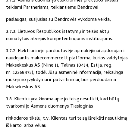
3.7.2. Asmens duomenys elektroninės prekybos tikslais
teikiami Partneriams, teikiantiems Bendrovei
paslaugas, susijusias su Bendrovės vykdoma veikla;
3.7.3. Lietuvos Respublikos įstatymų ir teisės aktų
numatytais atvejais kompetentingoms institucijoms.
3.7.2. Elektroninėje parduotuvėje apmokėjimai apdorojami
naudojantis makecommerce.lt platforma, kurios valdytojas
Maksekeskus AS (Niine 11, Talinas 10414, Estija, reg.
nr.:12268475), todėl Jūsų asmeninė informacija, reikalinga
mokėjimo įvykdymui ir patvirtinimui, bus perduodama
Maksekeskus AS.
3.8. Klientui yra žinoma apie jo teisę nesutikti, kad būtų
tvarkomi jo Asmens duomenys Tiesioginės
rinkodaros tikslu, t.y. Klientas turi teisę išreikšti nesutikimą
iš karto, arba vėliau.