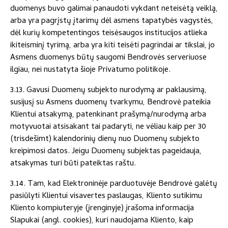
duomenys buvo galimai panaudoti vykdant neteisėtą veiklą,
arba yra pagrįstų įtarimų dėl asmens tapatybės vagystės,
dėl kurių kompetentingos teisėsaugos institucijos atlieka
ikiteisminį tyrimą, arba yra kiti teisėti pagrindai ar tikslai, jo
Asmens duomenys būtų saugomi Bendrovės serveriuose
ilgiau, nei nustatyta šioje Privatumo politikoje.
3.13. Gavusi Duomenų subjekto nurodymą ar paklausimą,
susijusį su Asmens duomenų tvarkymu, Bendrovė pateikia
Klientui atsakymą, patenkinant prašymą/nurodymą arba
motyvuotai atsisakant tai padaryti, ne vėliau kaip per 30
(trisdešimt) kalendorinių dienų nuo Duomenų subjekto
kreipimosi datos. Jeigu Duomenų subjektas pageidauja,
atsakymas turi būti pateiktas raštu.
3.14. Tam, kad Elektroninėje parduotuvėje Bendrovė galėtų
pasiūlyti Klientui visavertes paslaugas, Kliento sutikimu
Kliento kompiuteryje (įrenginyje) įrašoma informacija
Slapukai (angl. cookies), kuri naudojama Kliento, kaip