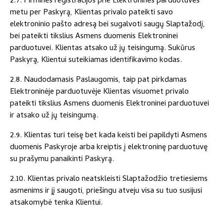
2.7. Pirminės registracijos prie Elektroninės parduotuvės
metu per Paskyrą, Klientas privalo pateikti savo
elektroninio pašto adresą bei sugalvoti saugų Slaptažodį,
bei pateikti tikslius Asmens duomenis Elektroninei
parduotuvei. Klientas atsako už jų teisingumą. Sukūrus
Paskyrą, Klientui suteikiamas identifikavimo kodas.
2.8. Naudodamasis Paslaugomis, taip pat pirkdamas
Elektroninėje parduotuvėje Klientas visuomet privalo
pateikti tikslius Asmens duomenis Elektroninei parduotuvei
ir atsako už jų teisingumą.
2.9. Klientas turi teisę bet kada keisti bei papildyti Asmens
duomenis Paskyroje arba kreiptis į elektroninę parduotuvę
su prašymu panaikinti Paskyrą.
2.10. Klientas privalo neatskleisti Slaptažodžio tretiesiems
asmenims ir jį saugoti, priešingu atveju visa su tuo susijusi
atsakomybė tenka Klientui.