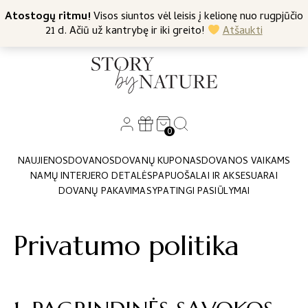
+370 682 57369
Atostogų ritmu!
Nemokamas siuntimas nuo 45 Eur
Visos siuntos vėl leisis į kelionę nuo rugpjūčio
21 d. Ačiū už kantrybę ir iki greito!
Atšaukti
0
NAUJIENOS
DOVANOS
DOVANŲ KUPONAS
DOVANOS VAIKAMS
NAMŲ INTERJERO DETALĖS
PAPUOŠALAI IR AKSESUARAI
DOVANŲ PAKAVIMAS
YPATINGI PASIŪLYMAI
Privatumo politika