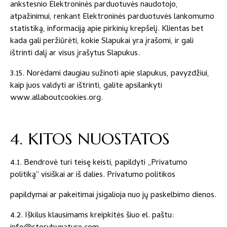
ankstesnio Elektroninės parduotuvės naudotojo,
atpažinimui, renkant Elektroninės parduotuvės lankomumo
statistiką, informaciją apie pirkinių krepšelį. Klientas bet
kada gali peržiūrėti, kokie Slapukai yra įrašomi, ir gali
ištrinti dalį ar visus įrašytus Slapukus.
3.15. Norėdami daugiau sužinoti apie slapukus, pavyzdžiui,
kaip juos valdyti ar ištrinti, galite apsilankyti
www.allaboutcookies.org.
4. KITOS NUOSTATOS
4.1. Bendrovė turi teisę keisti, papildyti „Privatumo
politiką“ visiškai ar iš dalies. Privatumo politikos
papildymai ar pakeitimai įsigalioja nuo jų paskelbimo dienos.
4.2. Iškilus klausimams kreipkitės šiuo el. paštu: