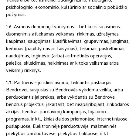
vienas arba keli asmeniui būdingi fizinio, fiziologinio,
psichologinio, ekonominio, kultūrinio ar socialinio pobūdžio
požymiai.
1.6. Asmens duomenų tvarkymas – bet kuris su asmens
duomenimis atliekamas veiksmas: rinkimas, užrašymas,
kaupimas, saugojimas, klasifikavimas, grupavimas, jungimas,
keitimas (papildymas ar taisymas), teikimas, paskelbimas,
naudojimas, loginės ir (arba) aritmetinės operacijos,
paieška, skleidimas, naikinimas ar kitoks veiksmas arba
veiksmų rinkinys.
1.7. Partneris – juridinis asmuo, teikiantis paslaugas
Bendrovei, susijusias su Bendrovės vykdoma veikla, arba
parduodantis jai prekes, arba vykdantis su Bendrove
bendrus projektus, įskaitant, bet neapsiribojant, rinkodaros
akcijas, bendras pardavimų kampanijas, lojalumo
programas, ir kt., žiniasklaidos priemonėse, internetiniuose
puslapiuose, Elektroninėje parduotuvėje, mažmeninės
prekybos parduotuvėse, prekybos tinkluose, ir kt.