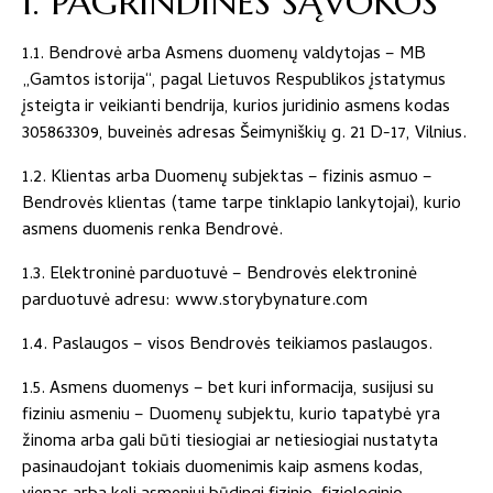
1. PAGRINDINĖS SĄVOKOS
1.1. Bendrovė arba Asmens duomenų valdytojas – MB
„Gamtos istorija“, pagal Lietuvos Respublikos įstatymus
įsteigta ir veikianti bendrija, kurios juridinio asmens kodas
305863309, buveinės adresas Šeimyniškių g. 21 D-17, Vilnius.
1.2. Klientas arba Duomenų subjektas – fizinis asmuo –
Bendrovės klientas (tame tarpe tinklapio lankytojai), kurio
asmens duomenis renka Bendrovė.
1.3. Elektroninė parduotuvė – Bendrovės elektroninė
parduotuvė adresu: www.storybynature.com
1.4. Paslaugos – visos Bendrovės teikiamos paslaugos.
1.5. Asmens duomenys – bet kuri informacija, susijusi su
fiziniu asmeniu – Duomenų subjektu, kurio tapatybė yra
žinoma arba gali būti tiesiogiai ar netiesiogiai nustatyta
pasinaudojant tokiais duomenimis kaip asmens kodas,