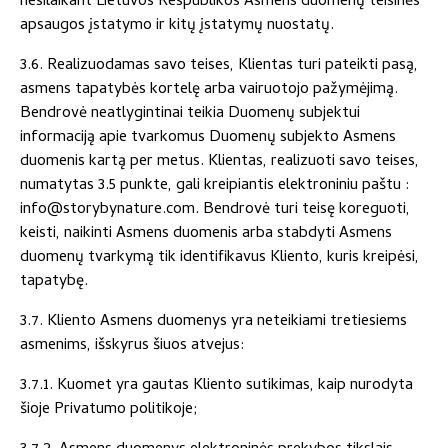
nesilaikant Lietuvos Respublikos Asmens duomenų teisinės
apsaugos įstatymo ir kitų įstatymų nuostatų.
3.6. Realizuodamas savo teises, Klientas turi pateikti pasą,
asmens tapatybės kortelę arba vairuotojo pažymėjimą.
Bendrovė neatlygintinai teikia Duomenų subjektui
informaciją apie tvarkomus Duomenų subjekto Asmens
duomenis kartą per metus. Klientas, realizuoti savo teises,
numatytas 3.5 punkte, gali kreipiantis elektroniniu paštu :
info@storybynature.com. Bendrovė turi teisę koreguoti,
keisti, naikinti Asmens duomenis arba stabdyti Asmens
duomenų tvarkymą tik identifikavus Kliento, kuris kreipėsi,
tapatybę.
3.7. Kliento Asmens duomenys yra neteikiami tretiesiems
asmenims, išskyrus šiuos atvejus:
3.7.1. Kuomet yra gautas Kliento sutikimas, kaip nurodyta
šioje Privatumo politikoje;