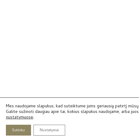
Mes naudojame slapukus, kad suteiktume jums geriausią patirtį mūsų 
Galite sužinoti daugiau apie tai, kokius slapukus naudojame, arba juos 
nustatymuose
.
Sutinku
Nustatymai