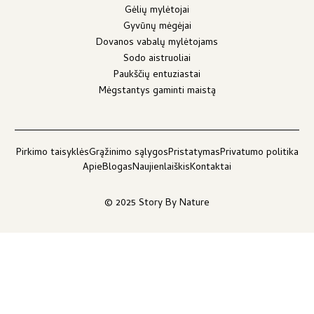
Gėlių mylėtojai
Gyvūnų mėgėjai
Dovanos vabalų mylėtojams
Sodo aistruoliai
Paukščių entuziastai
Mėgstantys gaminti maistą
Pirkimo taisyklės
Grąžinimo sąlygos
Pristatymas
Privatumo politika
Apie
Blogas
Naujienlaiškis
Kontaktai
© 2025 Story By Nature