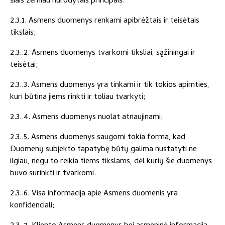
šiais žemiau nurodytais principais:
2.3.1. Asmens duomenys renkami apibrėžtais ir teisėtais
tikslais;
2.3..2. Asmens duomenys tvarkomi tiksliai, sąžiningai ir
teisėtai;
2.3..3. Asmens duomenys yra tinkami ir tik tokios apimties,
kuri būtina jiems rinkti ir toliau tvarkyti;
2.3..4. Asmens duomenys nuolat atnaujinami;
2.3..5. Asmens duomenys saugomi tokia forma, kad
Duomenų subjekto tapatybę būtų galima nustatyti ne
ilgiau, negu to reikia tiems tikslams, dėl kurių šie duomenys
buvo surinkti ir tvarkomi.
2.3..6. Visa informacija apie Asmens duomenis yra
konfidenciali;