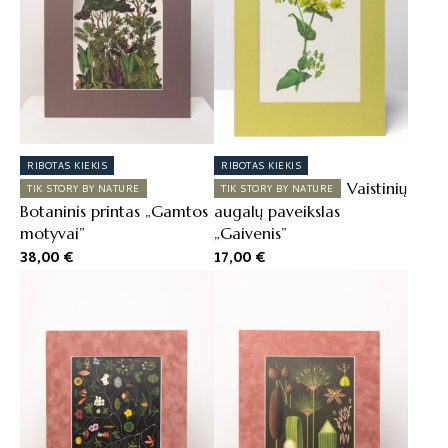
RIBOTAS KIEKIS
RIBOTAS KIEKIS
Vaistinių
TIK STORY BY NATURE
TIK STORY BY NATURE
Botaninis printas „Gamtos
augalų paveikslas
motyvai”
„Gaivenis”
38,00
€
17,00
€