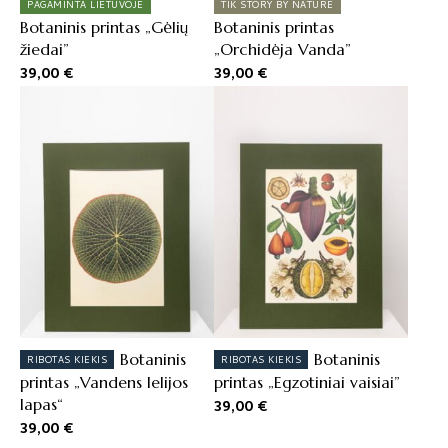
PAGAMINTA LIETUVOJE
TIK STORY BY NATURE
Botaninis printas „Gėlių
Botaninis printas
žiedai”
„Orchidėja Vanda”
39,00
€
39,00
€
Botaninis
Botaninis
RIBOTAS KIEKIS
RIBOTAS KIEKIS
printas „Vandens lelijos
printas „Egzotiniai vaisiai”
lapas“
39,00
€
39,00
€