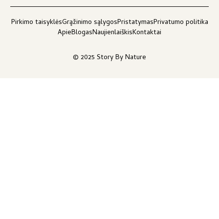
Pirkimo taisyklės
Grąžinimo sąlygos
Pristatymas
Privatumo politika
Apie
Blogas
Naujienlaiškis
Kontaktai
© 2025 Story By Nature