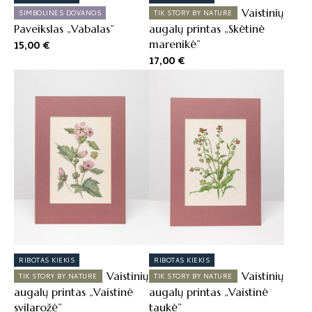
Vaistinių
SIMBOLINĖS DOVANOS
TIK STORY BY NATURE
Paveikslas „Vabalas”
augalų printas „Skėtinė
marenikė”
15,00
€
17,00
€
RIBOTAS KIEKIS
RIBOTAS KIEKIS
Vaistinių
Vaistinių
TIK STORY BY NATURE
TIK STORY BY NATURE
augalų printas „Vaistinė
augalų printas „Vaistinė
svilarožė”
taukė”