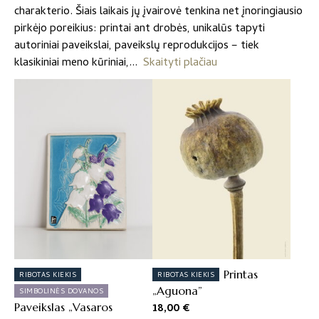
charakterio. Šiais laikais jų įvairovė tenkina net įnoringiausio
pirkėjo poreikius: printai ant drobės, unikalūs tapyti
autoriniai paveikslai, paveikslų reprodukcijos – tiek
klasikiniai meno kūriniai,
Skaityti plačiau
Printas
RIBOTAS KIEKIS
RIBOTAS KIEKIS
„Aguona”
SIMBOLINĖS DOVANOS
Paveikslas „Vasaros
18,00
€