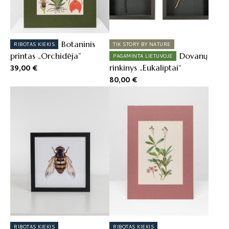
Botaninis
RIBOTAS KIEKIS
TIK STORY BY NATURE
printas „Orchidėja”
Dovanų
PAGAMINTA LIETUVOJE
39,00
€
rinkinys „Eukaliptai“
80,00
€
RIBOTAS KIEKIS
RIBOTAS KIEKIS