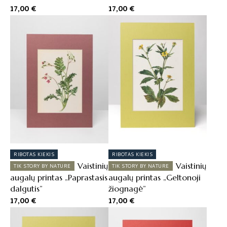
17,00
€
17,00
€
RIBOTAS KIEKIS
RIBOTAS KIEKIS
Vaistinių
Vaistinių
TIK STORY BY NATURE
TIK STORY BY NATURE
augalų printas „Paprastasis
augalų printas „Geltonoji
dalgutis”
žiognagė”
17,00
€
17,00
€