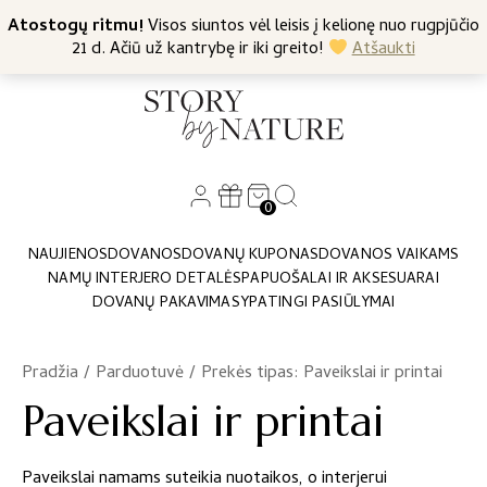
+370 682 57369
Atostogų ritmu!
Nemokamas siuntimas nuo 45 Eur
Visos siuntos vėl leisis į kelionę nuo rugpjūčio
21 d. Ačiū už kantrybę ir iki greito!
Atšaukti
0
NAUJIENOS
DOVANOS
DOVANŲ KUPONAS
DOVANOS VAIKAMS
NAMŲ INTERJERO DETALĖS
PAPUOŠALAI IR AKSESUARAI
DOVANŲ PAKAVIMAS
YPATINGI PASIŪLYMAI
Pradžia
/
Parduotuvė
/
Prekės tipas: Paveikslai ir printai
Paveikslai ir printai
Paveikslai namams suteikia nuotaikos, o interjerui