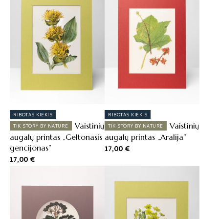
RIBOTAS KIEKIS
RIBOTAS KIEKIS
Vaistinių
Vaistinių
TIK STORY BY NATURE
TIK STORY BY NATURE
augalų printas „Geltonasis
augalų printas „Aralija”
gencijonas”
17,00
€
17,00
€