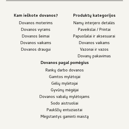
Kam ieškote dovanos?
Produktų kategorijos
Dovanos moterims
Namų interjero detalės
Dovanos vyrams
Paveikslai / Printai
Dovanos šeimai
Papuošalai ir aksesuarai
Dovanos vaikams
Dovanos vaikams
Dovanos draugui
Vazonai ir vazos
Dovanų pakavimas
Dovanos pagal pomėgius
Rankų darbo dovanos
Gamtos mylėtojai
Gėlių mylėtojai
Gyvūnų mėgėjai
Dovanos vabalų mylėtojams
Sodo aistruoliai
Paukščių entuziastai
Mėgstantys gaminti maistą