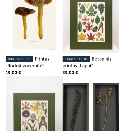
Printas
Botaninis
RIBOTAS KIEKIS
RIBOTAS KIEKIS
„Rudoji voveraitė”
printas „Lapai”
19,00
€
39,00
€