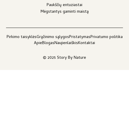
Paukščių entuziastai
Mėgstantys gaminti maistą
Pirkimo taisyklės
Grąžinimo sąlygos
Pristatymas
Privatumo politika
Apie
Blogas
Naujienlaiškis
Kontaktai
© 2025 Story By Nature