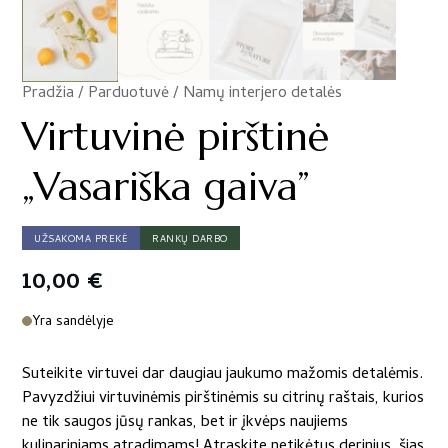
Pradžia
/
Parduotuvė
/
Namų interjero detalės
/
Virtuvinė pirštinė
„Vasariška gaiva”
UŽSAKOMA PREKĖ
RANKŲ DARBO
10,00
€
Yra sandėlyje
Suteikite virtuvei dar daugiau jaukumo mažomis detalėmis.
Pavyzdžiui virtuvinėmis pirštinėmis su citrinų raštais, kurios
ne tik saugos jūsų rankas, bet ir įkvėps naujiems
kulinariniams atradimams! Atraskite netikėtus derinius, šias