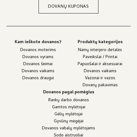
DOVANŲ KUPONAS
Kam ieškote dovanos?
Produktų kategorijos
Dovanos moterims
Namų interjero detalės
Dovanos vyrams
Paveikslai / Printai
Dovanos šeimai
Papuošalai ir aksesuarai
Dovanos vaikams
Dovanos vaikams
Dovanos draugui
Vazonai ir vazos
Dovanų pakavimas
Dovanos pagal pomėgius
Rankų darbo dovanos
Gamtos mylėtojai
Gėlių mylėtojai
Gyvūnų mėgėjai
Dovanos vabalų mylėtojams
Sodo aistruoliai