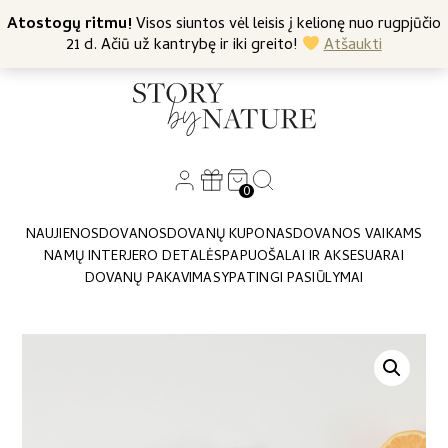
+370 682 57369
Atostogų ritmu!
Nemokamas siuntimas nuo 45 Eur
Visos siuntos vėl leisis į kelionę nuo rugpjūčio
21 d. Ačiū už kantrybę ir iki greito!
Atšaukti
0
NAUJIENOS
DOVANOS
DOVANŲ KUPONAS
DOVANOS VAIKAMS
NAMŲ INTERJERO DETALĖS
PAPUOŠALAI IR AKSESUARAI
DOVANŲ PAKAVIMAS
YPATINGI PASIŪLYMAI