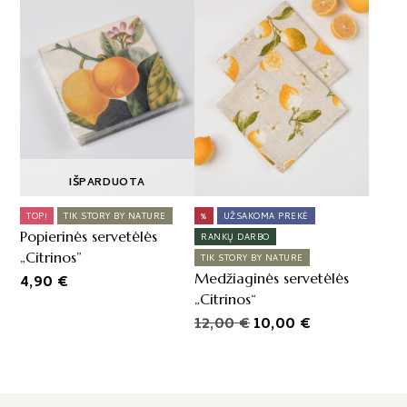
IŠPARDUOTA
TOP!
TIK STORY BY NATURE
%
UŽSAKOMA PREKĖ
Popierinės servetėlės
RANKŲ DARBO
„Citrinos”
TIK STORY BY NATURE
Medžiaginės servetėlės
4,90
€
„Citrinos“
Original
Current
12,00
€
10,00
€
price
price
was:
is:
12,00 €.
10,00 €.