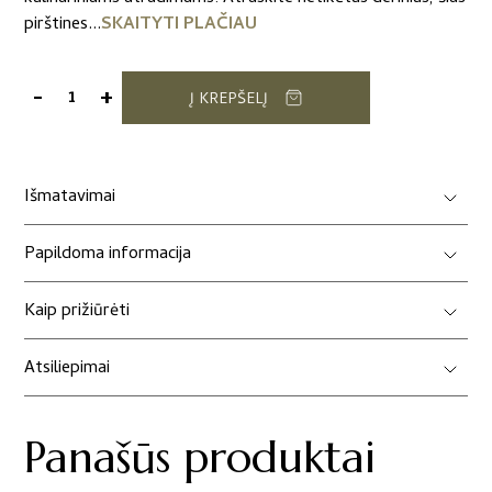
pirštines...
SKAITYTI PLAČIAU
-
+
Į KREPŠELĮ
produkto
kiekis:
Virtuvinė
pirštinė
Išmatavimai
"Vasariška
gaiva"
Papildoma informacija
Kaip prižiūrėti
Atsiliepimai
Panašūs produktai