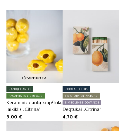
IŠPARDUOTA
RANKŲ DARBO
RIBOTAS KIEKIS
PAGAMINTA LIETUVOJE
TIK STORY BY NATURE
Keraminis dantų krapštukų
SIMBOLINĖS DOVANOS
laikiklis „Citrina“
Degtukai „Citrina“
9,00
€
4,70
€