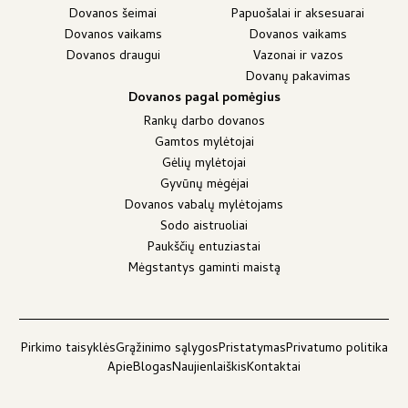
Dovanos šeimai
Papuošalai ir aksesuarai
Dovanos vaikams
Dovanos vaikams
Dovanos draugui
Vazonai ir vazos
Dovanų pakavimas
Dovanos pagal pomėgius
Rankų darbo dovanos
Gamtos mylėtojai
Gėlių mylėtojai
Gyvūnų mėgėjai
Dovanos vabalų mylėtojams
Sodo aistruoliai
Paukščių entuziastai
Mėgstantys gaminti maistą
Pirkimo taisyklės
Grąžinimo sąlygos
Pristatymas
Privatumo politika
Apie
Blogas
Naujienlaiškis
Kontaktai