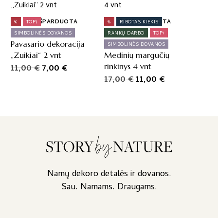
15,00 €
19,00 €.
15,00 €.
chosen
through
on
IŠPARDUOTA
IŠPARDUOTA
%
TOP!
%
RIBOTAS KIEKIS
the
29,00 €
SIMBOLINĖS DOVANOS
RANKŲ DARBO
TOP!
product
Pavasario dekoracija
SIMBOLINĖS DOVANOS
page
„Zuikiai“ 2 vnt
Medinių margučių
Original
Current
rinkinys 4 vnt
11,00
€
7,00
€
Original
Current
price
price
17,00
€
11,00
€
price
price
was:
is:
was:
is:
11,00 €.
7,00 €.
17,00 €.
11,00 €.
Namų dekoro detalės ir dovanos.
Sau. Namams. Draugams.