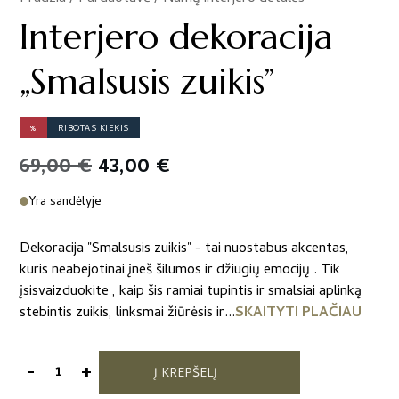
Interjero dekoracija
„Smalsusis zuikis”
%
RIBOTAS KIEKIS
Original
Current
69,00
€
43,00
€
price
price
Yra sandėlyje
was:
is:
Dekoracija "Smalsusis zuikis" - tai nuostabus akcentas,
69,00 €.
43,00 €.
kuris neabejotinai įneš šilumos ir džiugių emocijų . Tik
įsisvaizduokite , kaip šis ramiai tupintis ir smalsiai aplinką
stebintis zuikis, linksmai žiūrėsis ir...
SKAITYTI PLAČIAU
-
+
Į KREPŠELĮ
produkto