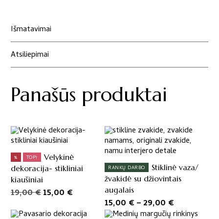
kiekis:
Interjero
dekoracija
Išmatavimai
"Smalsusis
zuikis"
Atsiliepimai
Panašūs produktai
This
product
has
Velykinė
%
TOP!
multiple
Stiklinė vaza/
dekoracija- stikliniai
RANKŲ DARBO
variants.
žvakidė su džiovintais
kiaušiniai
The
augalais
Original
Current
19,00
€
15,00
€
options
Price
15,00
€
–
29,00
€
price
price
may
range:
was:
is:
be