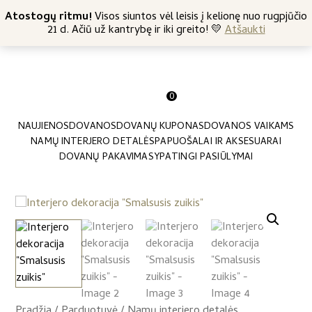
+370 682 57369
Atostogų ritmu!
Nemokamas siuntimas nuo 45 Eur
Visos siuntos vėl leisis į kelionę nuo rugpjūčio
21 d. Ačiū už kantrybę ir iki greito! 💛
Atšaukti
0
NAUJIENOS
DOVANOS
DOVANŲ KUPONAS
DOVANOS VAIKAMS
NAMŲ INTERJERO DETALĖS
PAPUOŠALAI IR AKSESUARAI
DOVANŲ PAKAVIMAS
YPATINGI PASIŪLYMAI
Pradžia
/
Parduotuvė
/
Namų interjero detalės
/