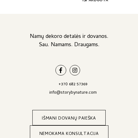
IŠPARDUOTA
14,00 €
the
product
through
page
17,00 €
Namų dekoro detalės ir dovanos.
Sau. Namams. Draugams.
+370 682 57369
info@storybynature.com
IŠMANI DOVANŲ PAIEŠKA
NEMOKAMA KONSULTACIJA