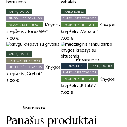
RANKŲ DARBO
RANKŲ DARBO
SIMBOLINĖS DOVANOS
SIMBOLINĖS DOVANOS
Knygos
Knygos
PAGAMINTA LIETUVOJE
PAGAMINTA LIETUVOJE
krepšelis „Boružėlės”
krepšelis „Vabalai”
7,00
€
7,00
€
RANKŲ DARBO
IŠPARDUOTA
TIK STORY BY NATURE
Knygos
RIBOTAS KIEKIS
RANKŲ DARBO
SIMBOLINĖS DOVANOS
krepšelis „Grybai”
SIMBOLINĖS DOVANOS
Knygos
PAGAMINTA LIETUVOJE
7,00
€
krepšelis „Bitutės”
7,00
€
IŠPARDUOTA
Panašūs produktai