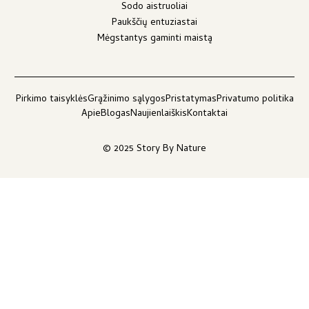
Sodo aistruoliai
Paukščių entuziastai
Mėgstantys gaminti maistą
Pirkimo taisyklės
Grąžinimo sąlygos
Pristatymas
Privatumo politika
Apie
Blogas
Naujienlaiškis
Kontaktai
© 2025 Story By Nature