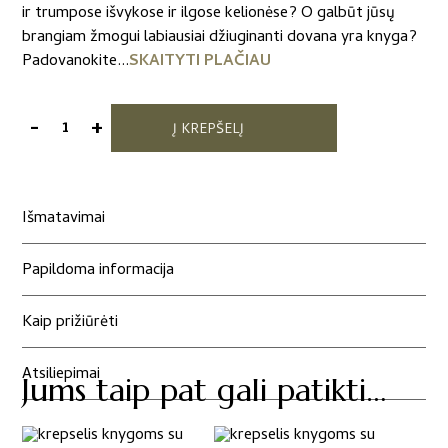
ir trumpose išvykose ir ilgose kelionėse? O galbūt jūsų
brangiam žmogui labiausiai džiuginanti dovana yra knyga?
Padovanokite...
SKAITYTI PLAČIAU
-
+
Į KREPŠELĮ
produkto
kiekis:
Knygos
krepšelis
Išmatavimai
"Paukšteliai"
Papildoma informacija
Kaip prižiūrėti
Atsiliepimai
Jums taip pat gali patikti…