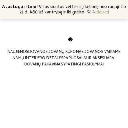
+370 682 57369
Atostogų ritmu!
Nemokamas siuntimas nuo 45 Eur
Visos siuntos vėl leisis į kelionę nuo rugpjūčio
21 d. Ačiū už kantrybę ir iki greito! 💛
Atšaukti
0
NAUJIENOS
DOVANOS
DOVANŲ KUPONAS
DOVANOS VAIKAMS
NAMŲ INTERJERO DETALĖS
PAPUOŠALAI IR AKSESUARAI
DOVANŲ PAKAVIMAS
YPATINGI PASIŪLYMAI