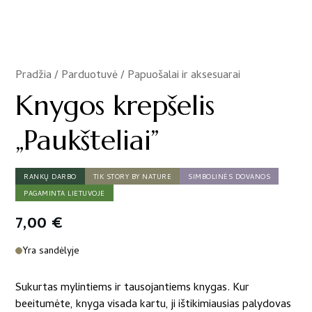
Pradžia
/
Parduotuvė
/
Papuošalai ir aksesuarai
/
Knygos krepšelis
„Paukšteliai”
RANKŲ DARBO
TIK STORY BY NATURE
SIMBOLINĖS DOVANOS
PAGAMINTA LIETUVOJE
7,00
€
Yra sandėlyje
Sukurtas mylintiems ir tausojantiems knygas. Kur
beeitumėte, knyga visada kartu, ji ištikimiausias palydovas