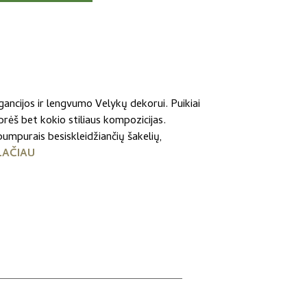
ancijos ir lengvumo Velykų dekorui. Puikiai
abrėš bet kokio stiliaus kompozicijas.
pumpurais besiskleidžiančių šakelių,
LAČIAU