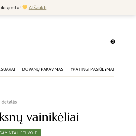
+370 682 57369
 iki greito!
Atšaukti
0
ESUARAI
DOVANŲ PAKAVIMAS
YPATINGI PASIŪLYMAI
 detalės
snų vainikėliai
GAMINTA LIETUVOJE