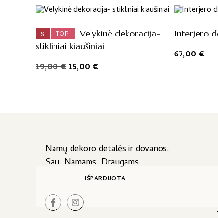
Velykinė dekoracija-
Interjero d
%
TOP!
stikliniai kiaušiniai
67,00
€
Original
Current
19,00
€
15,00
€
price
price
was:
is:
19,00 €.
15,00 €.
Namų dekoro detalės ir dovanos.
Sau. Namams. Draugams.
IŠPARDUOTA