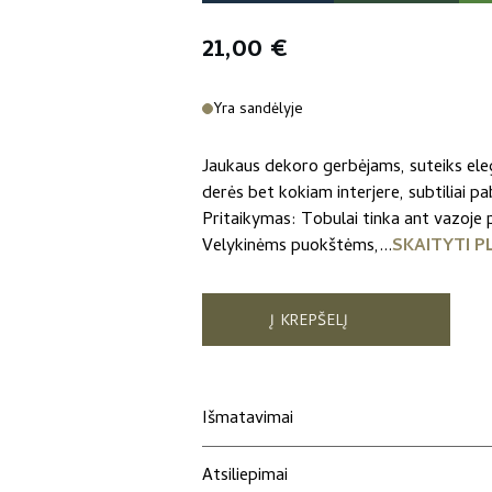
21,00
€
Yra sandėlyje
Jaukaus dekoro gerbėjams, suteiks eleg
derės bet kokiam interjere, subtiliai p
Pritaikymas: Tobulai tinka ant vazoje 
Velykinėms puokštėms,...
SKAITYTI P
Į KREPŠELĮ
Išmatavimai
Atsiliepimai