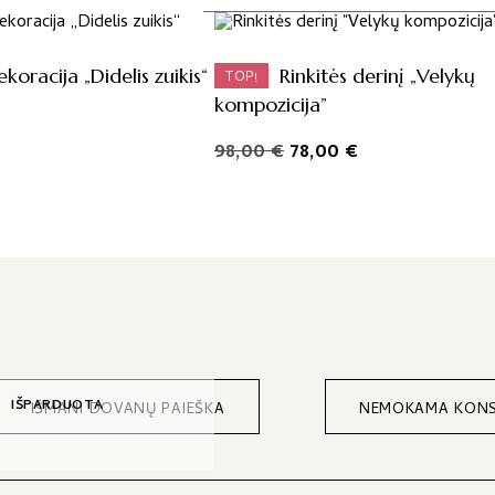
ekoracija „Didelis zuikis“
Rinkitės derinį „Velykų
TOP!
kompozicija”
Original
Current
98,00
€
78,00
€
price
price
was:
is:
98,00 €.
78,00 €.
IŠPARDUOTA
IŠMANI DOVANŲ PAIEŠKA
NEMOKAMA KONS