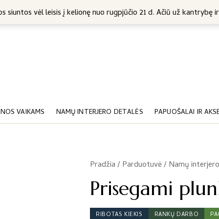
5 Eur
s siuntos vėl leisis į kelionę nuo rugpjūčio 21 d. Ačiū už kantrybę ir
NOS VAIKAMS
NAMŲ INTERJERO DETALĖS
PAPUOŠALAI IR AKS
Pradžia
/
Parduotuvė
/
Namų interjero
/
Prisegami plunk
RIBOTAS KIEKIS
RANKŲ DARBO
PA