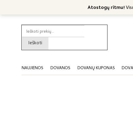
Nemokamas konsultavimas
Nemokamas siuntimas nuo 4
Atostogų ritmu!
Viso
Ieškoti:
Ieškoti
NAUJIENOS
DOVANOS
DOVANŲ KUPONAS
DOVA