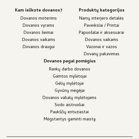
Kam ieškote dovanos?
Produktų kategorijos
Dovanos moterims
Namų interjero detalės
Dovanos vyrams
Paveikslai / Printai
Dovanos šeimai
Papuošalai ir aksesuarai
Dovanos vaikams
Dovanos vaikams
Dovanos draugui
Vazonai ir vazos
Dovanų pakavimas
Dovanos pagal pomėgius
Rankų darbo dovanos
Gamtos mylėtojai
Gėlių mylėtojai
Gyvūnų mėgėjai
Dovanos vabalų mylėtojams
Sodo aistruoliai
Paukščių entuziastai
Mėgstantys gaminti maistą