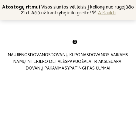
+370 682 57369
Atostogų ritmu!
Nemokamas siuntimas nuo 45 Eur
Visos siuntos vėl leisis į kelionę nuo rugpjūčio
21 d. Ačiū už kantrybę ir iki greito! 💛
Atšaukti
0
NAUJIENOS
DOVANOS
DOVANŲ KUPONAS
DOVANOS VAIKAMS
NAMŲ INTERJERO DETALĖS
PAPUOŠALAI IR AKSESUARAI
DOVANŲ PAKAVIMAS
YPATINGI PASIŪLYMAI