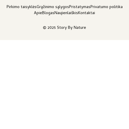
Pirkimo taisyklės
Grąžinimo sąlygos
Pristatymas
Privatumo politika
Apie
Blogas
Naujienlaiškis
Kontaktai
© 2025 Story By Nature