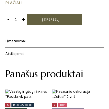
PLAČIAU
-
+
Į KREPŠELĮ
produkto
kiekis:
Popieriniai
"Velykiniai
Išmatavimai
zuikiai"
2
Atsiliepimai
vnt
rožiniai
Panašūs produktai
%
RIBOTAS KIEKIS
%
TOP!