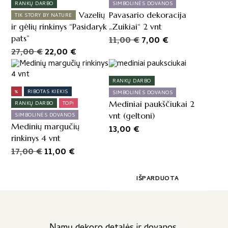
RANKŲ DARBO
SIMBOLINĖS DOVANOS
Vazelių
Pavasario dekoracija
TIK STORY BY NATURE
ir gėlių rinkinys “Pasidaryk
„Zuikiai“ 2 vnt
pats”
Original
Current
11,00
€
7,00
€
Original
Current
27,00
€
22,00
€
price
price
price
price
was:
is:
was:
is:
11,00 €.
7,00 €.
RANKŲ DARBO
27,00 €.
22,00 €.
%
RIBOTAS KIEKIS
SIMBOLINĖS DOVANOS
Mediniai paukščiukai 2
RANKŲ DARBO
TOP!
vnt (geltoni)
SIMBOLINĖS DOVANOS
Medinių margučių
13,00
€
rinkinys 4 vnt
Original
Current
17,00
€
11,00
€
price
price
was:
is:
IŠPARDUOTA
17,00 €.
11,00 €.