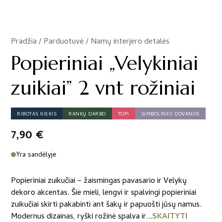
Pradžia
/
Parduotuvė
/
Namų interjero detalės
/
Popieriniai „Velykiniai
zuikiai” 2 vnt rožiniai
RIBOTAS KIEKIS
RANKŲ DARBO
TOP!
SIMBOLINĖS DOVANOS
7,90
€
Yra sandėlyje
Popieriniai zuikučiai – žaismingas pavasario ir Velykų
dekoro akcentas. Šie mieli, lengvi ir spalvingi popieriniai
zuikučiai skirti pakabinti ant šakų ir papuošti jūsų namus.
Modernus dizainas, ryški rožinė spalva ir...
SKAITYTI