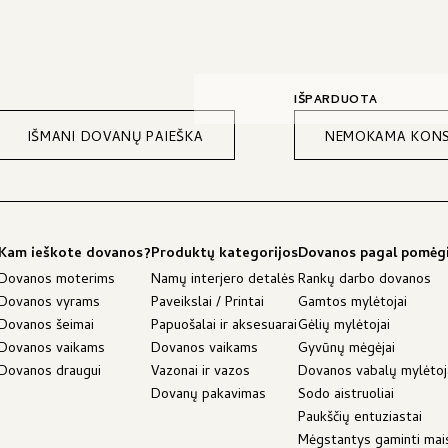
IŠPARDUOTA
IŠMANI DOVANŲ PAIEŠKA
NEMOKAMA KONS
Kam ieškote dovanos?
Produktų kategorijos
Dovanos pagal pomėg
Dovanos moterims
Namų interjero detalės
Rankų darbo dovanos
Dovanos vyrams
Paveikslai / Printai
Gamtos mylėtojai
Dovanos šeimai
Papuošalai ir aksesuarai
Gėlių mylėtojai
Dovanos vaikams
Dovanos vaikams
Gyvūnų mėgėjai
Dovanos draugui
Vazonai ir vazos
Dovanos vabalų mylėto
Dovanų pakavimas
Sodo aistruoliai
Paukščių entuziastai
Mėgstantys gaminti mai