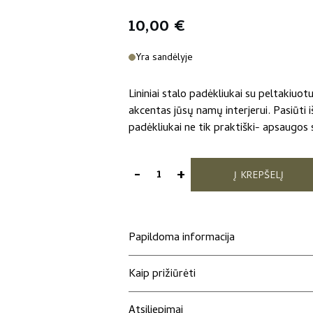
10,00
€
Yra sandėlyje
Lininiai stalo padėkliukai su peltakiuot
akcentas jūsų namų interjerui. Pasiūti 
padėkliukai ne tik praktiški- apsaugos 
-
+
Į KREPŠELĮ
produkto
kiekis:
Lininiai
stalo
Papildoma informacija
padėkliukai
(samaniniai)
Kaip prižiūrėti
Atsiliepimai