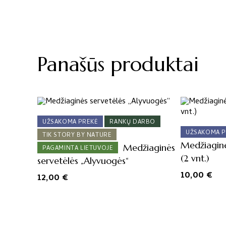
Panašūs produktai
UŽSAKOMA PREKĖ
RANKŲ DARBO
UŽSAKOMA P
TIK STORY BY NATURE
Medžiaginė
Medžiaginės
PAGAMINTA LIETUVOJE
(2 vnt.)
servetėlės „Alyvuogės“
10,00
€
12,00
€