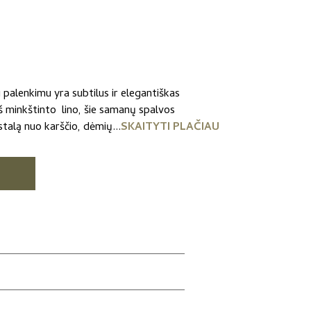
u palenkimu yra subtilus ir elegantiškas
iš minkštinto lino, šie samanų spalvos
stalą nuo karščio, dėmių...
SKAITYTI PLAČIAU