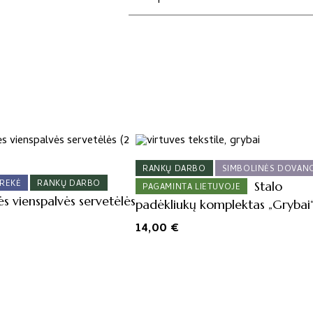
RANKŲ DARBO
SIMBOLINĖS DOVAN
REKĖ
RANKŲ DARBO
Stalo
PAGAMINTA LIETUVOJE
s vienspalvės servetėlės
padėkliukų komplektas „Grybai
14,00
€