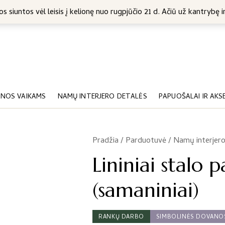
5 Eur
s siuntos vėl leisis į kelionę nuo rugpjūčio 21 d. Ačiū už kantrybę ir
NOS VAIKAMS
NAMŲ INTERJERO DETALĖS
PAPUOŠALAI IR AKS
Pradžia
/
Parduotuvė
/
Namų interjero
/
Lininiai stalo 
(samaniniai)
RANKŲ DARBO
SIMBOLINĖS DOVANO