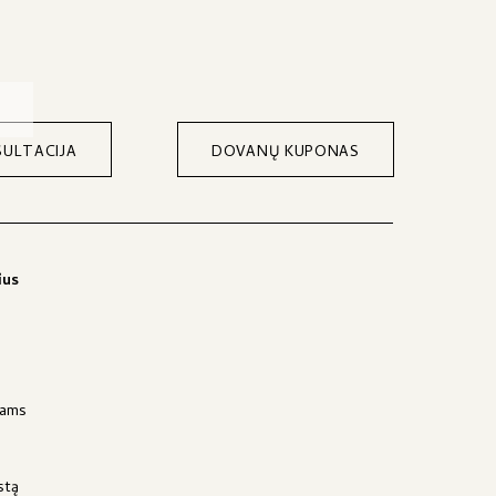
ULTACIJA
DOVANŲ KUPONAS
ius
jams
stą