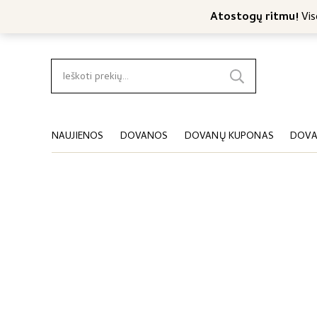
Nemokamas konsultavimas
Nemokamas siuntimas nuo 4
Atostogų ritmu!
Viso
Ieškoti:
NAUJIENOS
DOVANOS
DOVANŲ KUPONAS
DOVA