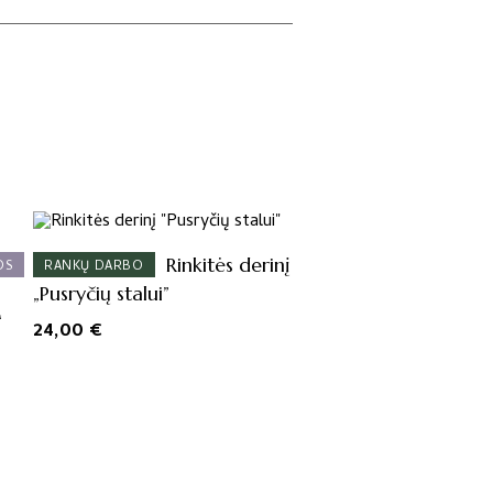
Rinkitės derinį
OS
RANKŲ DARBO
„Pusryčių stalui”
“
24,00
€