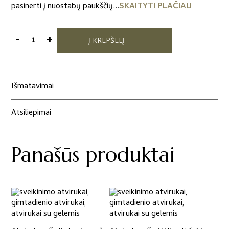
pasinerti į nuostabų paukščių...
SKAITYTI PLAČIAU
-
+
Į KREPŠELĮ
produkto
kiekis:
Atvirukas
iš
Išmatavimai
Sibley
kolekcijos
Atsiliepimai
Panašūs produktai