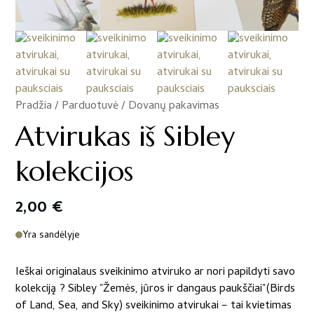
Pradžia
/
Parduotuvė
/
Dovanų pakavimas
/
Atvirukas iš Sibley
kolekcijos
2,00
€
Yra sandėlyje
Ieškai originalaus sveikinimo atviruko ar nori papildyti savo
kolekciją ? Sibley "Žemės, jūros ir dangaus paukščiai"(Birds
of Land, Sea, and Sky) sveikinimo atvirukai – tai kvietimas