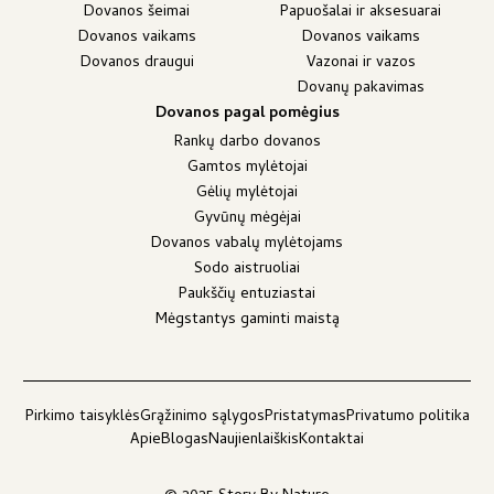
Dovanos šeimai
Papuošalai ir aksesuarai
Dovanos vaikams
Dovanos vaikams
Dovanos draugui
Vazonai ir vazos
Dovanų pakavimas
Dovanos pagal pomėgius
Rankų darbo dovanos
Gamtos mylėtojai
Gėlių mylėtojai
Gyvūnų mėgėjai
Dovanos vabalų mylėtojams
Sodo aistruoliai
Paukščių entuziastai
Mėgstantys gaminti maistą
Pirkimo taisyklės
Grąžinimo sąlygos
Pristatymas
Privatumo politika
Apie
Blogas
Naujienlaiškis
Kontaktai