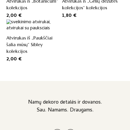
Atvirukas iš „Botanicum“
Atvirukas iš „Gėlių dėžutės
kolekcijos
kolekcijos“ kolekcijos
2,00
€
1,80
€
Atvirukas iš „Paukščiai
šalia mūsų“ Sibley
kolekcijos
2,00
€
Namų dekoro detalės ir dovanos.
Sau. Namams. Draugams.