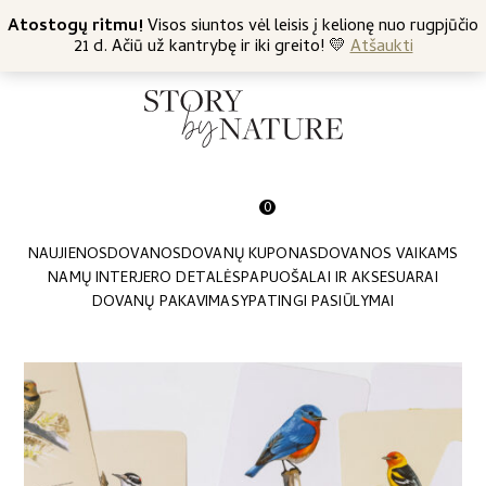
+370 682 57369
Atostogų ritmu!
Nemokamas siuntimas nuo 45 Eur
Visos siuntos vėl leisis į kelionę nuo rugpjūčio
21 d. Ačiū už kantrybę ir iki greito! 💛
Atšaukti
0
NAUJIENOS
DOVANOS
DOVANŲ KUPONAS
DOVANOS VAIKAMS
NAMŲ INTERJERO DETALĖS
PAPUOŠALAI IR AKSESUARAI
DOVANŲ PAKAVIMAS
YPATINGI PASIŪLYMAI