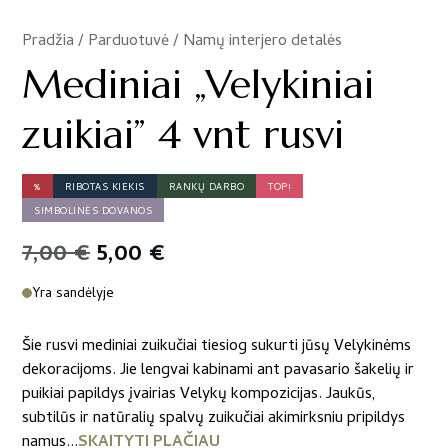
Pradžia
/
Parduotuvė
/
Namų interjero detalės
/
Mediniai „Velykiniai
zuikiai” 4 vnt rusvi
%
RIBOTAS KIEKIS
RANKŲ DARBO
TOP!
SIMBOLINĖS DOVANOS
Original
Current
7,00
€
5,00
€
price
price
Yra sandėlyje
was:
is:
Šie rusvi mediniai zuikučiai tiesiog sukurti jūsų Velykinėms
7,00 €.
5,00 €.
dekoracijoms. Jie lengvai kabinami ant pavasario šakelių ir
puikiai papildys įvairias Velykų kompozicijas. Jaukūs,
subtilūs ir natūralių spalvų zuikučiai akimirksniu pripildys
namus...
SKAITYTI PLAČIAU