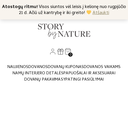
+370 682 57369
Atostogų ritmu!
Nemokamas siuntimas nuo 45 Eur
Visos siuntos vėl leisis į kelionę nuo rugpjūčio
21 d. Ačiū už kantrybę ir iki greito!
Atšaukti
0
NAUJIENOS
DOVANOS
DOVANŲ KUPONAS
DOVANOS VAIKAMS
NAMŲ INTERJERO DETALĖS
PAPUOŠALAI IR AKSESUARAI
DOVANŲ PAKAVIMAS
YPATINGI PASIŪLYMAI