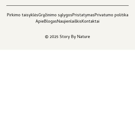
Pirkimo taisyklės
Grąžinimo sąlygos
Pristatymas
Privatumo politika
Apie
Blogas
Naujienlaiškis
Kontaktai
© 2025 Story By Nature