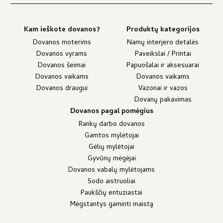
Kam ieškote dovanos?
Produktų kategorijos
Dovanos moterims
Namų interjero detalės
Dovanos vyrams
Paveikslai / Printai
Dovanos šeimai
Papuošalai ir aksesuarai
Dovanos vaikams
Dovanos vaikams
Dovanos draugui
Vazonai ir vazos
Dovanų pakavimas
Dovanos pagal pomėgius
Rankų darbo dovanos
Gamtos mylėtojai
Gėlių mylėtojai
Gyvūnų mėgėjai
Dovanos vabalų mylėtojams
Sodo aistruoliai
Paukščių entuziastai
Mėgstantys gaminti maistą