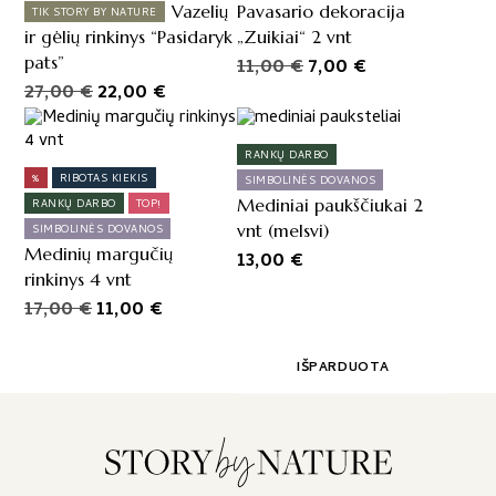
Vazelių
Pavasario dekoracija
TIK STORY BY NATURE
ir gėlių rinkinys “Pasidaryk
„Zuikiai“ 2 vnt
pats”
Original
Current
11,00
€
7,00
€
Original
Current
27,00
€
22,00
€
price
price
price
price
was:
is:
was:
is:
11,00 €.
7,00 €.
RANKŲ DARBO
27,00 €.
22,00 €.
%
RIBOTAS KIEKIS
SIMBOLINĖS DOVANOS
Mediniai paukščiukai 2
RANKŲ DARBO
TOP!
vnt (melsvi)
SIMBOLINĖS DOVANOS
Medinių margučių
13,00
€
rinkinys 4 vnt
Original
Current
17,00
€
11,00
€
price
price
was:
is:
IŠPARDUOTA
17,00 €.
11,00 €.