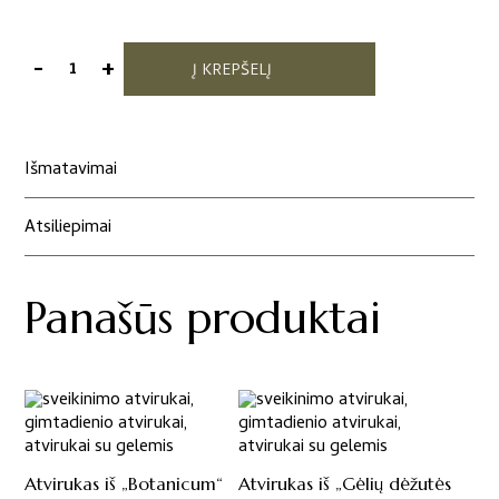
-
+
Į KREPŠELĮ
produkto
kiekis:
Atvirukas
iš
Išmatavimai
„Paukščiai
šalia
Atsiliepimai
mūsų“
Sibley
kolekcijos
Panašūs produktai
Atvirukas iš „Botanicum“
Atvirukas iš „Gėlių dėžutės