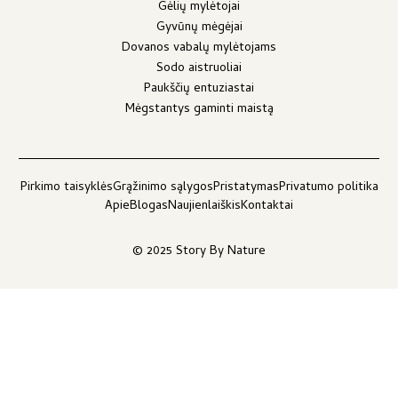
Gėlių mylėtojai
Gyvūnų mėgėjai
Dovanos vabalų mylėtojams
Sodo aistruoliai
Paukščių entuziastai
Mėgstantys gaminti maistą
Pirkimo taisyklės
Grąžinimo sąlygos
Pristatymas
Privatumo politika
Apie
Blogas
Naujienlaiškis
Kontaktai
© 2025 Story By Nature