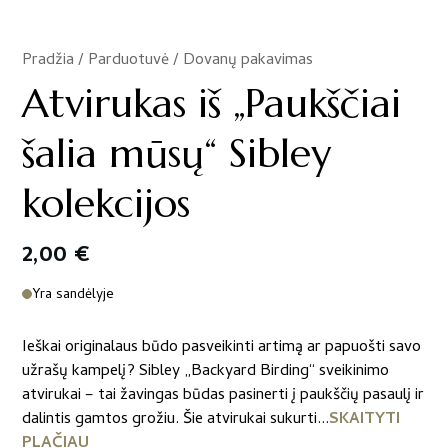
Pradžia
/
Parduotuvė
/
Dovanų pakavimas
/
Atvirukas iš „Paukščiai
šalia mūsų“ Sibley
kolekcijos
2,00
€
Yra sandėlyje
Ieškai originalaus būdo pasveikinti artimą ar papuošti savo
užrašų kampelį? Sibley „Backyard Birding“ sveikinimo
atvirukai – tai žavingas būdas pasinerti į paukščių pasaulį ir
dalintis gamtos grožiu. Šie atvirukai sukurti...
SKAITYTI
PLAČIAU