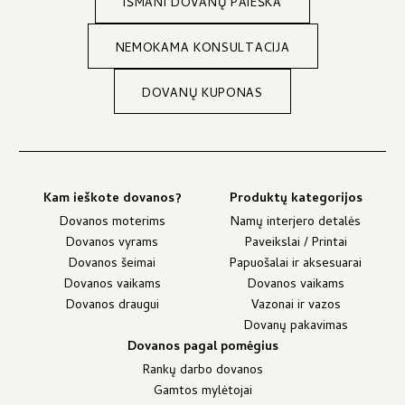
IŠMANI DOVANŲ PAIEŠKA
NEMOKAMA KONSULTACIJA
DOVANŲ KUPONAS
Kam ieškote dovanos?
Produktų kategorijos
Dovanos moterims
Namų interjero detalės
Dovanos vyrams
Paveikslai / Printai
Dovanos šeimai
Papuošalai ir aksesuarai
Dovanos vaikams
Dovanos vaikams
Dovanos draugui
Vazonai ir vazos
Dovanų pakavimas
Dovanos pagal pomėgius
Rankų darbo dovanos
Gamtos mylėtojai