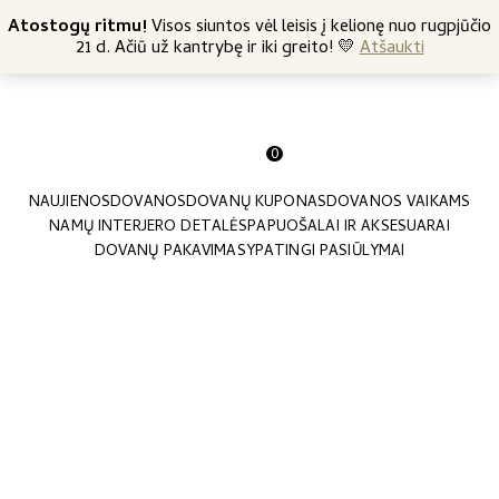
+370 682 57369
Atostogų ritmu!
Nemokamas siuntimas nuo 45 Eur
Visos siuntos vėl leisis į kelionę nuo rugpjūčio
21 d. Ačiū už kantrybę ir iki greito! 💛
Atšaukti
0
NAUJIENOS
DOVANOS
DOVANŲ KUPONAS
DOVANOS VAIKAMS
NAMŲ INTERJERO DETALĖS
PAPUOŠALAI IR AKSESUARAI
DOVANŲ PAKAVIMAS
YPATINGI PASIŪLYMAI