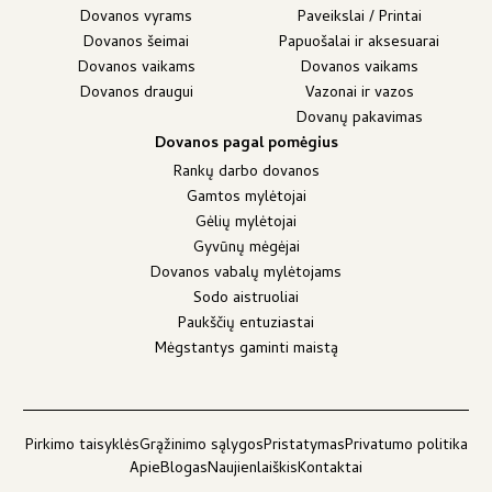
Dovanos vyrams
Paveikslai / Printai
Dovanos šeimai
Papuošalai ir aksesuarai
Dovanos vaikams
Dovanos vaikams
Dovanos draugui
Vazonai ir vazos
Dovanų pakavimas
Dovanos pagal pomėgius
Rankų darbo dovanos
Gamtos mylėtojai
Gėlių mylėtojai
Gyvūnų mėgėjai
Dovanos vabalų mylėtojams
Sodo aistruoliai
Paukščių entuziastai
Mėgstantys gaminti maistą
Pirkimo taisyklės
Grąžinimo sąlygos
Pristatymas
Privatumo politika
Apie
Blogas
Naujienlaiškis
Kontaktai