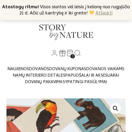
+370 682 57369
Atostogų ritmu!
Nemokamas siuntimas nuo 45 Eur
Visos siuntos vėl leisis į kelionę nuo rugpjūčio
21 d. Ačiū už kantrybę ir iki greito!
Atšaukti
0
NAUJIENOS
DOVANOS
DOVANŲ KUPONAS
DOVANOS VAIKAMS
NAMŲ INTERJERO DETALĖS
PAPUOŠALAI IR AKSESUARAI
DOVANŲ PAKAVIMAS
YPATINGI PASIŪLYMAI