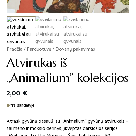
Pradžia
/
Parduotuvė
/
Dovanų pakavimas
/
Atvirukas iš
„Animalium” kolekcijos
2,00
€
Yra sandėlyje
Atrask gyvūnų pasaulį su „Animalium“ gyvūnų atvirukais –
tai meno ir mokslo derinys, įkvėptas garsiosios serijos