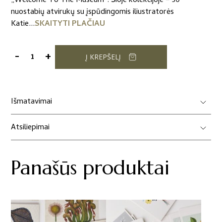
„Welcome To The Museum“. Šioje kolekcijoje – 50
nuostabių atvirukų su įspūdingomis iliustratorės
Katie...
SKAITYTI PLAČIAU
-
+
Į KREPŠELĮ
produkto
kiekis:
Atvirukas
iš
Išmatavimai
"Animalium"
kolekcijos
Atsiliepimai
Panašūs produktai