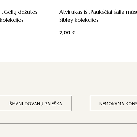
š „Gėlių dėžutės
Atvirukas iš „Paukščiai šalia mūs
 kolekcijos
Sibley kolekcijos
2,00
€
IŠMANI DOVANŲ PAIEŠKA
NEMOKAMA KONS