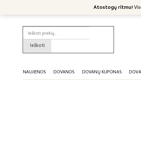
Nemokamas konsultavimas
Nemokamas siuntimas nuo 4
Atostogų ritmu!
Viso
Ieškoti:
Ieškoti
NAUJIENOS
DOVANOS
DOVANŲ KUPONAS
DOVA