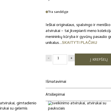
Yra sandėlyje
Ieškai originalaus, spalvingo ir meniš
atvirukai – tai įkvepianti meno kolekcij
menininkų kūryba ir gyvūnų pasaulio g
unikalus...
SKAITYTI PLAČIAU
produkto
-
+
Į KREPŠELĮ
kiekis:
Atvirukas
iš
"Gyvūnai"
Išmatavimai
kolekcijos
Atsiliepimai