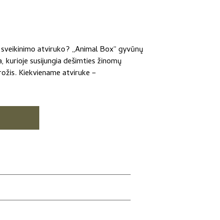
ko sveikinimo atviruko? „Animal Box“ gyvūnų
a, kurioje susijungia dešimties žinomų
rožis. Kiekviename atviruke –