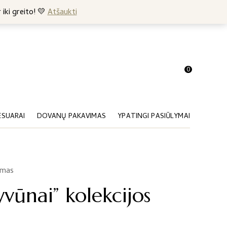
+370 682 57369
 iki greito! 💛
Atšaukti
0
ESUARAI
DOVANŲ PAKAVIMAS
YPATINGI PASIŪLYMAI
imas
yvūnai” kolekcijos