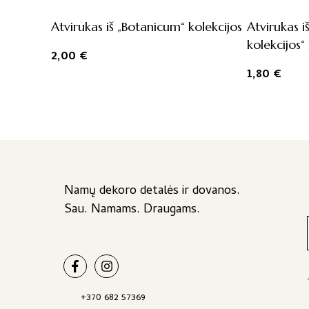
Atvirukas iš „Botanicum“ kolekcijos
Atvirukas i
kolekcijos“
2,00
€
1,80
€
Namų dekoro detalės ir dovanos.
Sau. Namams. Draugams.
+370 682 57369