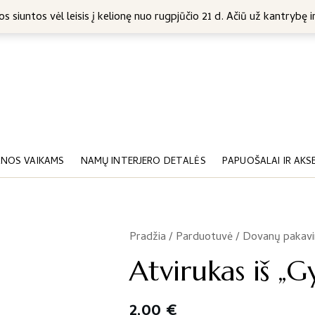
5 Eur
s siuntos vėl leisis į kelionę nuo rugpjūčio 21 d. Ačiū už kantrybę ir
NOS VAIKAMS
NAMŲ INTERJERO DETALĖS
PAPUOŠALAI IR AKS
Pradžia
/
Parduotuvė
/
Dovanų pakav
/
Atvirukas iš „G
2,00
€