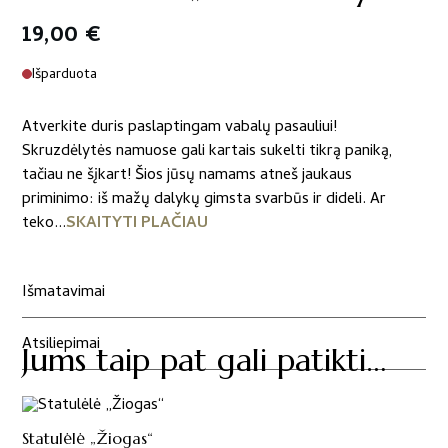
19,00
€
Išparduota
Atverkite duris paslaptingam vabalų pasauliui!
Skruzdėlytės namuose gali kartais sukelti tikrą paniką,
tačiau ne šįkart! Šios jūsų namams atneš jaukaus
priminimo: iš mažų dalykų gimsta svarbūs ir dideli. Ar
teko...
SKAITYTI PLAČIAU
Išmatavimai
Atsiliepimai
Jums taip pat gali patikti…
Statulėlė „Žiogas“