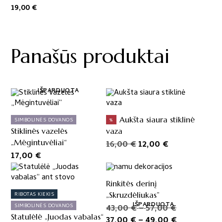
19,00
€
Panašūs produktai
IŠPARDUOTA
Aukšta siaura stiklinė
SIMBOLINĖS DOVANOS
%
Stiklinės vazelės
vaza
„Mėgintuvėliai“
Original
Current
16,00
€
12,00
€
17,00
€
price
price
was:
is:
16,00 €.
12,00 €.
Rinkitės derinį
„Skruzdėliukas”
RIBOTAS KIEKIS
IŠPARDUOTA
Price
Original
43,00
€
–
57,00
€
SIMBOLINĖS DOVANOS
Statulėlė „Juodas vabalas“
range:
price
Price
Current
37,00
€
–
49,00
€