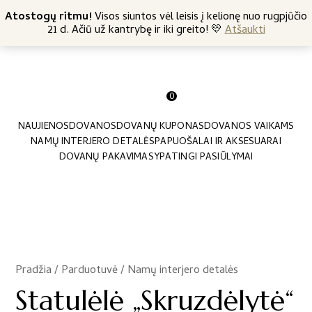
+370 682 57369
Atostogų ritmu!
Nemokamas siuntimas nuo 45 Eur
Visos siuntos vėl leisis į kelionę nuo rugpjūčio
21 d. Ačiū už kantrybę ir iki greito! 💛
Atšaukti
0
NAUJIENOS
DOVANOS
DOVANŲ KUPONAS
DOVANOS VAIKAMS
NAMŲ INTERJERO DETALĖS
PAPUOŠALAI IR AKSESUARAI
DOVANŲ PAKAVIMAS
YPATINGI PASIŪLYMAI
Pradžia
/
Parduotuvė
/
Namų interjero detalės
/
Statulėlė „Skruzdėlytė“