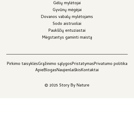
Gėlių mylėtojai
Gyvūnų mėgėjai
Dovanos vabalų mylėtojams
Sodo aistruoliai
Paukščių entuziastai
Mėgstantys gaminti maistą
Pirkimo taisyklės
Grąžinimo sąlygos
Pristatymas
Privatumo politika
Apie
Blogas
Naujienlaiškis
Kontaktai
© 2025 Story By Nature