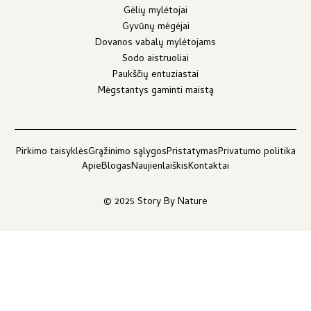
Gėlių mylėtojai
Gyvūnų mėgėjai
Dovanos vabalų mylėtojams
Sodo aistruoliai
Paukščių entuziastai
Mėgstantys gaminti maistą
Pirkimo taisyklės
Grąžinimo sąlygos
Pristatymas
Privatumo politika
Apie
Blogas
Naujienlaiškis
Kontaktai
© 2025 Story By Nature