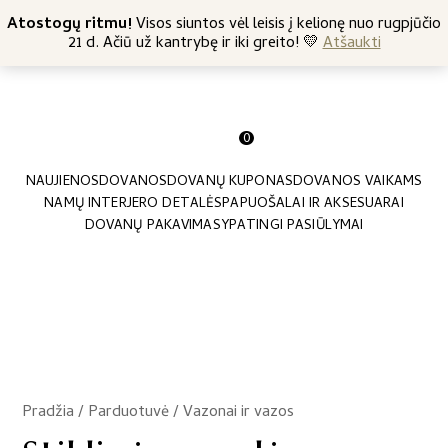
+370 682 57369
Atostogų ritmu!
Nemokamas siuntimas nuo 45 Eur
Visos siuntos vėl leisis į kelionę nuo rugpjūčio
21 d. Ačiū už kantrybę ir iki greito! 💛
Atšaukti
0
NAUJIENOS
DOVANOS
DOVANŲ KUPONAS
DOVANOS VAIKAMS
NAMŲ INTERJERO DETALĖS
PAPUOŠALAI IR AKSESUARAI
DOVANŲ PAKAVIMAS
YPATINGI PASIŪLYMAI
Pradžia
/
Parduotuvė
/
Vazonai ir vazos
/