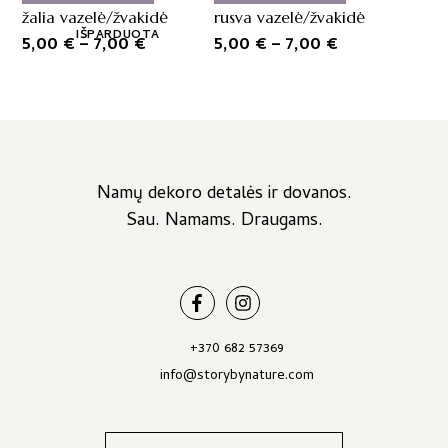
multiple
multiple
žalia vazelė/žvakidė
rusva vazelė/žvakidė
variants.
variants.
IŠPARDUOTA
Price
Price
5,00
€
–
7,00
€
5,00
€
–
7,00
€
The
The
range:
range:
options
options
5,00 €
5,00 €
may
may
be
through
be
through
chosen
chosen
7,00 €
7,00 €
on
on
the
the
Namų dekoro detalės ir dovanos.
product
product
Sau. Namams. Draugams.
page
page
+370 682 57369
info@storybynature.com