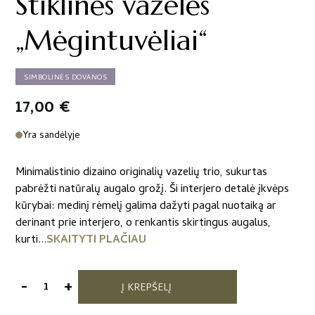
Stiklinės vazelės
„Mėgintuvėliai“
SIMBOLINĖS DOVANOS
17,00
€
Yra sandėlyje
Minimalistinio dizaino originalių vazelių trio, sukurtas
pabrėžti natūralų augalo grožį. Ši interjero detalė įkvėps
kūrybai: medinį rėmelį galima dažyti pagal nuotaiką ar
derinant prie interjero, o renkantis skirtingus augalus,
kurti...
SKAITYTI PLAČIAU
-
+
Į KREPŠELĮ
produkto
kiekis: