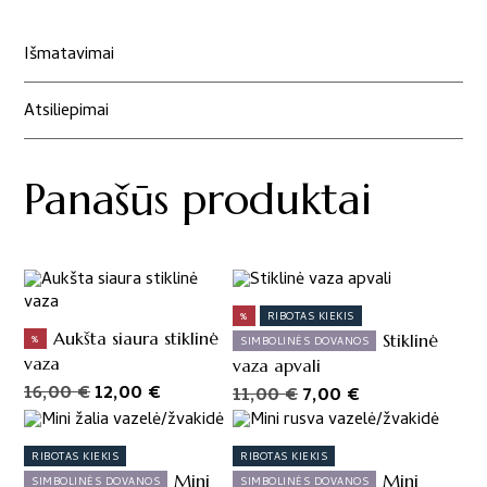
Stiklinės
vazelės
Išmatavimai
„Mėgintuvėliai“
Atsiliepimai
Panašūs produktai
%
RIBOTAS KIEKIS
Aukšta siaura stiklinė
Stiklinė
%
SIMBOLINĖS DOVANOS
vaza
vaza apvali
Original
Current
16,00
€
12,00
€
Original
Current
11,00
€
7,00
€
price
price
price
price
This
This
was:
is:
product
product
was:
is:
RIBOTAS KIEKIS
RIBOTAS KIEKIS
has
has
16,00 €.
12,00 €.
11,00 €.
7,00 €.
Mini
Mini
SIMBOLINĖS DOVANOS
SIMBOLINĖS DOVANOS