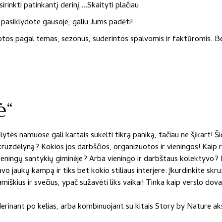
37,00 €
is:
rinkti patinkantį derinį,...
Skaityti plačiau
through
37,00 €
a pasiklydote gausoje, galiu Jums padėti!
49,00 €
–
tos pagal temas, sezonus, suderintos spalvomis ir faktūromis. Beliek
49,00 €Price
range:
37,00 €
ė“
through
49,00 €.
ytės namuose gali kartais sukelti tikrą paniką, tačiau ne šįkart!
kruzdėlyną? Kokios jos darbščios, organizuotos ir vieningos! Kaip r
vieningų santykių giminėje? Arba vieningo ir darbštaus kolektyvo
vo jaukų kampą ir tiks bet kokio stiliaus interjere. Įkurdinkite s
miškius ir svečius, ypač sužavėti liks vaikai! Tinka kaip verslo do
rinant po kelias, arba kombinuojant su kitais Story by Nature akse