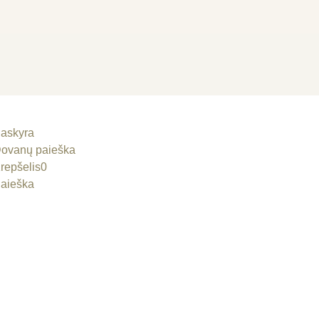
askyra
ovanų paieška
repšelis
0
aieška