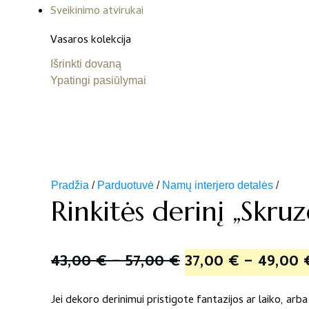
Sveikinimo atvirukai
Vasaros kolekcija
Išrinkti dovaną
Ypatingi pasiūlymai
Pradžia
/
Parduotuvė
/
Namų interjero detalės
/
Rinkitės derinį „Skruz
Price
Original
43,00
€
–
57,00
€
37,00
€
–
49,00
range:
price
Jei dekoro derinimui pristigote fantazijos ar laiko, ar