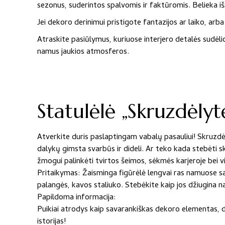
43,00 €
was:
sezonus, suderintos spalvomis ir faktūromis. Belieka išsi
through
43,00 €
Jei dekoro derinimui pristigote fantazijos ar laiko, arb
57,00 €
–
Atraskite pasiūlymus, kuriuose interjero detalės sudėlio
namus jaukios atmosferos.
57,00 €Price
range:
43,00 €
Statulėlė „Skruzdėlyt
through
57,00 €.
Atverkite duris paslaptingam vabalų pasauliui! Skruzdėl
dalykų gimsta svarbūs ir dideli. Ar teko kada stebėti s
žmogui palinkėti tvirtos šeimos, sėkmės karjeroje bei 
Pritaikymas: Žaisminga figūrėlė lengvai ras namuose sa
palangės, kavos staliuko. Stebėkite kaip jos džiugina na
Papildoma informacija:
Puikiai atrodys kaip savarankiškas dekoro elementas, de
istorijas!