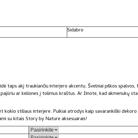
Sidabro
idė taps akį traukiančiu interjero akcentu. Švelniai pilkos spalvos
s pajūriu ar keliones į tolimus kraštus. Ar žinote, kad akmenukų s
t kokio stiliaus interjere. Puikiai atrodys kaip savarankiški dekoro
mi su kitais Story by Nature aksesuarais!