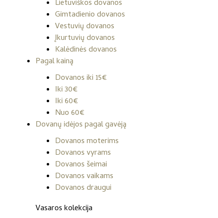
Lietuviškos dovanos
Gimtadienio dovanos
Vestuvių dovanos
Įkurtuvių dovanos
Kalėdinės dovanos
Pagal kainą
Dovanos iki 15€
Iki 30€
Iki 60€
Nuo 60€
Dovanų idėjos pagal gavėją
Dovanos moterims
Dovanos vyrams
Dovanos šeimai
Dovanos vaikams
Dovanos draugui
Vasaros kolekcija