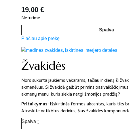
19,00
€
Neturime
Spalva
Plačiau apie prekę
Žvakidės
Nors sukurta jaukiems vakarams, tačiau ir dieną ši žvak
akmenėlius. Ši žvakidė galbūt primins pasivaikščiojimu
akmenų menu, kuris siekia netgi žmonijos pradžią?
Pritaikymas:
Išskirtinės formos akcentas, kuris tiks be
Atraskite netikėtus derinius, šias žvakides komponuoda
Spalva
*