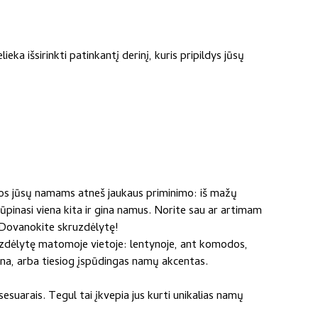
a išsirinkti patinkantį derinį, kuris pripildys jūsų
 Šios jūsų namams atneš jaukaus priminimo: iš mažų
ūpinasi viena kita ir gina namus. Norite sau ar artimam
? Dovanokite skruzdėlytę!
kruzdėlytę matomoje vietoje: lentynoje, ant komodos,
vana, arba tiesiog įspūdingas namų akcentas.
suarais. Tegul tai įkvepia jus kurti unikalias namų