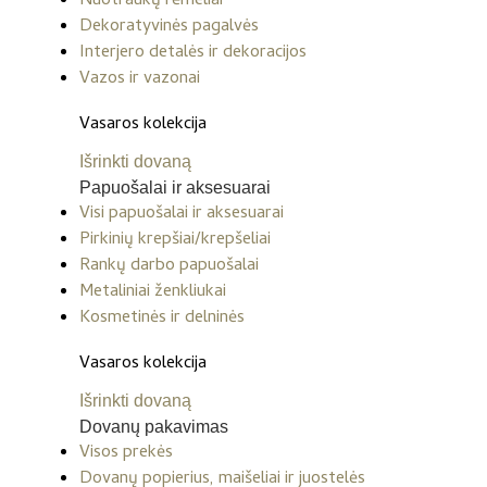
Nuotraukų rėmeliai
Dekoratyvinės pagalvės
Interjero detalės ir dekoracijos
Vazos ir vazonai
Vasaros kolekcija
Išrinkti dovaną
Papuošalai ir aksesuarai
Visi papuošalai ir aksesuarai
Pirkinių krepšiai/krepšeliai
Rankų darbo papuošalai
Metaliniai ženkliukai
Kosmetinės ir delninės
Vasaros kolekcija
Išrinkti dovaną
Dovanų pakavimas
Visos prekės
Dovanų popierius, maišeliai ir juostelės