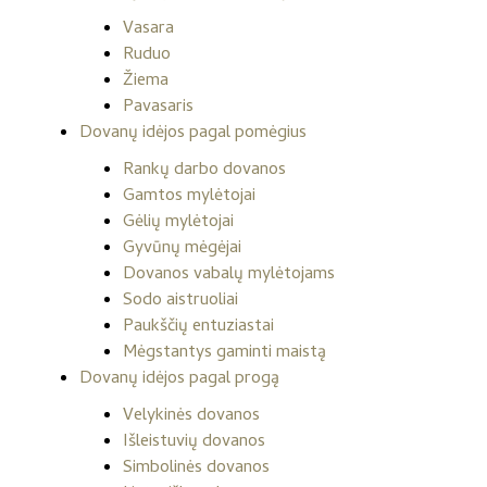
Vasara
Ruduo
Žiema
Pavasaris
Dovanų idėjos pagal pomėgius
Rankų darbo dovanos
Gamtos mylėtojai
Gėlių mylėtojai
Gyvūnų mėgėjai
Dovanos vabalų mylėtojams
Sodo aistruoliai
Paukščių entuziastai
Mėgstantys gaminti maistą
Dovanų idėjos pagal progą
Velykinės dovanos
Išleistuvių dovanos
Simbolinės dovanos