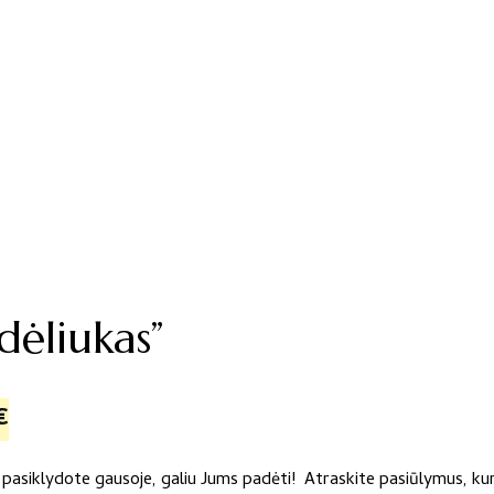
dėliukas”
Price
Current
€
range:
price
ba pasiklydote gausoje, galiu Jums padėti! Atraskite pasiūlymus, ku