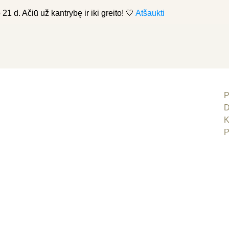
21 d. Ačiū už kantrybę ir iki greito! 💛
Atšaukti
P
D
K
P