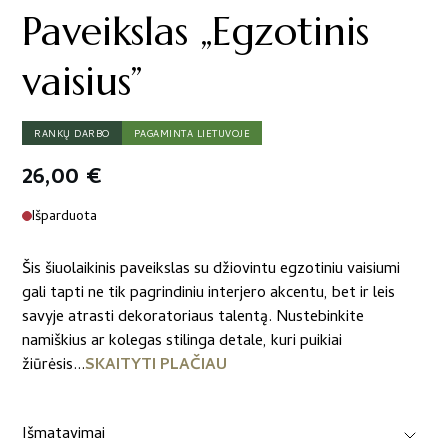
Paveikslas „Egzotinis
vaisius”
RANKŲ DARBO
PAGAMINTA LIETUVOJE
26,00
€
Išparduota
Šis šiuolaikinis paveikslas su džiovintu egzotiniu vaisiumi
gali tapti ne tik pagrindiniu interjero akcentu, bet ir leis
savyje atrasti dekoratoriaus talentą. Nustebinkite
namiškius ar kolegas stilinga detale, kuri puikiai
žiūrėsis...
SKAITYTI PLAČIAU
Išmatavimai