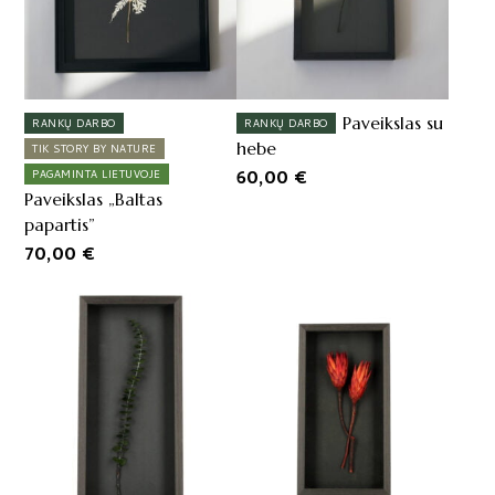
Paveikslas su
RANKŲ DARBO
RANKŲ DARBO
hebe
TIK STORY BY NATURE
60,00
€
PAGAMINTA LIETUVOJE
Paveikslas „Baltas
papartis”
70,00
€