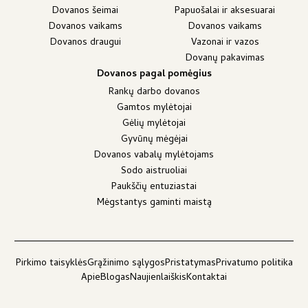
Dovanos šeimai
Papuošalai ir aksesuarai
Dovanos vaikams
Dovanos vaikams
Dovanos draugui
Vazonai ir vazos
Dovanų pakavimas
Dovanos pagal pomėgius
Rankų darbo dovanos
Gamtos mylėtojai
Gėlių mylėtojai
Gyvūnų mėgėjai
Dovanos vabalų mylėtojams
Sodo aistruoliai
Paukščių entuziastai
Mėgstantys gaminti maistą
Pirkimo taisyklės
Grąžinimo sąlygos
Pristatymas
Privatumo politika
Apie
Blogas
Naujienlaiškis
Kontaktai