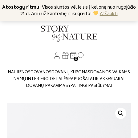
+370 682 57369
Atostogų ritmu!
Nemokamas siuntimas nuo 45 Eur
Visos siuntos vėl leisis į kelionę nuo rugpjūčio
21 d. Ačiū už kantrybę ir iki greito!
Atšaukti
0
NAUJIENOS
DOVANOS
DOVANŲ KUPONAS
DOVANOS VAIKAMS
NAMŲ INTERJERO DETALĖS
PAPUOŠALAI IR AKSESUARAI
DOVANŲ PAKAVIMAS
YPATINGI PASIŪLYMAI