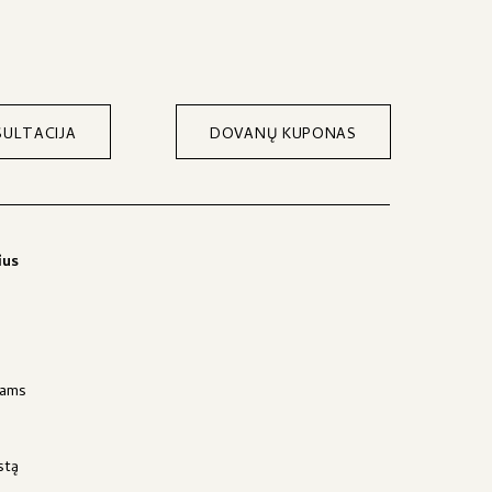
ULTACIJA
DOVANŲ KUPONAS
ius
jams
stą