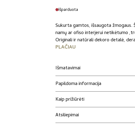
Išparduota
Sukurta gamtos, išsaugota žmogaus. Ši
namų ar ofiso interjerui netikėtumo ,
Originali ir natūrali dekoro detalė, deran
PLAČIAU
Išmatavimai
Papildoma informacija
Kaip prižiūrėti
Atsiliepimai