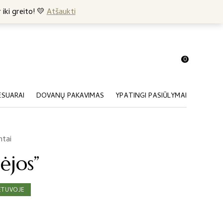
+370 682 57369
 iki greito! 💛
Atšaukti
0
ESUARAI
DOVANŲ PAKAVIMAS
YPATINGI PASIŪLYMAI
ntai
ėjos”
ETUVOJE