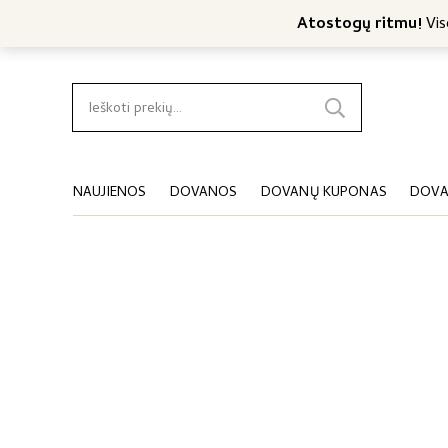
Nemokamas konsultavimas
Nemokamas siuntimas nuo 4
Atostogų ritmu!
Viso
Ieškoti:
NAUJIENOS
DOVANOS
DOVANŲ KUPONAS
DOVA