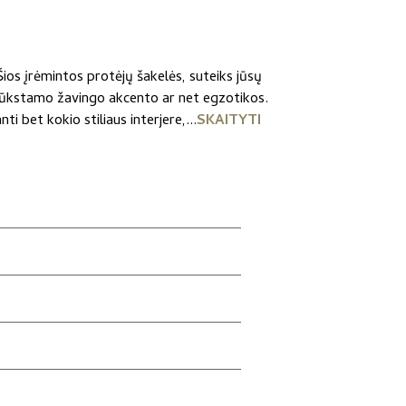
os įrėmintos protėjų šakelės, suteiks jūsų
trūkstamo žavingo akcento ar net egzotikos.
ti bet kokio stiliaus interjere,...
SKAITYTI