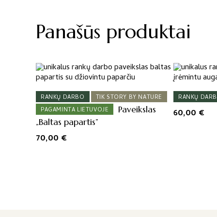
Panašūs produktai
RANKŲ DARBO
TIK STORY BY NATURE
RANKŲ DAR
Paveikslas
PAGAMINTA LIETUVOJE
60,00
€
„Baltas papartis”
70,00
€