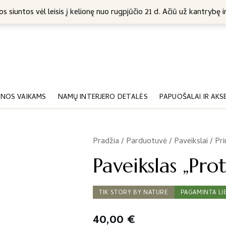
5 Eur
s siuntos vėl leisis į kelionę nuo rugpjūčio 21 d. Ačiū už kantrybę ir
NOS VAIKAMS
NAMŲ INTERJERO DETALĖS
PAPUOŠALAI IR AKS
Pradžia
/
Parduotuvė
/
Paveikslai / Pri
/
Paveikslas „Prot
TIK STORY BY NATURE
PAGAMINTA LI
40,00
€