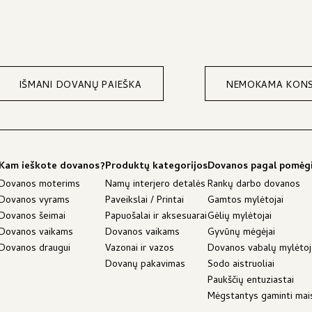
IŠMANI DOVANŲ PAIEŠKA
NEMOKAMA KONS
Kam ieškote dovanos?
Produktų kategorijos
Dovanos pagal pomėg
Dovanos moterims
Namų interjero detalės
Rankų darbo dovanos
Dovanos vyrams
Paveikslai / Printai
Gamtos mylėtojai
Dovanos šeimai
Papuošalai ir aksesuarai
Gėlių mylėtojai
Dovanos vaikams
Dovanos vaikams
Gyvūnų mėgėjai
Dovanos draugui
Vazonai ir vazos
Dovanos vabalų mylėto
Dovanų pakavimas
Sodo aistruoliai
Paukščių entuziastai
Mėgstantys gaminti mai