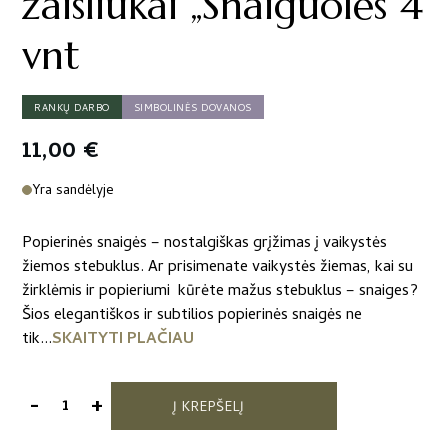
žaisliukai „Snaiguolės“4
vnt
RANKŲ DARBO
SIMBOLINĖS DOVANOS
11,00
€
Yra sandėlyje
Popierinės snaigės – nostalgiškas grįžimas į vaikystės
žiemos stebuklus. Ar prisimenate vaikystės žiemas, kai su
žirklėmis ir popieriumi kūrėte mažus stebuklus – snaiges?
Šios elegantiškos ir subtilios popierinės snaigės ne
tik...
SKAITYTI PLAČIAU
-
+
Į KREPŠELĮ
produkto
kiekis: