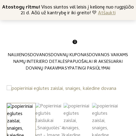
+370 682 57369
Atostogų ritmu!
Nemokamas siuntimas nuo 45 Eur
Visos siuntos vėl leisis į kelionę nuo rugpjūčio
21 d. Ačiū už kantrybę ir iki greito! 💛
Atšaukti
0
NAUJIENOS
DOVANOS
DOVANŲ KUPONAS
DOVANOS VAIKAMS
NAMŲ INTERJERO DETALĖS
PAPUOŠALAI IR AKSESUARAI
DOVANŲ PAKAVIMAS
YPATINGI PASIŪLYMAI