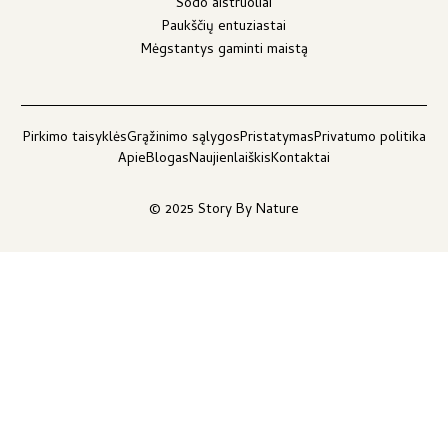
Sodo aistruoliai
Paukščių entuziastai
Mėgstantys gaminti maistą
Pirkimo taisyklės
Grąžinimo sąlygos
Pristatymas
Privatumo politika
Apie
Blogas
Naujienlaiškis
Kontaktai
© 2025 Story By Nature