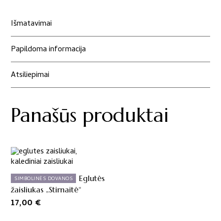
Popieriniai
eglutės
Išmatavimai
žaisliukai
„Snaiguolės“4
Papildoma informacija
vnt
Atsiliepimai
Panašūs produktai
Eglutės
SIMBOLINĖS DOVANOS
žaisliukas „Stirnaitė“
17,00
€