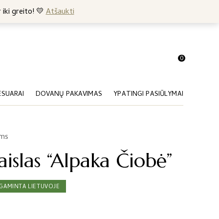
+370 682 57369
 iki greito! 💛
Atšaukti
0
ESUARAI
DOVANŲ PAKAVIMAS
YPATINGI PASIŪLYMAI
ams
islas “Alpaka Čiobė”
GAMINTA LIETUVOJE