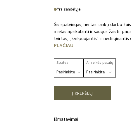
range:
Yra sandėlyje
35,00 
Šis spalvingas, nertas rankų darbo žais
throug
mielas apsikabinti ir saugus žaisti: pa
41,00 
tvirtas, „kvėpuojantis“ ir nedirginantis
PLAČIAU
Spalva
Ar reikės patalų
Į KREPŠELĮ
Išmatavimai