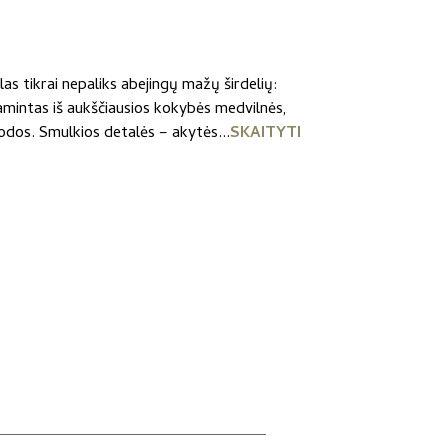
€
las tikrai nepaliks abejingų mažų širdelių:
h
gamintas iš aukščiausios kokybės medvilnės,
€
 odos. Smulkios detalės – akytės...
SKAITYTI