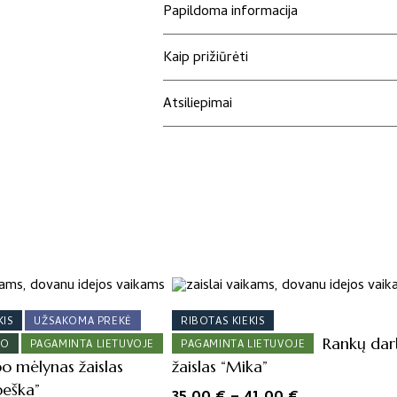
Papildoma informacija
Kaip prižiūrėti
Atsiliepimai
This
product
KIS
UŽSAKOMA PREKĖ
RIBOTAS KIEKIS
has
multiple
Rankų da
BO
PAGAMINTA LIETUVOJE
PAGAMINTA LIETUVOJE
variants.
o mėlynas žaislas
žaislas “Mika”
The
eška”
Price