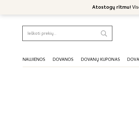
Nemokamas konsultavimas
Nemokamas siuntimas nuo 4
Atostogų ritmu!
Viso
Ieškoti:
NAUJIENOS
DOVANOS
DOVANŲ KUPONAS
DOVA