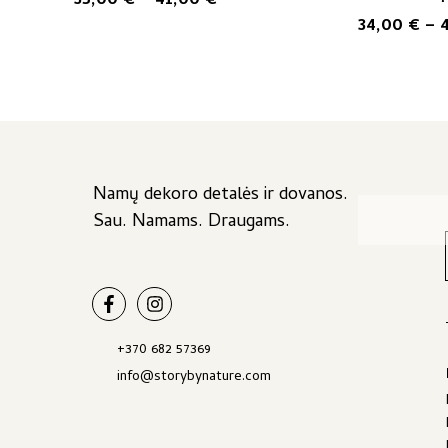
35,00
€
–
41,00
€
options
options
range:
34,00
€
–
may
may
35,00 €
be
be
through
chosen
chosen
41,00 €
on
on
the
the
product
product
page
page
Namų dekoro detalės ir dovanos.
Sau. Namams. Draugams.
+370 682 57369
info@storybynature.com