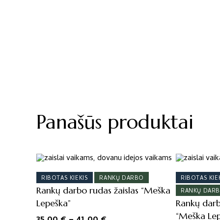
Panašūs produktai
This
This
product
product
RIBOTAS KIEKIS
RANKŲ DARBO
RIBOTAS KIE
has
has
multiple
Rankų darbo rudas žaislas “Meška
multiple
RANKŲ DAR
variants.
variants.
Lepeška”
Rankų darb
The
The
“Meška Lep
Price