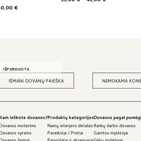
35,00
€
–
41,00
€
options
range:
Price
40,00
€
may
35,00 €
range:
be
through
34,00 €
chosen
41,00 €
on
through
the
40,00 €
product
page
IŠPARDUOTA
IŠMANI DOVANŲ PAIEŠKA
NEMOKAMA KONS
Kam ieškote dovanos?
Produktų kategorijos
Dovanos pagal pomėg
Dovanos moterims
Namų interjero detalės
Rankų darbo dovanos
Dovanos vyrams
Paveikslai / Printai
Gamtos mylėtojai
Dovanos šeimai
Papuošalai ir aksesuarai
Gėlių mylėtojai