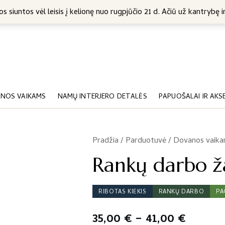
5 Eur
s siuntos vėl leisis į kelionę nuo rugpjūčio 21 d. Ačiū už kantrybę ir
NOS VAIKAMS
NAMŲ INTERJERO DETALĖS
PAPUOŠALAI IR AKS
Pradžia
/
Parduotuvė
/
Dovanos vaik
/
Rankų darbo ža
RIBOTAS KIEKIS
RANKŲ DARBO
PA
Price
35,00
€
–
41,00
€