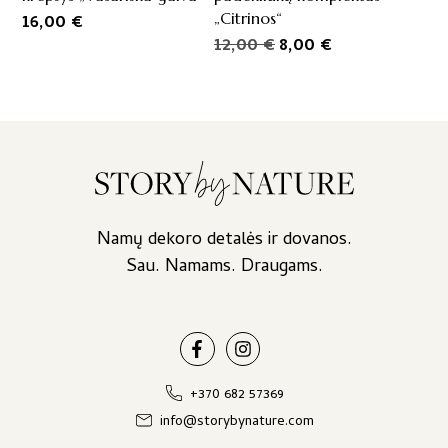
„Citrinos“
16,00
€
Original
Current
12,00
€
8,00
€
price
price
was:
is:
12,00 €.
8,00 €.
Namų dekoro detalės ir dovanos.
Sau. Namams. Draugams.
+370 682 57369
info@storybynature.com