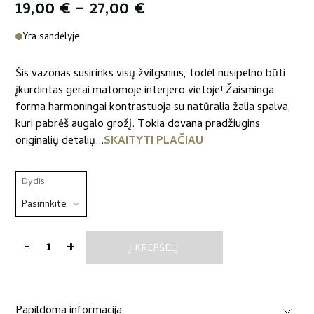
Price
19,00
€
–
27,00
€
range:
Yra sandėlyje
19,00 €
Šis vazonas susirinks visų žvilgsnius, todėl nusipelno būti
through
įkurdintas gerai matomoje interjero vietoje! Žaisminga
forma harmoningai kontrastuoja su natūralia žalia spalva,
27,00 €
kuri pabrėš augalo grožį. Tokia dovana pradžiugins
originalių detalių...
SKAITYTI PLAČIAU
Dydis
-
+
Į KREPŠELĮ
produkto
kiekis:
Betoninis
gėlių
Papildoma informacija