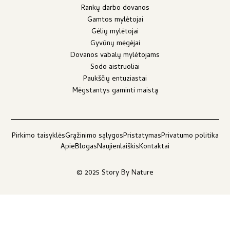
Rankų darbo dovanos
Gamtos mylėtojai
Gėlių mylėtojai
Gyvūnų mėgėjai
Dovanos vabalų mylėtojams
Sodo aistruoliai
Paukščių entuziastai
Mėgstantys gaminti maistą
Pirkimo taisyklės
Grąžinimo sąlygos
Pristatymas
Privatumo politika
Apie
Blogas
Naujienlaiškis
Kontaktai
© 2025 Story By Nature