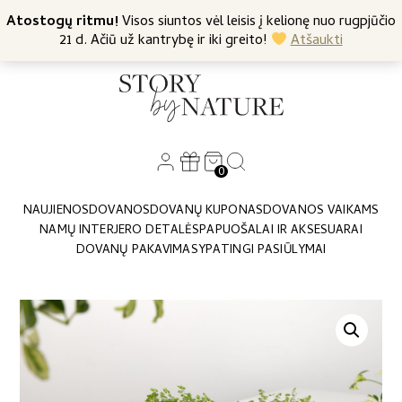
+370 682 57369
Atostogų ritmu!
Nemokamas siuntimas nuo 45 Eur
Visos siuntos vėl leisis į kelionę nuo rugpjūčio
21 d. Ačiū už kantrybę ir iki greito!
Atšaukti
0
NAUJIENOS
DOVANOS
DOVANŲ KUPONAS
DOVANOS VAIKAMS
NAMŲ INTERJERO DETALĖS
PAPUOŠALAI IR AKSESUARAI
DOVANŲ PAKAVIMAS
YPATINGI PASIŪLYMAI