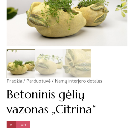
Pradžia
/
Parduotuvė
/
Namų interjero detalės
/
Betoninis gėlių
vazonas „Citrina“
%
TOP!