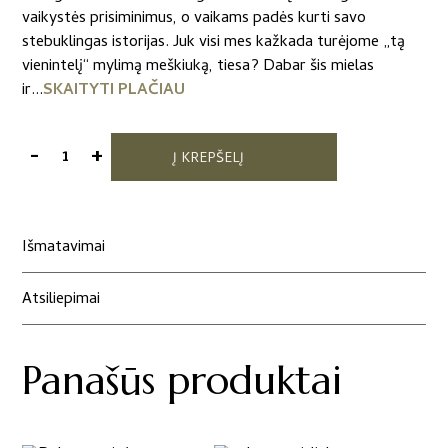
vaikystės prisiminimus, o vaikams padės kurti savo
stebuklingas istorijas. Juk visi mes kažkada turėjome „tą
vienintelį“ mylimą meškiuką, tiesa? Dabar šis mielas
ir...
SKAITYTI PLAČIAU
-
+
Į KREPŠELĮ
produkto
kiekis:
Eglutės
žaisliukai
Išmatavimai
„Balti
meškiukai“
Atsiliepimai
2
vnt
Panašūs produktai