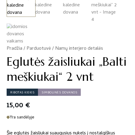
Pradžia
/
Parduotuvė
/
Namų interjero detalės
/
Eglutės žaisliukai „Balti
meškiukai“ 2 vnt
RIBOTAS KIEKIS
SIMBOLINĖS DOVANOS
15,00
€
Yra sandėlyje
Šie eglutės žaisliukai suaugusius nukels į nostalgiškus