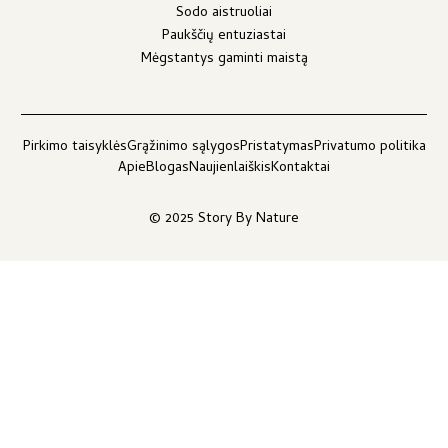
Sodo aistruoliai
Paukščių entuziastai
Mėgstantys gaminti maistą
Pirkimo taisyklės
Grąžinimo sąlygos
Pristatymas
Privatumo politika
Apie
Blogas
Naujienlaiškis
Kontaktai
© 2025 Story By Nature