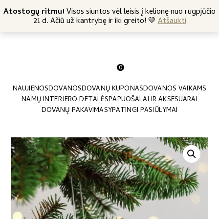
+370 682 57369
Atostogų ritmu!
Nemokamas siuntimas nuo 45 Eur
Visos siuntos vėl leisis į kelionę nuo rugpjūčio
21 d. Ačiū už kantrybę ir iki greito! 💛
Atšaukti
0
NAUJIENOS
DOVANOS
DOVANŲ KUPONAS
DOVANOS VAIKAMS
NAMŲ INTERJERO DETALĖS
PAPUOŠALAI IR AKSESUARAI
DOVANŲ PAKAVIMAS
YPATINGI PASIŪLYMAI