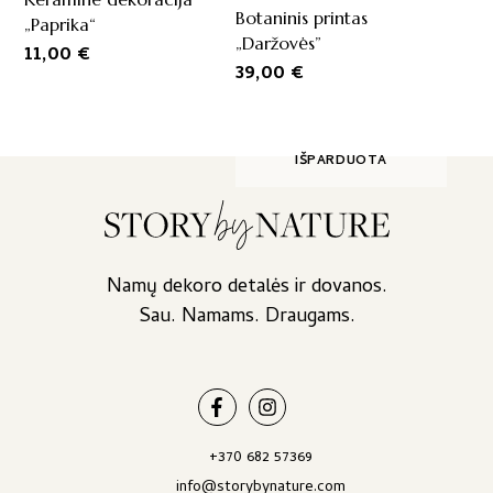
variants.
Botaninis printas
„Paprika“
The
„Daržovės”
11,00
€
options
39,00
€
may
be
chosen
on
IŠPARDUOTA
the
product
page
Namų dekoro detalės ir dovanos.
Sau. Namams. Draugams.
+370 682 57369
info@storybynature.com