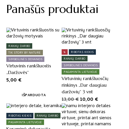
Panašūs produktai
RANKŲ DARBO
%
RIBOTAS KIEKIS
TIK STORY BY NATURE
RANKŲ DARBO
SIMBOLINĖS DOVANOS
Virtuvinis rankšluostis
SIMBOLINĖS DOVANOS
„Daržovės“
PAGAMINTA LIETUVOJE
Virtuvinių rankšluosčių
5,00
€
rinkinys „Dar daugiau
daržovių“ 3 vnt
IŠPARDUOTA
Original
Current
13,00
€
10,00
€
price
price
This
product
was:
is:
RIBOTAS KIEKIS
RANKŲ DARBO
has
13,00 €.
10,00 €.
PAGAMINTA LIETUVOJE
multiple
Keraminė dekoracija