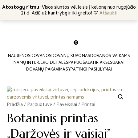
+370 682 57369
Atostogų ritmu!
Nemokamas siuntimas nuo 45 Eur
Visos siuntos vėl leisis į kelionę nuo rugpjūčio
21 d. Ačiū už kantrybę ir iki greito! 💛
Atšaukti
0
NAUJIENOS
DOVANOS
DOVANŲ KUPONAS
DOVANOS VAIKAMS
NAMŲ INTERJERO DETALĖS
PAPUOŠALAI IR AKSESUARAI
DOVANŲ PAKAVIMAS
YPATINGI PASIŪLYMAI
Pradžia
/
Parduotuvė
/
Paveikslai / Printai
/
Botaninis printas
„Daržovės ir vaisiai”