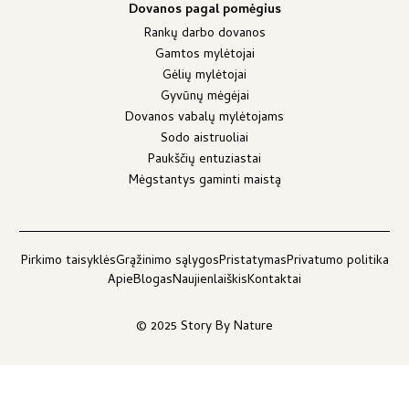
Dovanos pagal pomėgius
Rankų darbo dovanos
Gamtos mylėtojai
Gėlių mylėtojai
Gyvūnų mėgėjai
Dovanos vabalų mylėtojams
Sodo aistruoliai
Paukščių entuziastai
Mėgstantys gaminti maistą
Pirkimo taisyklės
Grąžinimo sąlygos
Pristatymas
Privatumo politika
Apie
Blogas
Naujienlaiškis
Kontaktai
© 2025 Story By Nature