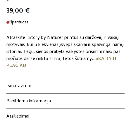
39,00
€
Išparduota
Atraskite „Story by Nature“ printus su daržovių ir vaisių
motyvais, kurių kiekvienas įkvėps skaniai ir spalvingai namų
istorijai. Tegul sienos prabyla vaikystės prisiminimais: pas
močiute darže rinktų žirnių, tetos šiltnamy...
SKAITYTI
PLAČIAU
Išmatavimai
Papildoma informacija
Atsiliepimai