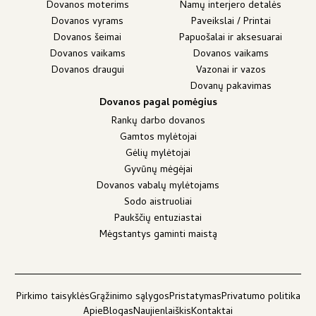
Dovanos moterims
Namų interjero detalės
Dovanos vyrams
Paveikslai / Printai
Dovanos šeimai
Papuošalai ir aksesuarai
Dovanos vaikams
Dovanos vaikams
Dovanos draugui
Vazonai ir vazos
Dovanų pakavimas
Dovanos pagal pomėgius
Rankų darbo dovanos
Gamtos mylėtojai
Gėlių mylėtojai
Gyvūnų mėgėjai
Dovanos vabalų mylėtojams
Sodo aistruoliai
Paukščių entuziastai
Mėgstantys gaminti maistą
Pirkimo taisyklės
Grąžinimo sąlygos
Pristatymas
Privatumo politika
Apie
Blogas
Naujienlaiškis
Kontaktai