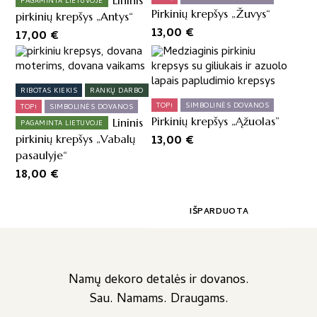
Lininis
PAGAMINTA LIETUVOJE
Pirkinių krepšys „Žuvys“
pirkinių krepšys „Antys“
13,00
€
17,00
€
RIBOTAS KIEKIS
RANKŲ DARBO
TOP!
SIMBOLINĖS DOVANOS
TOP!
SIMBOLINĖS DOVANOS
Pirkinių krepšys „Ąžuolas”
Lininis
PAGAMINTA LIETUVOJE
13,00
€
pirkinių krepšys „Vabalų
pasaulyje“
18,00
€
IŠPARDUOTA
Namų dekoro detalės ir dovanos.
Sau. Namams. Draugams.