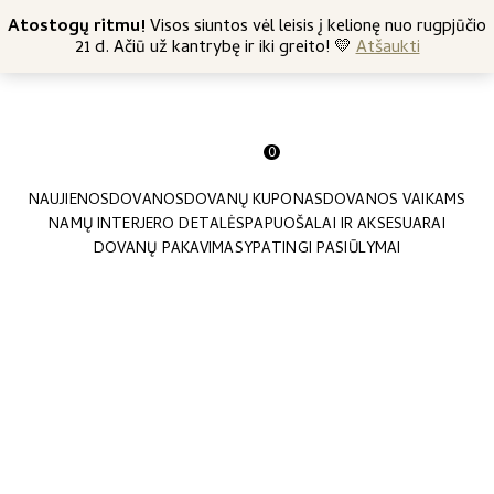
+370 682 57369
Atostogų ritmu!
Nemokamas siuntimas nuo 45 Eur
Visos siuntos vėl leisis į kelionę nuo rugpjūčio
21 d. Ačiū už kantrybę ir iki greito! 💛
Atšaukti
0
NAUJIENOS
DOVANOS
DOVANŲ KUPONAS
DOVANOS VAIKAMS
NAMŲ INTERJERO DETALĖS
PAPUOŠALAI IR AKSESUARAI
DOVANŲ PAKAVIMAS
YPATINGI PASIŪLYMAI