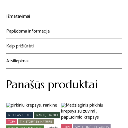
Išmatavimai
Papildoma informacija
Kaip prižiūrėti
Atsiliepimai
Panašūs produktai
RIBOTAS KIEKIS
RANKŲ DARBO
TOP!
TIK STORY BY NATURE
TOP!
SIMBOLINĖS DOVANOS