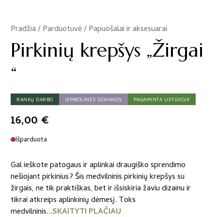
Pradžia
/
Parduotuvė
/
Papuošalai ir aksesuarai
/
Pirkinių krepšys „Žirgai
“
RANKŲ DARBO
SIMBOLINĖS DOVANOS
PAGAMINTA LIETUVOJE
16,00
€
Išparduota
Gal ieškote patogaus ir aplinkai draugiško sprendimo
nešiojant pirkinius? Šis medvilninis pirkinių krepšys su
žirgais, ne tik praktiškas, bet ir išsiskiria žaviu dizainu ir
tikrai atkreips aplinkinių dėmesį. Toks
medvilninis...
SKAITYTI PLAČIAU