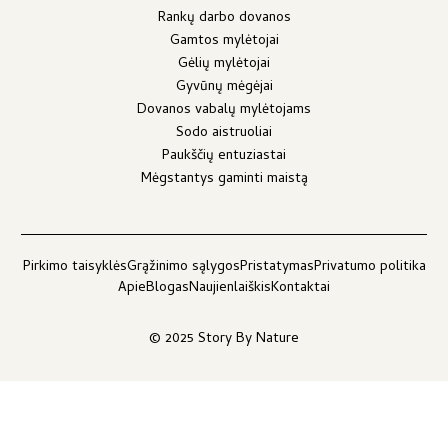
Rankų darbo dovanos
Gamtos mylėtojai
Gėlių mylėtojai
Gyvūnų mėgėjai
Dovanos vabalų mylėtojams
Sodo aistruoliai
Paukščių entuziastai
Mėgstantys gaminti maistą
Pirkimo taisyklės
Grąžinimo sąlygos
Pristatymas
Privatumo politika
Apie
Blogas
Naujienlaiškis
Kontaktai
© 2025 Story By Nature