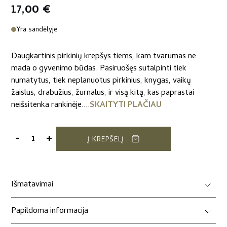
17,00
€
Yra sandėlyje
Daugkartinis pirkinių krepšys tiems, kam tvarumas ne
mada o gyvenimo būdas. Pasiruošęs sutalpinti tiek
numatytus, tiek neplanuotus pirkinius, knygas, vaikų
žaislus, drabužius, žurnalus, ir visą kitą, kas paprastai
neišsitenka rankinėje....
SKAITYTI PLAČIAU
-
+
Į KREPŠELĮ
produkto
kiekis:
Lininis
pirkinių
Išmatavimai
krepšys
„Antys“
Papildoma informacija