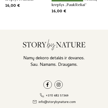
krepšys „Paukšteliai“
16,00
€
16,00
€
Namų dekoro detalės ir dovanos.
Sau. Namams. Draugams.
+370 682 57369
info@storybynature.com