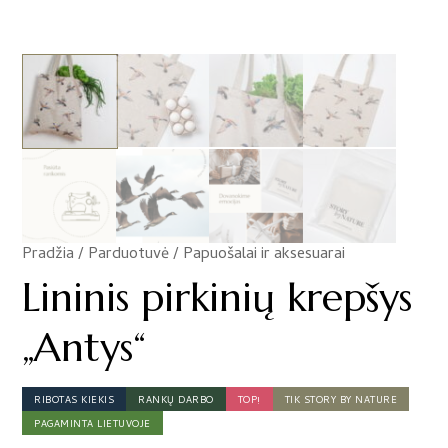
Pradžia
/
Parduotuvė
/
Papuošalai ir aksesuarai
/
Lininis pirkinių krepšys
„Antys“
RIBOTAS KIEKIS
RANKŲ DARBO
TOP!
TIK STORY BY NATURE
PAGAMINTA LIETUVOJE