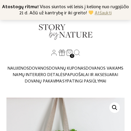
+370 682 57369
Atostogų ritmu!
Nemokamas siuntimas nuo 45 Eur
Visos siuntos vėl leisis į kelionę nuo rugpjūčio
21 d. Ačiū už kantrybę ir iki greito!
Atšaukti
0
NAUJIENOS
DOVANOS
DOVANŲ KUPONAS
DOVANOS VAIKAMS
NAMŲ INTERJERO DETALĖS
PAPUOŠALAI IR AKSESUARAI
DOVANŲ PAKAVIMAS
YPATINGI PASIŪLYMAI