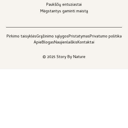
Paukščių entuziastai
Mėgstantys gaminti maistą
Pirkimo taisyklės
Grąžinimo sąlygos
Pristatymas
Privatumo politika
Apie
Blogas
Naujienlaiškis
Kontaktai
© 2025 Story By Nature