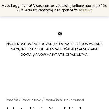
+370 682 57369
Atostogų ritmu!
Nemokamas siuntimas nuo 45 Eur
Visos siuntos vėl leisis į kelionę nuo rugpjūčio
21 d. Ačiū už kantrybę ir iki greito! 💛
Atšaukti
0
NAUJIENOS
DOVANOS
DOVANŲ KUPONAS
DOVANOS VAIKAMS
NAMŲ INTERJERO DETALĖS
PAPUOŠALAI IR AKSESUARAI
DOVANŲ PAKAVIMAS
YPATINGI PASIŪLYMAI
Pradžia
/
Parduotuvė
/
Papuošalai ir aksesuarai
/