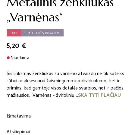
Metalinis ženkliukas
„Varnėnas“
TOP!
SIMBOLINĖS DOVANOS
5,20
€
Išparduota
Šis linksmas ženkliukas su varnėno atvaizdu ne tik suteiks
rūbui ar aksesuarui žaismingumo ir individualumo, bet ir
primins, kad gamtoje visos detalės svarbios, net ir pačios
mažiausios. Varnėnas - žvirblinių...
SKAITYTI PLAČIAU
Išmatavimai
Atsiliepimai