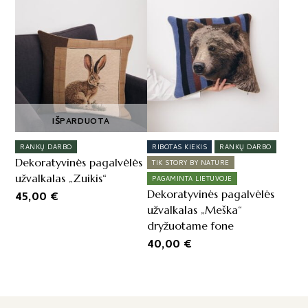
IŠPARDUOTA
RANKŲ DARBO
RIBOTAS KIEKIS
RANKŲ DARBO
Dekoratyvinės pagalvėlės
TIK STORY BY NATURE
užvalkalas „Zuikis“
PAGAMINTA LIETUVOJE
Dekoratyvinės pagalvėlės
45,00
€
užvalkalas „Meška“
dryžuotame fone
40,00
€