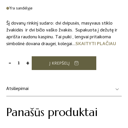
Yra sandėlyje
Šį dovanų rinkinį sudaro: dvi dvipusės, masyvaus stiklo
žvakidės ir dvi bičio vaško žvakės. Supakuota į dežutę ir
aprišta raudonu kaspinu. Tai puiki , lengvai pritaikoma
simbolinė dovana draugei, kolegai...
SKAITYTI PLAČIAU
-
+
Į KREPŠELĮ
produkto
kiekis:
Dovanų
rinkinys
Atsiliepimai
„Namų
jaukumas”
Panašūs produktai