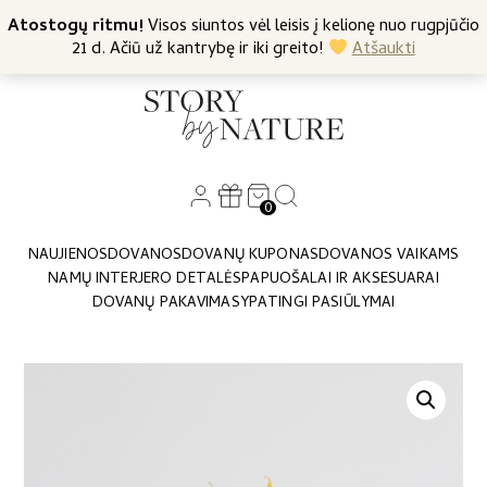
+370 682 57369
Atostogų ritmu!
Nemokamas siuntimas nuo 45 Eur
Visos siuntos vėl leisis į kelionę nuo rugpjūčio
21 d. Ačiū už kantrybę ir iki greito!
Atšaukti
0
NAUJIENOS
DOVANOS
DOVANŲ KUPONAS
DOVANOS VAIKAMS
NAMŲ INTERJERO DETALĖS
PAPUOŠALAI IR AKSESUARAI
DOVANŲ PAKAVIMAS
YPATINGI PASIŪLYMAI