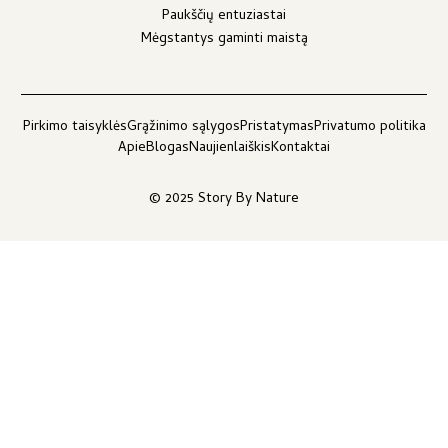
Paukščių entuziastai
Mėgstantys gaminti maistą
Pirkimo taisyklės
Grąžinimo sąlygos
Pristatymas
Privatumo politika
Apie
Blogas
Naujienlaiškis
Kontaktai
© 2025 Story By Nature