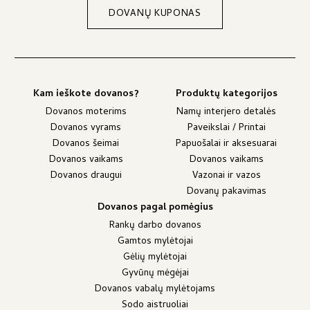
DOVANŲ KUPONAS
Kam ieškote dovanos?
Produktų kategorijos
Dovanos moterims
Namų interjero detalės
Dovanos vyrams
Paveikslai / Printai
Dovanos šeimai
Papuošalai ir aksesuarai
Dovanos vaikams
Dovanos vaikams
Dovanos draugui
Vazonai ir vazos
Dovanų pakavimas
Dovanos pagal pomėgius
Rankų darbo dovanos
Gamtos mylėtojai
Gėlių mylėtojai
Gyvūnų mėgėjai
Dovanos vabalų mylėtojams
Sodo aistruoliai