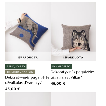
IŠPARDUOTA
IŠPARDUOTA
RANKŲ DARBO
RANKŲ DARBO
Dekoratyvinės pagalvėlės
TIK STORY BY NATURE
Dekoratyvinės pagalvėlės
užvalkalas „Vilkas“
užvalkalas „Dramblys“
46,00
€
45,00
€