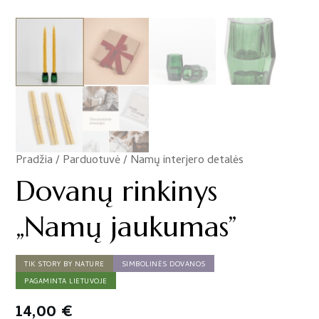
Pradžia
/
Parduotuvė
/
Namų interjero detalės
/
Dovanų rinkinys
„Namų jaukumas”
TIK STORY BY NATURE
SIMBOLINĖS DOVANOS
PAGAMINTA LIETUVOJE
14,00
€