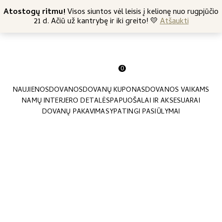
+370 682 57369
Atostogų ritmu!
Nemokamas siuntimas nuo 45 Eur
Visos siuntos vėl leisis į kelionę nuo rugpjūčio
21 d. Ačiū už kantrybę ir iki greito! 💛
Atšaukti
0
NAUJIENOS
DOVANOS
DOVANŲ KUPONAS
DOVANOS VAIKAMS
NAMŲ INTERJERO DETALĖS
PAPUOŠALAI IR AKSESUARAI
DOVANŲ PAKAVIMAS
YPATINGI PASIŪLYMAI