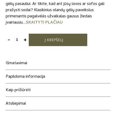
gėlių pasauliui. Ar tikite, kad ant jūsų lovos ar sofos gali
pražysti sodai? Klasikinius olandų gėlių paveikslus
primenantis pagalvėlės užvalkalas gausus žiedais
įvairiausiu...
SKAITYTI PLAČIAU
-
+
Į KREPŠELĮ
produkto
kiekis:
Dekoratyvinės
pagalvėlės
Išmatavimai
užvalkalas
„Gėlių
Papildoma informacija
žiedai“
Kaip prižiūrėti
Atsiliepimai