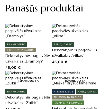
Panašūs produktai
RANKŲ DARBO
RANKŲ DARBO
Dekoratyvinės pagalvėlės
TIK STORY BY NATURE
Dekoratyvinės pagalvėlės
užvalkalas „Vilkas“
užvalkalas „Dramblys“
46,00
€
45,00
€
IŠPARDUOTA
IŠPARDUOTA
RANKŲ DARBO
RIBOTAS KIEKIS
RANKŲ DARBO
Dekoratyvinės pagalvėlės
TIK STORY BY NATURE
užvalkalas „Zuikis“
PAGAMINTA LIETUVOJE
Dekoratyvinės pagalvėlės