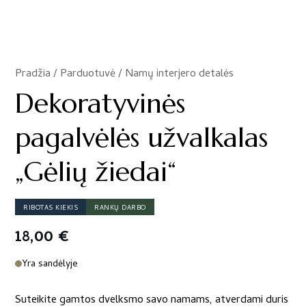
Pradžia
/
Parduotuvė
/
Namų interjero detalės
/
Dekoratyvinės
pagalvėlės užvalkalas
„Gėlių žiedai“
RIBOTAS KIEKIS
RANKŲ DARBO
18,00
€
Yra sandėlyje
Suteikite gamtos dvelksmo savo namams, atverdami duris