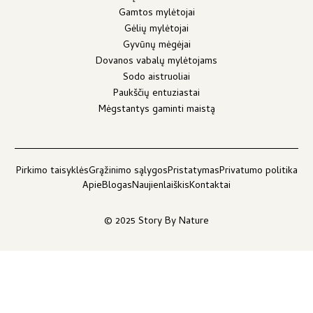
Gamtos mylėtojai
Gėlių mylėtojai
Gyvūnų mėgėjai
Dovanos vabalų mylėtojams
Sodo aistruoliai
Paukščių entuziastai
Mėgstantys gaminti maistą
Pirkimo taisyklės
Grąžinimo sąlygos
Pristatymas
Privatumo politika
Apie
Blogas
Naujienlaiškis
Kontaktai
© 2025 Story By Nature