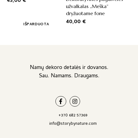
45,00
€
užvalkalas „Meška“
dryžuotame fone
40,00
€
IŠPARDUOTA
Namų dekoro detalės ir dovanos.
Sau. Namams. Draugams.
+370 682 57369
info@storybynature.com