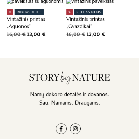
price
price
the
was:
is:
product
%
RIBOTAS KIEKIS
%
RIBOTAS KIEKIS
page
35,00 €.
29,00 €.
Vintažinis printas
Vintažinis printas
„Aguonos”
„Gvazdikai”
Original
Current
Original
Current
16,00
€
13,00
€
16,00
€
13,00
€
price
price
price
price
was:
is:
was:
is:
16,00 €.
13,00 €.
16,00 €.
13,00 €.
Namų dekoro detalės ir dovanos.
Sau. Namams. Draugams.