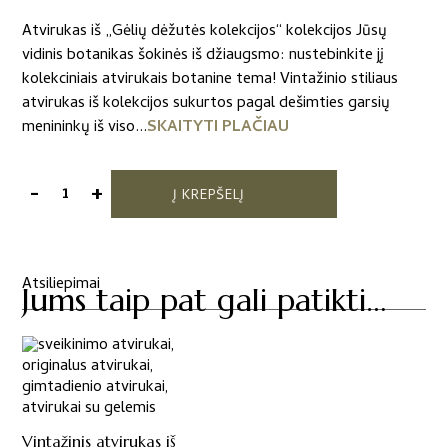
Atvirukas iš „Gėlių dėžutės kolekcijos“ kolekcijos Jūsų
vidinis botanikas šokinės iš džiaugsmo: nustebinkite jį
kolekciniais atvirukais botanine tema! Vintažinio stiliaus
atvirukas iš kolekcijos sukurtos pagal dešimties garsių
menininkų iš viso...
SKAITYTI PLAČIAU
-
+
Į KREPŠELĮ
produkto
kiekis:
Atvirukas
iš
Atsiliepimai
Jums taip pat gali patikti…
„Gėlių
dėžutės
kolekcijos“
kolekcijos
Vintažinis atvirukas iš