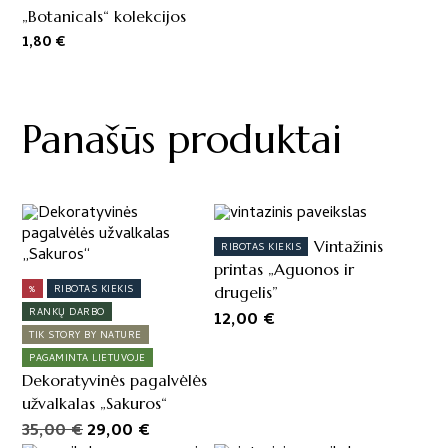
„Botanicals“ kolekcijos
1,80
€
Panašūs produktai
This
product
Vintažinis
RIBOTAS KIEKIS
has
printas „Aguonos ir
multiple
%
RIBOTAS KIEKIS
drugelis”
variants.
RANKŲ DARBO
12,00
€
The
TIK STORY BY NATURE
options
PAGAMINTA LIETUVOJE
may
Dekoratyvinės pagalvėlės
be
užvalkalas „Sakuros“
chosen
Original
Current
35,00
€
29,00
€
on