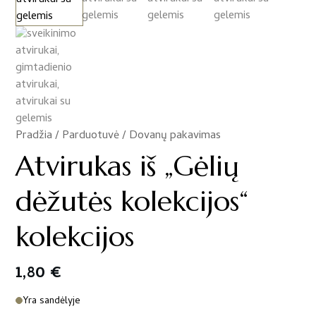
Pradžia
/
Parduotuvė
/
Dovanų pakavimas
/
Atvirukas iš „Gėlių
dėžutės kolekcijos“
kolekcijos
1,80
€
Yra sandėlyje