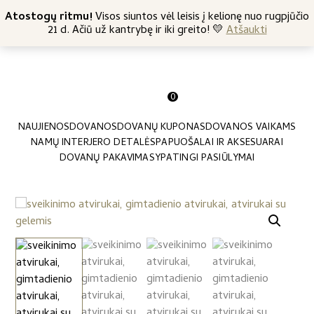
+370 682 57369
Atostogų ritmu!
Nemokamas siuntimas nuo 45 Eur
Visos siuntos vėl leisis į kelionę nuo rugpjūčio
21 d. Ačiū už kantrybę ir iki greito! 💛
Atšaukti
0
NAUJIENOS
DOVANOS
DOVANŲ KUPONAS
DOVANOS VAIKAMS
NAMŲ INTERJERO DETALĖS
PAPUOŠALAI IR AKSESUARAI
DOVANŲ PAKAVIMAS
YPATINGI PASIŪLYMAI