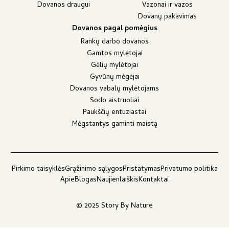
Dovanos draugui
Vazonai ir vazos
Dovanų pakavimas
Dovanos pagal pomėgius
Rankų darbo dovanos
Gamtos mylėtojai
Gėlių mylėtojai
Gyvūnų mėgėjai
Dovanos vabalų mylėtojams
Sodo aistruoliai
Paukščių entuziastai
Mėgstantys gaminti maistą
Pirkimo taisyklės
Grąžinimo sąlygos
Pristatymas
Privatumo politika
Apie
Blogas
Naujienlaiškis
Kontaktai
© 2025 Story By Nature