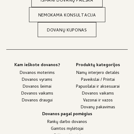
IŠMANI DOVANŲ PAIEŠKA
NEMOKAMA KONSULTACIJA
DOVANŲ KUPONAS
Kam ieškote dovanos?
Produktų kategorijos
Dovanos moterims
Namų interjero detalės
Dovanos vyrams
Paveikslai / Printai
Dovanos šeimai
Papuošalai ir aksesuarai
Dovanos vaikams
Dovanos vaikams
Dovanos draugui
Vazonai ir vazos
Dovanų pakavimas
Dovanos pagal pomėgius
Rankų darbo dovanos
Gamtos mylėtojai