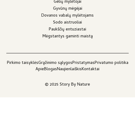
Gėlių mylėtojai
Gyvūnų mėgėjai
Dovanos vabalų mylėtojams
Sodo aistruoliai
Paukščių entuziastai
Mėgstantys gaminti maistą
Pirkimo taisyklės
Grąžinimo sąlygos
Pristatymas
Privatumo politika
Apie
Blogas
Naujienlaiškis
Kontaktai
© 2025 Story By Nature