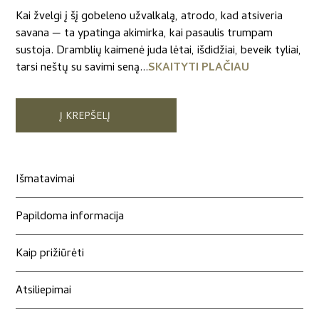
Kai žvelgi į šį gobeleno užvalkalą, atrodo, kad atsiveria
savana — ta ypatinga akimirka, kai pasaulis trumpam
sustoja. Dramblių kaimenė juda lėtai, išdidžiai, beveik tyliai,
tarsi neštų su savimi seną...
SKAITYTI PLAČIAU
Į KREPŠELĮ
Išmatavimai
Papildoma informacija
Kaip prižiūrėti
Atsiliepimai