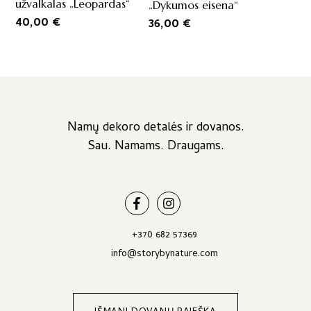
užvalkalas „Leopardas“
„Dykumos eisena“
may
40,00
€
36,00
€
be
chosen
on
the
product
page
Namų dekoro detalės ir dovanos.
Sau. Namams. Draugams.
+370 682 57369
info@storybynature.com