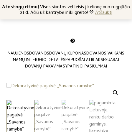
+370 682 57369
Atostogų ritmu!
Nemokamas siuntimas nuo 45 Eur
Visos siuntos vėl leisis į kelionę nuo rugpjūčio
21 d. Ačiū už kantrybę ir iki greito! 💛
Atšaukti
0
NAUJIENOS
DOVANOS
DOVANŲ KUPONAS
DOVANOS VAIKAMS
NAMŲ INTERJERO DETALĖS
PAPUOŠALAI IR AKSESUARAI
DOVANŲ PAKAVIMAS
YPATINGI PASIŪLYMAI