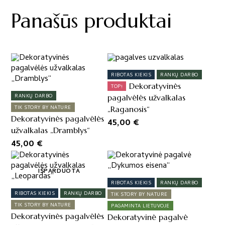
Panašūs produktai
RIBOTAS KIEKIS
RANKŲ DARBO
Dekoratyvinės
TOP!
RANKŲ DARBO
pagalvėlės užvalkalas
TIK STORY BY NATURE
„Raganosis“
Dekoratyvinės pagalvėlės
45,00
€
užvalkalas „Dramblys“
45,00
€
This
product
IŠPARDUOTA
has
RIBOTAS KIEKIS
RANKŲ DARBO
multiple
RIBOTAS KIEKIS
RANKŲ DARBO
TIK STORY BY NATURE
variants.
TIK STORY BY NATURE
PAGAMINTA LIETUVOJE
The
Dekoratyvinės pagalvėlės
Dekoratyvinė pagalvė
options