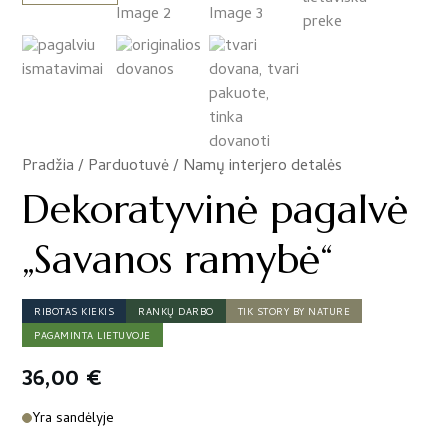
Pradžia
/
Parduotuvė
/
Namų interjero detalės
/
Dekoratyvinė pagalvė
„Savanos ramybė“
RIBOTAS KIEKIS
RANKŲ DARBO
TIK STORY BY NATURE
PAGAMINTA LIETUVOJE
36,00
€
Yra sandėlyje