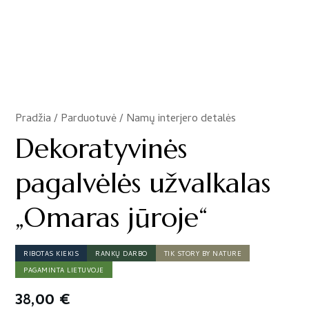
Pradžia
/
Parduotuvė
/
Namų interjero detalės
/
Dekoratyvinės
pagalvėlės užvalkalas
„Omaras jūroje“
RIBOTAS KIEKIS
RANKŲ DARBO
TIK STORY BY NATURE
PAGAMINTA LIETUVOJE
38,00
€