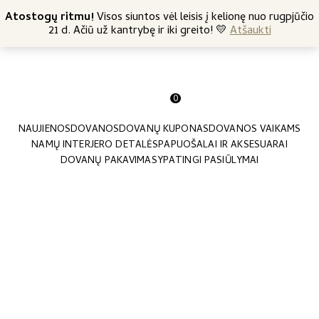
+370 682 57369
Atostogų ritmu!
Nemokamas siuntimas nuo 45 Eur
Visos siuntos vėl leisis į kelionę nuo rugpjūčio
21 d. Ačiū už kantrybę ir iki greito! 💛
Atšaukti
0
NAUJIENOS
DOVANOS
DOVANŲ KUPONAS
DOVANOS VAIKAMS
NAMŲ INTERJERO DETALĖS
PAPUOŠALAI IR AKSESUARAI
DOVANŲ PAKAVIMAS
YPATINGI PASIŪLYMAI