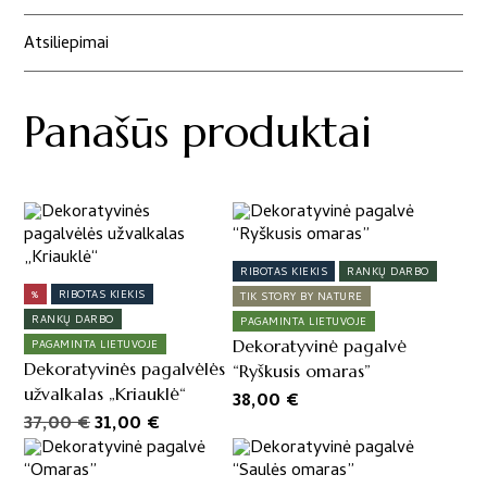
Atsiliepimai
Panašūs produktai
RIBOTAS KIEKIS
RANKŲ DARBO
%
RIBOTAS KIEKIS
TIK STORY BY NATURE
RANKŲ DARBO
PAGAMINTA LIETUVOJE
Dekoratyvinė pagalvė
PAGAMINTA LIETUVOJE
Dekoratyvinės pagalvėlės
“Ryškusis omaras”
užvalkalas „Kriauklė“
38,00
€
Original
Current
37,00
€
31,00
€
price
price
was:
is: