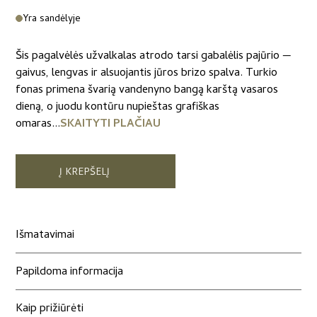
Yra sandėlyje
Šis pagalvėlės užvalkalas atrodo tarsi gabalėlis pajūrio —
gaivus, lengvas ir alsuojantis jūros brizo spalva. Turkio
fonas primena švarią vandenyno bangą karštą vasaros
dieną, o juodu kontūru nupieštas grafiškas
omaras...
SKAITYTI PLAČIAU
Į KREPŠELĮ
Išmatavimai
Papildoma informacija
Kaip prižiūrėti