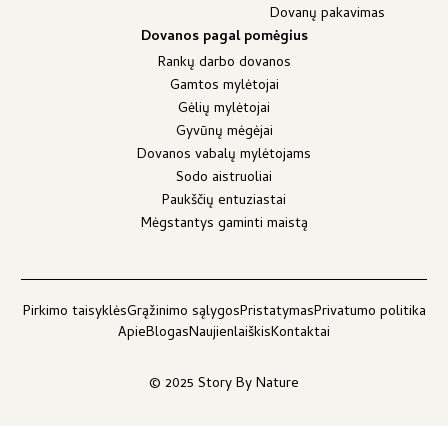
Dovanų pakavimas
Dovanos pagal pomėgius
Rankų darbo dovanos
Gamtos mylėtojai
Gėlių mylėtojai
Gyvūnų mėgėjai
Dovanos vabalų mylėtojams
Sodo aistruoliai
Paukščių entuziastai
Mėgstantys gaminti maistą
Pirkimo taisyklės
Grąžinimo sąlygos
Pristatymas
Privatumo politika
Apie
Blogas
Naujienlaiškis
Kontaktai
© 2025 Story By Nature