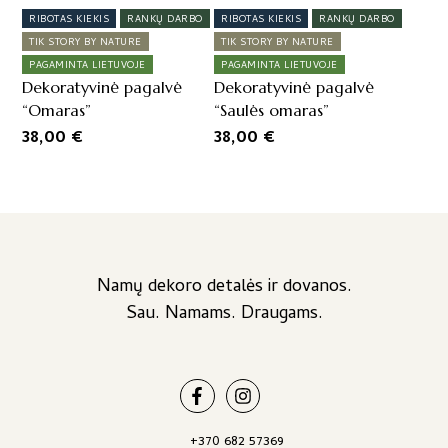
37,00 €.
31,00 €.
RIBOTAS KIEKIS
RANKŲ DARBO
RIBOTAS KIEKIS
RANKŲ DARBO
TIK STORY BY NATURE
TIK STORY BY NATURE
PAGAMINTA LIETUVOJE
PAGAMINTA LIETUVOJE
Dekoratyvinė pagalvė
Dekoratyvinė pagalvė
“Omaras”
“Saulės omaras”
38,00
€
38,00
€
Namų dekoro detalės ir dovanos.
Sau. Namams. Draugams.
+370 682 57369