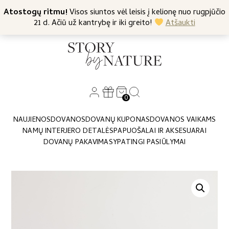
+370 682 57369
Atostogų ritmu!
Nemokamas siuntimas nuo 45 Eur
Visos siuntos vėl leisis į kelionę nuo rugpjūčio
21 d. Ačiū už kantrybę ir iki greito!
Atšaukti
0
NAUJIENOS
DOVANOS
DOVANŲ KUPONAS
DOVANOS VAIKAMS
NAMŲ INTERJERO DETALĖS
PAPUOŠALAI IR AKSESUARAI
DOVANŲ PAKAVIMAS
YPATINGI PASIŪLYMAI