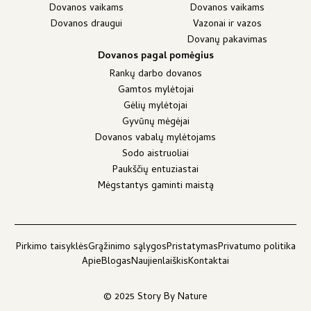
Dovanos vaikams
Dovanos vaikams
Dovanos draugui
Vazonai ir vazos
Dovanų pakavimas
Dovanos pagal pomėgius
Rankų darbo dovanos
Gamtos mylėtojai
Gėlių mylėtojai
Gyvūnų mėgėjai
Dovanos vabalų mylėtojams
Sodo aistruoliai
Paukščių entuziastai
Mėgstantys gaminti maistą
Pirkimo taisyklės
Grąžinimo sąlygos
Pristatymas
Privatumo politika
Apie
Blogas
Naujienlaiškis
Kontaktai
© 2025 Story By Nature