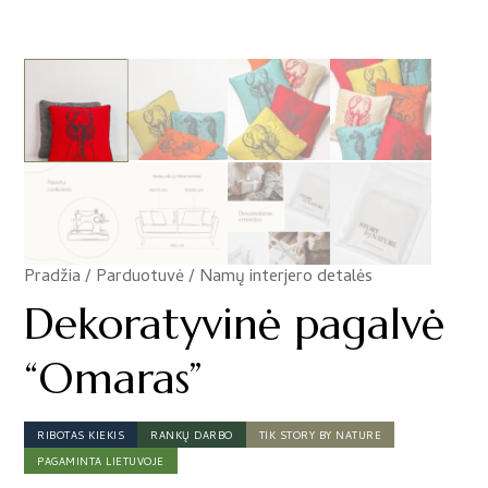
Pradžia
/
Parduotuvė
/
Namų interjero detalės
/
Dekoratyvinė pagalvė
“Omaras”
RIBOTAS KIEKIS
RANKŲ DARBO
TIK STORY BY NATURE
PAGAMINTA LIETUVOJE