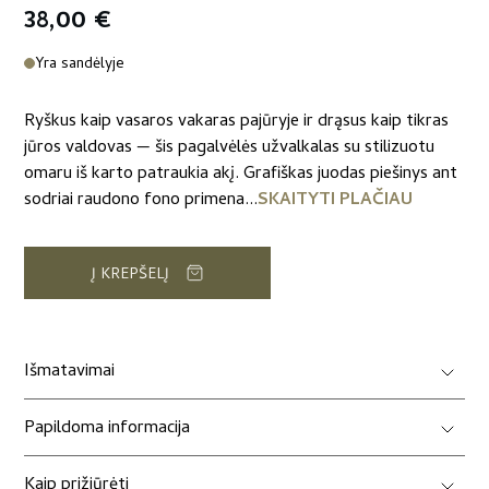
38,00
€
Yra sandėlyje
Ryškus kaip vasaros vakaras pajūryje ir drąsus kaip tikras
jūros valdovas — šis pagalvėlės užvalkalas su stilizuotu
omaru iš karto patraukia akį. Grafiškas juodas piešinys ant
sodriai raudono fono primena...
SKAITYTI PLAČIAU
Į KREPŠELĮ
Išmatavimai
Papildoma informacija
Kaip prižiūrėti