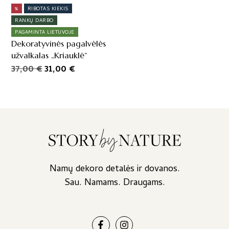
%
RIBOTAS KIEKIS
RANKŲ DARBO
PAGAMINTA LIETUVOJE
Dekoratyvinės pagalvėlės
užvalkalas „Kriauklė“
Original
Current
37,00
€
31,00
€
price
price
was:
is:
37,00 €.
31,00 €.
Namų dekoro detalės ir dovanos.
Sau. Namams. Draugams.