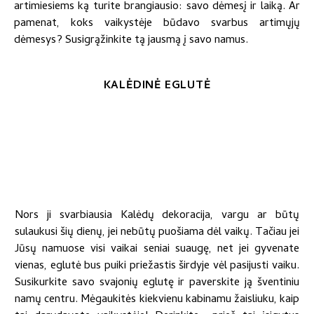
artimiesiems ką turite brangiausio: savo dėmesį ir laiką. Ar
pamenat, koks vaikystėje būdavo svarbus artimųjų
dėmesys? Susigrąžinkite tą jausmą į savo namus.
KALĖDINĖ EGLUTĖ
Nors ji svarbiausia Kalėdų dekoracija, vargu ar būtų
sulaukusi šių dienų, jei nebūtų puošiama dėl vaikų. Tačiau jei
Jūsų namuose visi vaikai seniai suaugę, net jei gyvenate
vienas, eglutė bus puiki priežastis širdyje vėl pasijusti vaiku.
Susikurkite savo svajonių eglutę ir paverskite ją šventiniu
namų centru. Mėgaukitės kiekvienu kabinamu žaisliuku, kaip