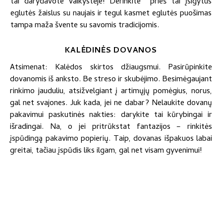
tai darydavote vaikystėje! Derinkite prieš tai įsigytus
eglutės žaislus su naujais ir tegul kasmet eglutės puošimas
tampa maža švente su savomis tradicijomis.
KALĖDINĖS DOVANOS
Atsimenat: Kalėdos skirtos džiaugsmui. Pasirūpinkite
dovanomis iš anksto. Be streso ir skubėjimo. Besimėgaujant
rinkimo jauduliu, atsižvelgiant į artimųjų pomėgius, norus,
gal net svajones. Juk kada, jei ne dabar? Nelaukite dovanų
pakavimui paskutinės nakties: darykite tai kūrybingai ir
išradingai. Na, o jei pritrūkstat fantazijos – rinkitės
įspūdingą pakavimo popierių. Taip, dovanas išpakuos labai
greitai, tačiau įspūdis liks ilgam, gal net visam gyvenimui!