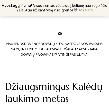
+370 682 57369
Atostogų ritmu!
Nemokamas siuntimas nuo 45 Eur
Visos siuntos vėl leisis į kelionę nuo rugpjūčio
21 d. Ačiū už kantrybę ir iki greito! 💛
Atšaukti
0
NAUJIENOS
DOVANOS
DOVANŲ KUPONAS
DOVANOS VAIKAMS
NAMŲ INTERJERO DETALĖS
PAPUOŠALAI IR AKSESUARAI
DOVANŲ PAKAVIMAS
YPATINGI PASIŪLYMAI
Džiaugsmingas Kalėdų
laukimo metas