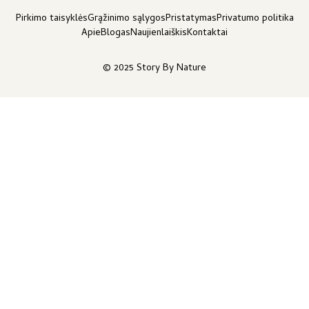
Pirkimo taisyklės
Grąžinimo sąlygos
Pristatymas
Privatumo politika
Apie
Blogas
Naujienlaiškis
Kontaktai
© 2025 Story By Nature