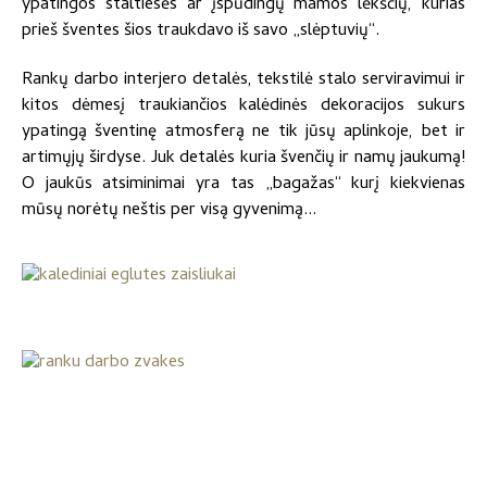
ypatingos staltiesės ar įspūdingų mamos lėkščių, kurias
prieš šventes šios traukdavo iš savo „slėptuvių“.
Rankų darbo interjero detalės, tekstilė stalo serviravimui ir
kitos dėmesį traukiančios kalėdinės dekoracijos sukurs
ypatingą šventinę atmosferą ne tik jūsų aplinkoje, bet ir
artimųjų širdyse. Juk detalės kuria švenčių ir namų jaukumą!
O jaukūs atsiminimai yra tas „bagažas“ kurį kiekvienas
mūsų norėtų neštis per visą gyvenimą...