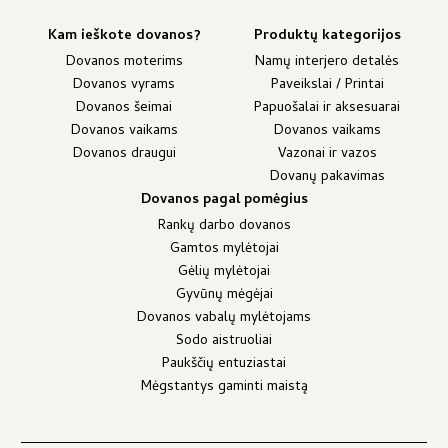
Kam ieškote dovanos?
Produktų kategorijos
Dovanos moterims
Namų interjero detalės
Dovanos vyrams
Paveikslai / Printai
Dovanos šeimai
Papuošalai ir aksesuarai
Dovanos vaikams
Dovanos vaikams
Dovanos draugui
Vazonai ir vazos
Dovanų pakavimas
Dovanos pagal pomėgius
Rankų darbo dovanos
Gamtos mylėtojai
Gėlių mylėtojai
Gyvūnų mėgėjai
Dovanos vabalų mylėtojams
Sodo aistruoliai
Paukščių entuziastai
Mėgstantys gaminti maistą