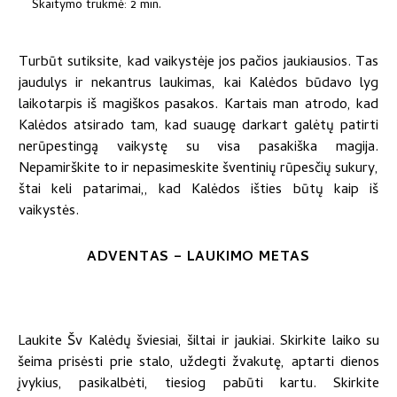
Skaitymo trukmė: 2 min.
Turbūt sutiksite, kad vaikystėje jos pačios jaukiausios. Tas
jaudulys ir nekantrus laukimas, kai Kalėdos būdavo lyg
laikotarpis iš magiškos pasakos. Kartais man atrodo, kad
Kalėdos atsirado tam, kad suaugę darkart galėtų patirti
nerūpestingą vaikystę su visa pasakiška magija.
Nepamirškite to ir nepasimeskite šventinių rūpesčių sukury,
štai keli patarimai,, kad Kalėdos išties būtų kaip iš
vaikystės.
ADVENTAS – LAUKIMO METAS
Laukite Šv Kalėdų šviesiai, šiltai ir jaukiai. Skirkite laiko su
šeima prisėsti prie stalo, uždegti žvakutę, aptarti dienos
įvykius, pasikalbėti, tiesiog pabūti kartu. Skirkite