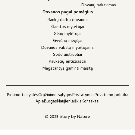
Dovanų pakavimas
Dovanos pagal pomėgius
Rankų darbo dovanos
Gamtos mylėtojai
Gėlių mylėtojai
Gyvūnų mėgėjai
Dovanos vabalų mylėtojams
Sodo aistruoliai
Paukščių entuziastai
Mėgstantys gaminti maistą
Pirkimo taisyklės
Grąžinimo sąlygos
Pristatymas
Privatumo politika
Apie
Blogas
Naujienlaiškis
Kontaktai
© 2025 Story By Nature