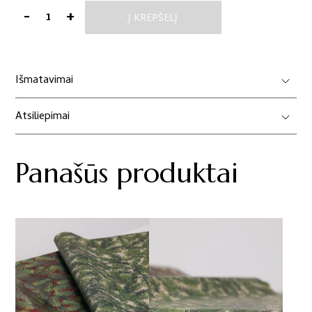
-
+
Į KREPŠELĮ
produkto
kiekis:
Šilkinis
dovanų
Išmatavimai
pakavimo
popierius
Atsiliepimai
Panašūs produktai