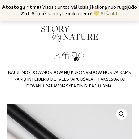
+370 682 57369
Atostogų ritmu!
Nemokamas siuntimas nuo 45 Eur
Visos siuntos vėl leisis į kelionę nuo rugpjūčio
21 d. Ačiū už kantrybę ir iki greito!
Atšaukti
0
NAUJIENOS
DOVANOS
DOVANŲ KUPONAS
DOVANOS VAIKAMS
NAMŲ INTERJERO DETALĖS
PAPUOŠALAI IR AKSESUARAI
DOVANŲ PAKAVIMAS
YPATINGI PASIŪLYMAI