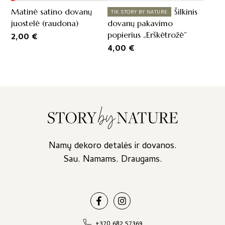
Matinė satino dovanų
Šilkinis
TIK STORY BY NATURE
juostelė (raudona)
dovanų pakavimo
popierius „Erškėtrožė”
2,00
€
4,00
€
Namų dekoro detalės ir dovanos.
Sau. Namams. Draugams.
+370 682 57369