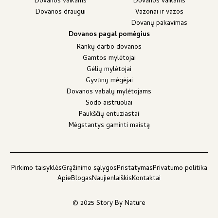
Dovanos vaikams
Dovanos vaikams
Dovanos draugui
Vazonai ir vazos
Dovanų pakavimas
Dovanos pagal pomėgius
Rankų darbo dovanos
Gamtos mylėtojai
Gėlių mylėtojai
Gyvūnų mėgėjai
Dovanos vabalų mylėtojams
Sodo aistruoliai
Paukščių entuziastai
Mėgstantys gaminti maistą
Pirkimo taisyklės
Grąžinimo sąlygos
Pristatymas
Privatumo politika
Apie
Blogas
Naujienlaiškis
Kontaktai
© 2025 Story By Nature