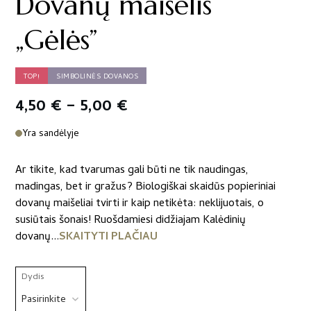
Dovanų maišelis
„Gėlės”
TOP!
SIMBOLINĖS DOVANOS
Price
4,50
€
–
5,00
€
range:
Yra sandėlyje
4,50 €
Ar tikite, kad tvarumas gali būti ne tik naudingas,
through
madingas, bet ir gražus? Biologiškai skaidūs popieriniai
dovanų maišeliai tvirti ir kaip netikėta: neklijuotais, o
5,00 €
susiūtais šonais! Ruošdamiesi didžiajam Kalėdinių
dovanų...
SKAITYTI PLAČIAU
Dydis