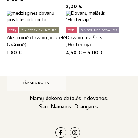
2,00
€
This
product
has
TOP!
TIK STORY BY NATURE
TOP!
SIMBOLINĖS DOVANOS
multiple
Aksominė dovanų juostelė
Dovanų maišelis
variants.
(vyšninė)
„Hortenzija”
The
Price
1,80
€
4,50
€
–
5,00
€
options
range:
may
4,50 €
be
through
chosen
on
5,00 €
IŠPARDUOTA
the
product
Namų dekoro detalės ir dovanos.
page
Sau. Namams. Draugams.