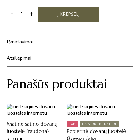
-
+
Į KREPŠELĮ
produkto
kiekis:
Dovanų
maišelis
Išmatavimai
"Gėlės"
Atsiliepimai
Panašūs produktai
Matinė satino dovanų
TOP!
TIK STORY BY NATURE
juostelė (raudona)
Popierinė dovanų juostelė
(šviesiai žalia)
2,00
€