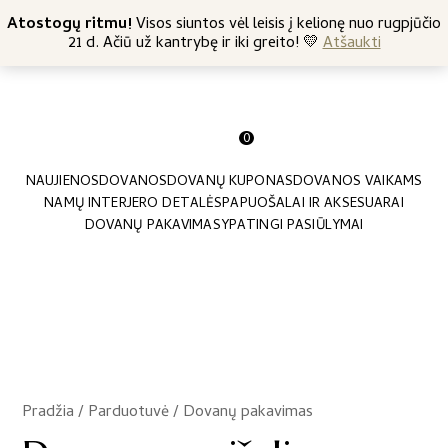
+370 682 57369
Atostogų ritmu!
Nemokamas siuntimas nuo 45 Eur
Visos siuntos vėl leisis į kelionę nuo rugpjūčio
21 d. Ačiū už kantrybę ir iki greito! 💛
Atšaukti
0
NAUJIENOS
DOVANOS
DOVANŲ KUPONAS
DOVANOS VAIKAMS
NAMŲ INTERJERO DETALĖS
PAPUOŠALAI IR AKSESUARAI
DOVANŲ PAKAVIMAS
YPATINGI PASIŪLYMAI
Pradžia
/
Parduotuvė
/
Dovanų pakavimas
/